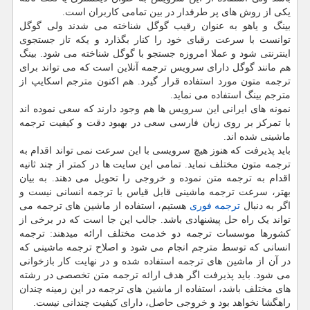
یکی از روش های پر طرفدار در بین تمامی کاربران است.
بینگ و یاهو به عنوان رقیب گوگل شناخته می شدند ولی گوگل
توانست با سرعت رقبای خود را کنار بگذارد و یکه تاز جستجوی
اینترنتی شود و عملا امروزه جستجو با گوگل شناخته می شود. بینگ
هم مانند گوگل دارای سرویس ترجمه آنلاین است که می تواند برای
ترجمه متون مورد استفاده قرار گیرد. هم اکنون مترجم اسکایپ از
مترجم بینگ استفاده می نماید.
نمونه های ایرانی این سرویس ها هم وجود دارند که سعی نموده اند
با تمرکز بر روی زبان فارسی سعی در بهبود دقت و کیفیت ترجمه
ماشینی شده اند.
باید پذیرفت که هنوز هیچ سرویسی با این سرعت نمی تواند اقدام به
ترجمه متون مختلف نماید. تمامی این سایت ها در کمتر از چند ثانیه
اقدام به ترجمه متن نموده و خروجی را تحویل می دهند. به بیان
بهتر، سرعت ترجمه ماشینی قابل قیاس با ترجمه انسانی نیست و
اگر به دنبال
ترجمه فوری
هستیم، استفاده از ماشین های ترجمه می
تواند یک راه حل پیشنهادی باشد. جالب این جا است که در برخی از
کشورها موسسات ترجمه دو خدمت مختلف ارائه میدهند: ترجمه
انسانی که توسط مترجم انجام می شود و اصلاح ترجمه ماشینی که
در آن از ماشین های ترجمه استفاده شده و در نهایت کار بازخوانی
می شود. باید پذیرفت اگر هدف ارائه ترجمه متن تخصصی در رشته
های مختلف باشد، استفاده از ماشین های ترجمه در این زمینه چندان
راهگشا نخواهد بود و خروجی حاصل، دارای کیفیت چندانی نیست.