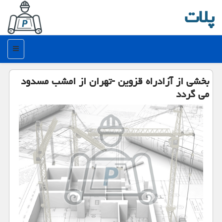
پلات
منو
بخشی از آزادراه قزوین -تهران از امشب مسدود
می گردد