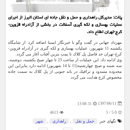
پلات: مدیركل راهداری و حمل و نقل جاده ای استان البرز از اجرای
عملیات بهسازی و لكه گیری آسفالت در بخشی از آزادراه قزوین-
كرج-تهران اطلاع داد.
مهرداد جهانی در گفت وگو با خبرنگار ایسنا اضافه كرد: از شامگاه
یكشنبه 11 شهریور، عملیات بهسازی و لكه گیری در آزادراه قزوین-
كرج-تهران حد فاصل پل كلاك تا پمپ بنزین آفتاب آغاز می گردد.
وی ادامه داد: این عملیات از ساعت 23 تا چهار صبح یكشنبه، دوشنبه،
سه شنبه و صبح چهارشنبه(11 تا 14 شهریور) ادامه دارد بنابراین این
محدوده مسدود و ترافیك در باند جنوبی از پل كلاك به سمت جاده
مخصوص كرج هدایت می گردد.
1397/06/11
13:08:31
4613
5
/
5.0
تگهای خبر:
حمل و نقل
,
راهداری
,
شهر