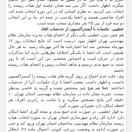
میگردد اظهار داشت: اگر می شد همان جلسه اول هیات رییسه را
انتخاب می كردیم. به نظرم كسانی كه در این دوره انتخاب شده اند،
افراد شاخصی هستند و اعضا یكدست تر شده اند. بنا بر این انتخاب
دو سه فرد از بین ۲۵ نفر مقداری سخت شده است.
خطیبی: جلسات با آبستراكسیون از حدنصاب افتاد
هم چنین بیژن خطیبی یكی دیگر از اعضای هیات مدیره سازمان نظام
مهندسی تهران اظهار نمود: درست است كه نتایج انتخابات روز ۱۲
مهرماه مشخص شد اما اعتبارنامه ها آخر مهرماه رسید. به هر حال
طبیعی است كه اعضا با یكدیگر اختلاف نظرهایی دارند اما مذاكرات
جدی در جریان است و احساس شخصی من این است كه تا روز
شنبه به جمع بندی برسیم و شاهد انتخاب رییس و اعضای هیات رییسه
باشیم.
وی، علت عدم اجماع بر روی گزینه های هیات رییسه را آبستراكسیون
دانست و اظهار داشت: بعضی اعضا با ترك جلسات، آنرا از حدنصاب
انداختند. فعلا هم هیچ چیز مشخص نشده و گزینه ی خاصی مدنظر
نیست. تجربه نشان داده در سازمان نظام مهندسی استان تهران ۱۰
دقیقه آخر نتایج مشخص میگردد و با عنایت به رایزنی افراد، هر
لحظه امكان دارد تغییراتی صورت گیرد.
به قول خطیبی، در صورت عدم جمع بندی و نتیجه گیری اعضا امكان
دارد اداره كل راه و شهرسازی استان تهران به سوژه انتخاب هیات
رییسه سازمان نظام مهندسی ساختمان استان تهران ورود كند و حتی
در صورت ادامه ی وضعیت برزخی كنونی، احتمال ماده ۲۶، انحلال