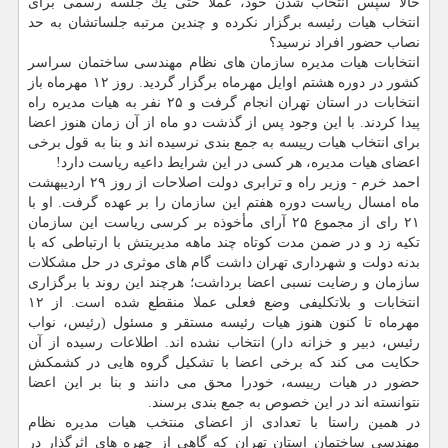
حالا سپس انتخاب شدن خود، عملا حتی یك جلسه رسمی برای
انتخاب هیات رئیسه برگزار نكرده و چندین مرتبه جلساتشان به حد
نصاب حضور افراد نرسید؟
انتخابات هیات مدیره سازمان های نظام مهندسی ساختمان سراسر
كشور در دوره هشتم اوایل مهرماه برگزار گردید. روز ۱۲ مهرماه باز
انتخابات در استان تهران انجام گرفت و ۲۵ نفر به هیات مدیره راه
پیدا كردند. با این وجود پس از گذشت دو ماه از آن زمان هنوز اعضا
برای انتخاب هیات رییسه به جمع بندی نرسیده اند و بنا به قول برخی
اعضای هیات مدیره، هر كسی در این شرایط داعیه ریاست دارد!
احمد خرم - وزیر راه و ترابری دولت اصلاحات از روز ۲۹ اردیبهشت
ماه امسال ریاست دوره هفتم این سازمان را بر عهده گرفت. او با
۲۱ رای از مجموع ۲۵ آرای مأخوذه بر كرسی ریاست این سازمان
تكیه زد و در ضمن مدت كوتاه چند ماهه مدیریتش با ارتباطی كه با
بدنه دولت و شهرداری تهران داشت گام های موثری در حل مشكلات
سازمان و رضایت نسبی اعضا برداشت؛ هرچند این روند با برگزاری
انتخابات و بلاتكلیفی وضع فعلی عملا منقطع شده است. از ۱۲
مهرماه تا كنون هنوز هیات رئیسه مستقر و مسئول (رئیس، نواب
رئیس، دبیر و خزانه دار) انتخاب نشده اند. اطلاعات رسیده از آن
حكایت می كند كه برخی اعضا با تشكیل گروه هایی در كشمكش
حضور در هیات رییسه، خودرا محق می دانند و بنا بر این اعضا
نتوانسته اند در این خصوص به جمع بندی برسند.
در همین راستا با تعدادی از اعضای منتخب هیات مدیره نظام
مهندسی ساختمان استان تهران كه گاهی از چهره های اثرگذار در