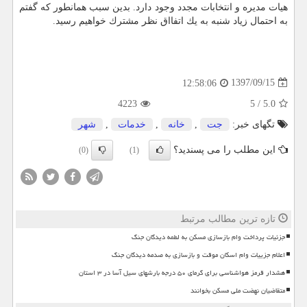
هیات مدیره و انتخابات مجدد وجود دارد. بدین سبب همانطور كه گفتم
به احتمال زیاد شنبه به یك اتفااق نظر مشترك خواهیم رسید.
1397/09/15
12:58:06
4223
5
/
5.0
تگهای خبر:
جت
,
خانه
,
خدمات
,
شهر
این مطلب را می پسندید؟
(0)
(1)
تازه ترین مطالب مرتبط
جزئیات پرداخت وام بازسازی مسکن به لطمه دیدگان جنگ
اعلام جزییات وام اسکان موقت و بازسازی به صدمه دیدگان جنگ
هشدار قرمز هواشناسی برای گرمای ۵۰ درجه بارشهای سیل آسا در ۳ استان
متقاضیان نهضت ملی مسکن بخوانند