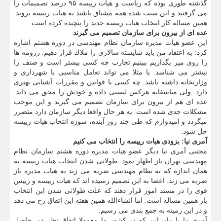
گذشته طوری بوده كه ریاست و هیات رییسه ۹۵ درصد تصمیمات را
می گرفتند و این سبب شده همه مشتاق باشند به هیات رییسه بروند.
همین مساله كار انتخاب هیات رییسه جدید را پیچیده كرده است.
عده ای از بیرون برای سازمان تصمیم می گیرند
این عضو هیات مدیره سازمان نظام مهندسی در دوره هشتم اشاره
كرد: به اعتقاد من باید شایسته سالاری را ملاك قرار دهیم. رزومه ها
را روی میز بگذاریم ببینیم تجارب چه كسی بیشتر است و صنف را
بیشتر می شناسد. یا مثلا می تواند تعامل مناسبی با شهرداری و
وزارتخانه داشته باشد. چه كسی با قوانین و مقررات آشنایی بهتری
دارد. ولی متاسفانه هركس لیستی داده و خودش را محق می داند.
عده ای هم از بیرون برای سازمان تصمیم می گیرند و این موجب
مشكلات جدی شده است. به هر حال واقعا دیگر سازمان دارد متضرر
میگردد و امیدوارم كه طی چند روز آینده، سوژه انتخاب هیات رییسه
حل شود.
آمری نیا: بزودی هیات رییسه را انتخاب می كنیم
مجتبی آمری نیا دیگر عضو هیات مدیره دوره هشتم سازمان نظام
مهندسی تهران باز اظهار نمود: طولانی شدن انتخاب هیات رییسه به
همان اندازه كه به نظام مهندسی ضربه می زند به هیات مدیره باز
ضربه می زند. اعضا به این تصمیم رسیده اند كه هیات رییسه و رییس
قوی را در مسند امور قرار دهند كه علت طولانی شدن این انتخاب
باز همین مساله است. اما انشاءالله همین هفته این اتفاق رخ می دهد
و در این زمینه به جمع بندی می رسیم.
آمری نیا با بیان این كه در كشور ما معمولا اتفاق نظر دیر حاصل