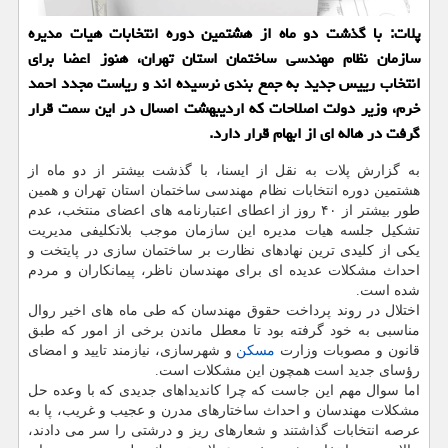
پلات: با گذشت دو ماه از هشتمین دوره انتخابات هیات مدیره
سازمان نظام مهندسی ساختمان استان تهران، هنوز اعضا برای
انتخاب رییس جدید به جمع بندی نرسیده اند و ریاست مجدد احمد
خرم، وزیر دولت اصلاحات كه اردیبهشت امسال در این سمت قرار
گرفت در هاله ای از ابهام قرار دارد.
به گزارش پلات به نقل از ایسنا، با گذشت بیشتر از دو ماه از
هشتمین دوره انتخابات نظام مهندسی ساختمان استان تهران و همین
طور بیشتر از ۴۰ روز از اعطای اعتبارنامه های اعضای منتخب، عدم
تشكیل جلسه هیات مدیره این سازمان موجب بلاتكلیفی مدیریت
یكی از كلیدی ترین نهادهای نظارت بر ساختمان سازی در پایتخت و
احداث مشكلات عدیده ای برای مهندسان ناظر، پیمانكاران و مردم
شده است.
اختلال در روند پرداخت حقوق مهندسان كه طی ماه های اخیر روال
مناسبی به خود گرفته بود تا معطل ماندن برخی از امور كه طبق
قانون و مصوبات وزارت
مسكن
و شهرسازی، نیازمند تایید و امضای
رؤسای جدید است همچون این مشكلات است.
اما سوال مهم این جاست كه چرا كاندیداهای جدیدی كه با وعده حل
مشكلات مهندسان و احداث ساختارهای مدرن و عجیب و غریب، پا به
عرصه انتخابات گذاشتند و شعارهای ریز و درشتی را سر می دادند،