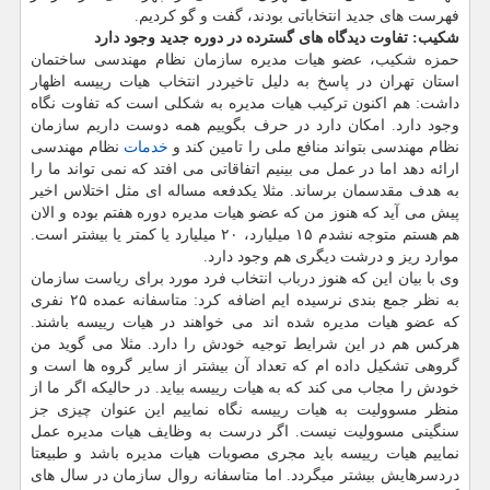
فهرست های جدید انتخاباتی بودند، گفت و گو كردیم.
شكیب: تفاوت دیدگاه های گسترده در دوره جدید وجود دارد
حمزه شكیب، عضو هیات مدیره سازمان نظام مهندسی ساختمان
استان تهران در پاسخ به دلیل تاخیردر انتخاب هیات رییسه اظهار
داشت: هم اكنون تركیب هیات مدیره به شكلی است كه تفاوت نگاه
وجود دارد. امكان دارد در حرف بگوییم همه دوست داریم سازمان
نظام مهندسی بتواند منافع ملی را تامین كند و
خدمات
نظام مهندسی
ارائه دهد اما در عمل می بینیم اتفاقاتی می افتد كه نمی تواند ما را
به هدف مقدسمان برساند. مثلا یكدفعه مساله ای مثل اختلاس اخیر
پیش می آید كه هنوز من كه عضو هیات مدیره دوره هفتم بوده و الان
هم هستم متوجه نشدم ۱۵ میلیارد، ۲۰ میلیارد یا كمتر یا بیشتر است.
موارد ریز و درشت دیگری هم وجود دارد.
وی با بیان این كه هنوز درباب انتخاب فرد مورد برای ریاست سازمان
به نظر جمع بندی نرسیده ایم اضافه كرد: متاسفانه عمده ۲۵ نفری
كه عضو هیات مدیره شده اند می خواهند در هیات رییسه باشند.
هركس هم در این شرایط توجیه خودش را دارد. مثلا می گوید من
گروهی تشكیل داده ام كه تعداد آن بیشتر از سایر گروه ها است و
خودش را مجاب می كند كه به هیات رییسه بیاید. در حالیكه اگر ما از
منظر مسوولیت به هیات رییسه نگاه نماییم این عنوان چیزی جز
سنگینی مسوولیت نیست. اگر درست به وظایف هیات مدیره عمل
نماییم هیات رییسه باید مجری مصوبات هیات مدیره باشد و طبیعتا
دردسرهایش بیشتر میگردد. اما متاسفانه روال سازمان در سال های