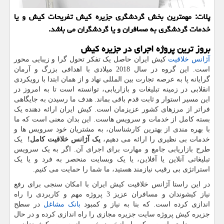
پلات: مهمترین بخش گردشگری جزیره كیش تفریحات كیش و یا
خدمات گردشگری به مسافران و یا گردشگران می باشد.
بروز ترین پروژه اجرای در جزیره کیش
آژانس خلاقیت
کیش ایران حاصل یک تفکر تحول گرا و زیبایی محور
است. این گروه در سال 2018 میلادی با اهدافی بزرگ و آرمان
گرایانه پا به عرصه تجارت بین المللی نهاد و از همان ابتدا با رویکردی
انقلابی در زمینه تبلیغات و بازاریابی، توانسته است تا به امروز در
این مسیر استوار و ثابت قدم باقی بماند. هدف ما رسیدن به جایگاهی
فراتر از مرزهای کشور عزیزمان است. کیش ایران ارائه دهنده یک
بسته کامل از خدمات و سرویس هاست. این بدان معنی است که ما
با بهره مندی از بهترین کارشناسان، به مشتریان خود سرویس ها و
خدمات بی نظیری را ارائه می دهیم،
یک آژانس خلاقیت کامل!
یک
طرح بازاریابی جامع و مهارت برای اجرای آن. اگر به یک سرویس
تبلیغاتی آنلاین یا آفلاین، یا یک وبسایت منحصر به فرد و یا یک
استراتژی بی رقیب نیازمند هستید، ما شما را حمایت می کنیم.
در این راستا آژانس خلاقیت کیش ایران با امکان سنجی برای رفع
نیاز کیشوندان و مسافران عزیز 3 پروژه مهم و کاربردی را راه
اندازی کرده است. که بنا به نیاز و کمبود
بانک مشاغل
در سطح
جزیره کیش پروژه سایت جزیره مجازی را راه اندازی کرده و در حال