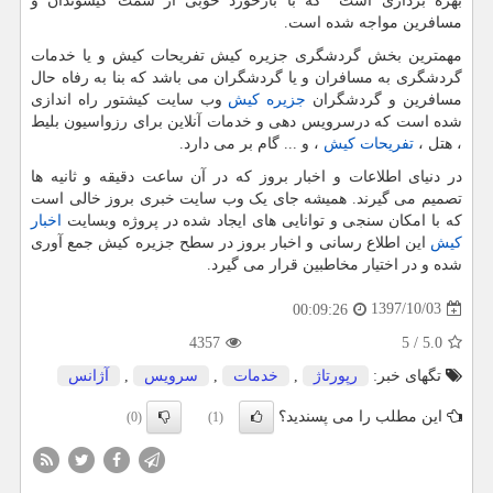
بهره برداری است که با بازخورد خوبی از سمت کیشوندان و
مسافرین مواجه شده است.
مهمترین بخش گردشگری جزیره کیش تفریحات کیش و یا خدمات
گردشگری به مسافران و یا گردشگران می باشد که بنا به رفاه حال
مسافرین و گردشگران
جزیره کیش
وب سایت کیشتور راه اندازی
شده است که درسرویس دهی و خدمات آنلاین برای رزواسیون بلیط
، هتل ،
تفریحات کیش
، و ... گام بر می دارد.
در دنیای اطلاعات و اخبار بروز که در آن ساعت دقیقه و ثانیه ها
تصمیم می گیرند. همیشه جای یک وب سایت خبری بروز خالی است
که با امکان سنجی و توانایی های ایجاد شده در پروژه وبسایت
اخبار
کیش
این اطلاع رسانی و اخبار بروز در سطح جزیره کیش جمع آوری
شده و در اختیار مخاطبین قرار می گیرد.
1397/10/03
00:09:26
4357
5
/
5.0
تگهای خبر:
رپورتاژ
,
خدمات
,
سرویس
,
آژانس
این مطلب را می پسندید؟
(0)
(1)