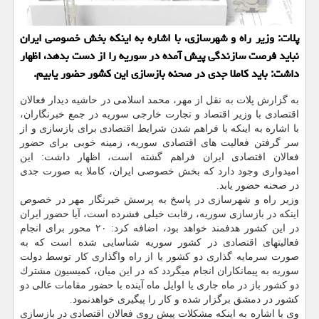
پلات: وزیر راه و شهرسازی، با اشاره به اینكه بخش خصوصی ایران
نباید فرصت سازندگی پیش آمده در سوریه را از دست بدهد، اظهار
داشت: باید كاملا جدی در صحنه بازسازی این كشور حضور یابیم.
به گزارش پلات به نقل از مهر، محمد اسلامی در حاشیه دیدار فعالان
اقتصادی با وزیر اقتصاد و تجارت خارجی سوریه در جمع خبرنگاران،
با اشاره به اینكه با فراهم شدن شرایط اقتصادی برای بازسازی و از
سر گرفتن فعالیت های اقتصادی سوریه، زمینه خوبی برای حضور
فعالان اقتصادی ایران فراهم گشته است، اظهار داشت: این
امیدواری وجود دارد كه بخش خصوصی ایران، كاملا به صورت جدی
در صحنه حضور یابد.
وزیر راه و شهرسازی در پاسخ به پرسش خبرنگار مهر در خصوص
اینكه در بازسازی سوریه، رقابت خیلی فشرده است، آیا حضور ایران
در این كشور هدفمند خواهد بود، اضافه كرد: ۲۰ محور برای انجام
فعالیتهای اقتصادی در كشور سوریه شناسایی شده است كه به
صورت سرمایه گذاری دو كشور یا از راه واگذاری كار توسط دولت
سوریه به پیمانكاران انجام میگردد كه در این میان، كمیسیون مشترك
دو كشور باز در ماه جاری یا اوایل ماه آینده با حضور مقامات عالی دو
كشور در دمشق برگزار شده و كار را پیگیری خواهدنمود.
وی با اشاره به اینكه مشكلات پیش روی فعالان اقتصادی در بازسازی