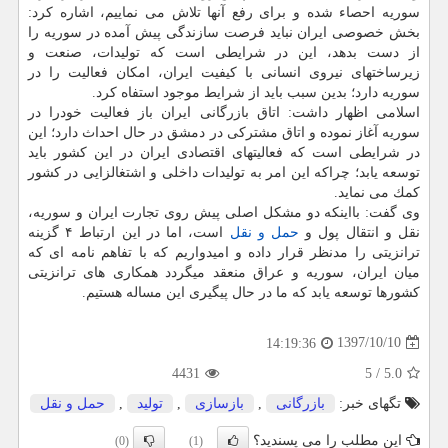
سوریه احصاء شده و برای رفع آنها تلاش می نماییم، اشاره كرد:
بخش خصوصی ایران نباید فرصت سازندگی پیش آمده در سوریه را
از دست بدهد، این در شرایطی است كه تولیدات، صنعت و
زیرساختهای نیروی انسانی با كیفیت ایران، امكان فعالیت را در
سوریه دارد؛ بدین سبب باید از شرایط موجود استفاه كرد.
اسلامی اظهار داشت: اتاق بازرگانی ایران باز فعالیت خودرا در
سوریه آغاز نموده و اتاق مشتركی در دمشق در حال احداث دارد؛ این
در شرایطی است كه فعالیتهای اقتصادی ایران در این كشور باید
توسعه یابد؛ چراكه این امر به تولیدات داخلی و اشتغالزایی در كشور
كمك می نماید.
وی گفت: بااینكه دو مشكل اصلی پیش روی تجارت ایران و سوریه،
نقل و انتقال پول و
حمل و نقل
است، اما در این ارتباط ۴ گزینه
ترانزیتی را مدنظر قرار داده و امیدواریم كه با تفاهم نامه ای كه
میان ایران، سوریه و عراق منعقد میگردد همكاری های ترانزیتی
كشورها توسعه یابد كه ما در حال پیگیری این مساله هستیم.
1397/10/10
14:19:36
4431
5
/
5.0
تگهای خبر:
بازرگانی
,
بازسازی
,
تولید
,
حمل و نقل
این مطلب را می پسندید؟
(0)
(1)