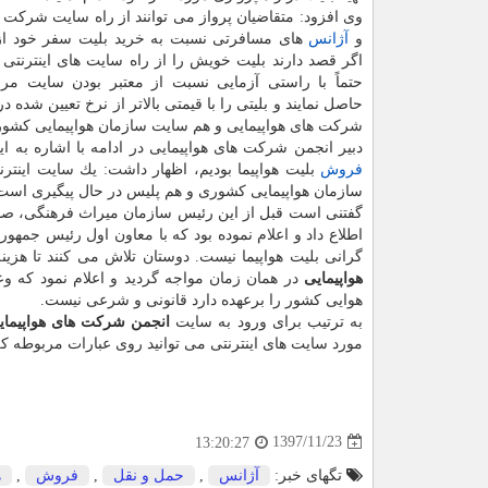
وی افزود: متقاضیان پرواز می توانند از راه سایت شركت ه
و
آژانس
های مسافرتی نسبت به خرید بلیت سفر خود از ا
اگر قصد دارند بلیت خویش را از راه سایت های اینترنتی خر
حتماً با راستی آزمایی نسبت از معتبر بودن سایت مرب
حاصل نمایند و بلیتی را با قیمتی بالاتر از نرخ تعیین شده 
شركت های هواپیمایی و هم سایت سازمان هواپیمایی كشوری
دبیر انجمن شركت های هواپیمایی در ادامه با اشاره به اینكه متأسفانه در روزهای تعطی
فروش
بلیت هواپیما بودیم، اظهار داشت: یك سایت اینتر
سازمان هواپیمایی كشوری و هم پلیس در حال پیگیری است
گفتنی است قبل از این رئیس سازمان میراث فرهنگی، صنا
اطلاع داد و اعلام نموده بود كه با معاون اول رئیس جمهور
گرانی بلیت هواپیما نیست. دوستان تلاش می كنند تا هزینه
هواپیمایی
در همان زمان مواجه گردید و اعلام نمود كه وعده 
هوایی كشور را برعهده دارد قانونی و شرعی نیست.
به ترتیب برای ورود به سایت
انجمن شركت های هواپیمای
مورد سایت های اینترنتی می توانید روی عبارات مربوطه كلی
1397/11/23
13:20:27
تگهای خبر:
آژانس
,
حمل و نقل
,
فروش
,
ه