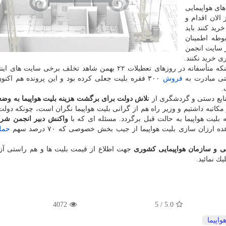
ای هواپیمایی
لان اقدام و
ید كنند باید
وطه اطمینان
در سایت انجمن
 خرید نكنند.
لات ۲۲ بهمن شاهد تخلف برخی سایت های اینترنتی در
نتی مبادرت به
فروش
۳۰۰ فقره بلیت جعلی كرده بود و این پرونده هم اكن
.
یع دستی و گردشگری از ت
لاش دولت برای برگشت هزینه بلیت هواپیما به وض
 مكاتبه داشتیم و وزیر راه هم از گرانی بلیت هواپیما نگران است، چونكه دول
 بلیت هواپیما به حالت قبل برگردد. مسئله ای كه با
واكنش دبیر انجمن شر
ارزان سازی بلیت هواپیما از جیب بخش خصوصی كه ۷۰ درصد سهم
حمل
ی
و سازمان هواپیمایی كشوری
جهت اطلاع از قیمت بلیت ها و هم راستی آز
ك نمائید.
4072
5
/
5.0
واپیما