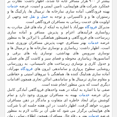
بیشتر از ۹۰۰ هزار مسافر جابه جا شدند، اظهار داشت: نظارت بر
عملكرد شركت های هواپیمایی، تامین ایمنی و امنیت، عرضه
خدمات
بهینه فرودگاهی، آماده سازی نمازخانه ها، ترمینال ها، پاركینگ ها و
رستوران ها و و تاكسیرانی و توجه به
حمل و نقل
چند وجهی از
اولویت های خدمت رسانی به مسافران فرودگاهی است.
مدیركل
فرودگاه
مهرآباد با اشاره به اینكه از ماه های قبل مبادرت به
روانسازی فرآیندهای اعزام و پذیرش مسافر و آماده سازی
زیرساخت های فرودگاهی و همینطور هماهنگی با ایرلاین ها به منظور
عرضه
خدمات
بهتر مسافری جهت پذیرش مسافران نوروزی شده
است، اظهار داشت: زیباسازی و نوسازی نمازخانه ها و ترمینال ها و
نوسازی سرویس های بهداشتی، نوسازی پله های برقی و
آسانسورها، زیباسازی محوطه و فضای سبز و كاشت گل های فصلی
و جدول كاری و نوسازی زیرساخت های تاسیساتی، به روزرسانی
روشنایی سطوح پروازی و ساماندهی اپرون های
فرودگاه
مهرآباد،
آماده سازی هندلینگ كننده ها، هماهنگی با نیروهای امنیتی و حفاظتی
و مقاوم سازی ترمینال ها و ساماندهی اماكن تجاری همچون اقدامات
دیگری است كه بدین منظور انجام شده است.
صفی نیا با اشاره به اینكه در همه واحدهای فرودگاهی آمادگی كامل
برای عرضه
خدمات
بهینه به مسافران نوروزی وجود دارد و تمام
كوشش برای ایجاد خاطره ای متفاوت و ماندگار در ذهن مسافران
صورت خواهد گرفت، اظهار داشت: در این هفته جلسه ای با شركت
های هواپیمایی برگزار می شود كه طی آن بر نكات لازم به منظور
عرضه
خدمات
بهتر و رفاه حال مسافران همچون اطلاع رسانی زمان