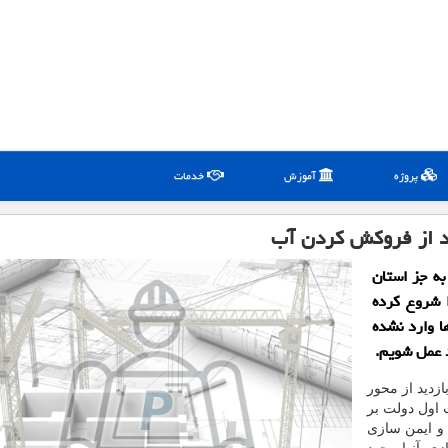
پروژه
آموزش
خدمات
عد از فروكش كردن آب
به جز استان
 شروع كرده
ا وارد نشده
د عمل شویم.
زدید از محور
ت اول دولت بر
و ایمن سازی