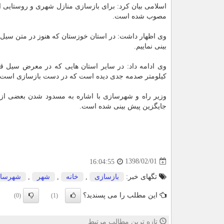
اسلامی بیان كرد: برای بازسازی منازل شهری و روستایی 
مصوب شده است.
وی اظهار داشت: در استان خوزستان كه هنوز در متن سیل قر
بینی نماییم.
كیلومتر صدمه جدی دیده است كه در دست بازسازی است. همینطور حداقل ۱۰ پل بزرگ در استان لرستان و
وزیر راه و شهرسازی با اشاره به مسدود شدن بعضی از 
جایگزین پیش بینی شده است.
1398/02/01
16:04:55
تگهای خبر:
بازسازی
,
خانه
,
شهر
,
شهرسا
این مطلب را می پسندید؟
(0)
(1)
تازه ترین مطالب مرتبط