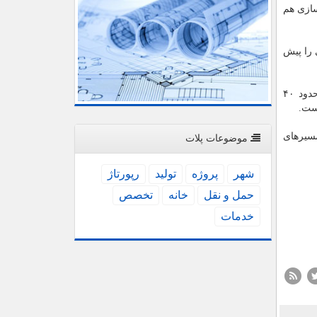
سازی هم
 را پیش
وی ادامه داد: در سایر استان هایی كه در معرض سیل قرار گرفتند بازسازی را شروع كرده ایم. جاده خرم آباد - معمولان و پلدختر حدود ۴۰
سیرهای
موضوعات پلات
شهر
پروژه
تولید
رپورتاژ
حمل و نقل
خانه
تخصص
خدمات