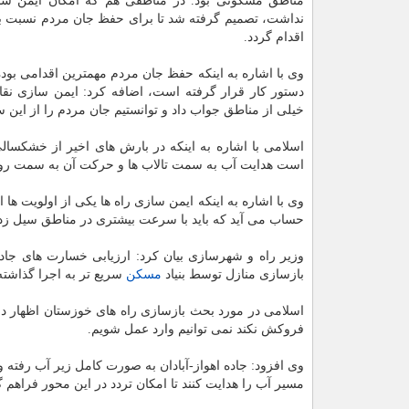
مناطق مسكونی بود. در مناطقی هم كه امكان ایمن ساز
نداشت، تصمیم گرفته شد تا برای حفظ جان مردم نسبت به
اقدام گردد.
وی با اشاره به اینكه حفظ جان مردم مهمترین اقدامی بوده 
دستور كار قرار گرفته است، اضافه كرد: ایمن سازی نقا
خیلی از مناطق جواب داد و توانستیم جان مردم را از این س
اسلامی با اشاره به اینكه در بارش های اخیر از خشكسا
است هدایت آب به سمت تالاب ها و حركت آن به سمت رود
وی با اشاره به اینكه ایمن سازی راه ها یكی از اولویت ه
حساب می آید كه باید با سرعت بیشتری در مناطق سیل زد
وزیر راه و شهرسازی بیان كرد: ارزیابی خسارت های جاده
بازسازی منازل توسط بنیاد
مسكن
سریع تر به اجرا گذاشته
اسلامی در مورد بحث بازسازی راه های خوزستان اظهار داش
فروكش نكند نمی توانیم وارد عمل شویم.
مسیر آب را هدایت كنند تا امكان تردد در این محور فراهم گ