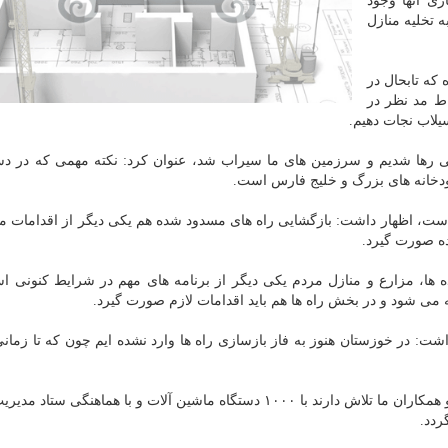
ی آنها وجود
 تخلیه منازل
كه تابحال در
ط مد نظر در
یلاب نجات دهیم.
لی رها شدیم و سرزمین های ما سیراب شد، عنوان كرد: نكته مهمی كه در دس
خانه های بزرگ و خلیج فارس است.
ا است، اظهار داشت: بازگشایی راه های مسدود شده هم یكی دیگر از اقدامات مه
ه صورت گیرد.
 ها، مزارع و منازل مردم یكی دیگر از برنامه های مهم در شرایط كنونی ا
 می شود و در بخش راه ها هم باید اقدامات لازم صورت گیرد.
ت: در خوزستان هنوز به فاز بازسازی راه ها وارد نشده ایم چون كه تا زمان
وی افزود: جاده اهواز-آبادان به صورت كامل زیر آب رفته و همكاران ما تلاش دارند با ۱۰۰۰ دستگاه ماشین آلات و با هماهن
ردد.