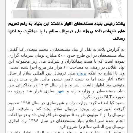
پلات: رئیس بنیاد مستضعفان اظهار داشت: این بنیاد به رغم تحریم
های ناجوانمردانه پروژه ملی ترمینال سلام را با موفقیت به انتها
رساند.
به گزارش پلات به نقل از بنیاد مستضعفان، محمد سعیدی كیا گفت:
بنیاد مستضعفان در این طرح حدود ۵۰۰ میلیارد تومان سرمایه گزاری
نموده است كه با همت پیمانكاران و شركت های زیر مجموعه این
نهاد انقلابی در زمینی به مساحت ۶۰ هزار متر مربع اجرا شده است.
وی با اشاره به اینكه
پروژه
ملی ترمینال بین المللی سلام از سال
۱۳۸۹ آغاز شد، اما به سبب تأمین نشدن مالی، طرح مدت زیادی
متوقف بود اظهار داشت: سرانجام در سال ۱۳۹۴ در مذاكراتی بین
بنیاد مستضعفان و وزارت راه و
شهر
سازی قرار شد پروژه به
صورت BLT صورت گیرد.
سعید كیا اضافه كرد: وزارت راه و شهرسازی در سال ۱۳۹۵ تصمیم
گرفت تغییراتی در پروژه ترمینال سلام ایجاد كند و ظرفیت این
ترمینال را از ۴ میلیون نفر به ۵ میلیون نفر افزایش داد و در توافقات
انجام شده سر انجلام بنیاد مستضعفان در سال ۱۳۹۶ راه اندازی
ترمینال بین المللی سلام را شروع كرد.
سعیدی كیا با اشاره به تحریم های سخت بین المللی اظهار داشت: