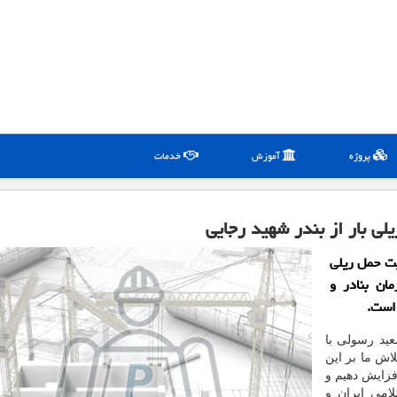
پروژه
آموزش
خدمات
لی بار از بندر شهید رجایی
یت حمل ریلی
ان بنادر و
 است.
ید رسولی با
لاش ما بر این
فزایش دهیم و
می ایران و