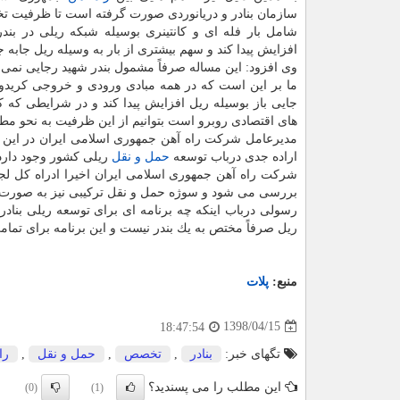
سازمان بنادر و دریانوردی صورت گرفته است تا ظرفیت تخل
شامل بار فله ای و كانتینری بوسیله شبكه ریلی در بند
افزایش پیدا كند و سهم بیشتری از بار به وسیله ریل جابه ج
وی افزود: این مساله صرفاً مشمول بندر شهید رجایی نمی گ
ما بر این است كه در همه مبادی ورودی و خروجی كریدور
جایی باز بوسیله ریل افزایش پیدا كند و در شرایطی كه ك
های اقتصادی روبرو است بتوانیم از این ظرفیت به نحو مطل
مدیرعامل شركت راه آهن جمهوری اسلامی ایران در این راب
اراده جدی درباب توسعه
حمل و نقل
ریلی كشور وجود دارد و
شركت راه آهن جمهوری اسلامی ایران اخیرا ادراه كل ل
بررسی می شود و سوژه حمل و نقل تركیبی نیز به صورت 
رسولی درباب اینكه چه برنامه ای برای توسعه ریلی بناد
ریل صرفاً مختص به یك بندر نیست و این برنامه برای تما
منبع:
پلات
1398/04/15
18:47:54
تگهای خبر:
بنادر
,
تخصص
,
حمل و نقل
,
را
این مطلب را می پسندید؟
(0)
(1)