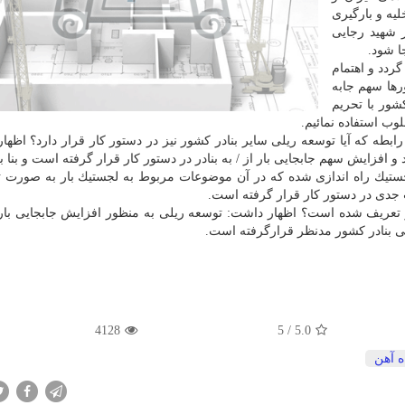
یه و بارگیری
ر شهید رجایی
ا شود.
ردد و اهتمام
ها سهم جابه
شور با تحریم
وب استفاده نمائیم.
طه كه آیا توسعه ریلی سایر بنادر كشور نیز در دستور كار قرار دارد؟ اظها
 افزایش سهم جابجایی بار از / به بنادر در دستور كار قرار گرفته است و بنا بر
جستیك راه اندازی شده كه در آن موضوعات مربوط به لجستیك بار به صورت
جدی در دستور كار قرار گرفته است.
ر تعریف شده است؟ اظهار داشت: توسعه ریلی به منظور افزایش جابجایی بار
می بنادر كشور مدنظر قرارگرفته است.
4128
5
/
5.0
ه آهن