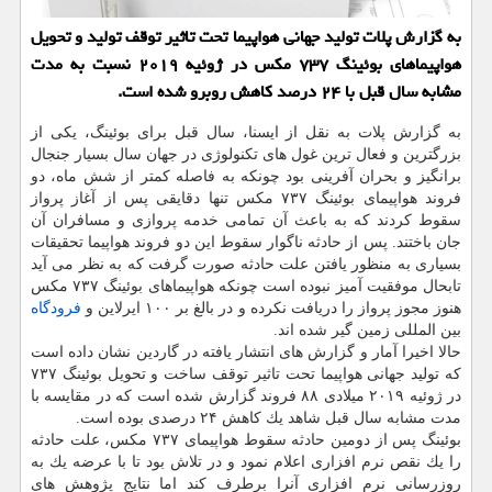
به گزارش پلات تولید جهانی هواپیما تحت تاثیر توقف تولید و تحویل
هواپیماهای بوئینگ ۷۳۷ مكس در ژوئیه ۲۰۱۹ نسبت به مدت
مشابه سال قبل با ۲۴ درصد كاهش روبرو شده است.
به گزارش پلات به نقل از ایسنا، سال قبل برای بوئینگ، یكی از
بزرگترین و فعال ترین غول های تكنولوژی در جهان سال بسیار جنجال
برانگیز و بحران آفرینی بود چونكه به فاصله كمتر از شش ماه، دو
فروند هواپیمای بوئینگ ۷۳۷ مكس تنها دقایقی پس از آغاز پرواز
سقوط كردند كه به باعث آن تمامی خدمه پروازی و مسافران آن
جان باختند. پس از حادثه ناگوار سقوط این دو فروند هواپیما تحقیقات
بسیاری به منظور یافتن علت حادثه صورت گرفت كه به نظر می آید
تابحال موفقیت آمیز نبوده است چونكه هواپیماهای بوئینگ ۷۳۷ مكس
هنوز مجوز پرواز را دریافت نكرده و در بالغ بر ۱۰۰ ایرلاین و
فرودگاه
بین المللی زمین گیر شده اند.
حالا اخیرا آمار و گزارش های انتشار یافته در گاردین نشان داده است
كه تولید جهانی هواپیما تحت تاثیر توقف ساخت و تحویل بوئینگ ۷۳۷
در ژوئیه ۲۰۱۹ میلادی ۸۸ فروند گزارش شده است كه در مقایسه با
مدت مشابه سال قبل شاهد یك كاهش ۲۴ درصدی بوده است.
بوئینگ پس از دومین حادثه سقوط هواپیمای ۷۳۷ مكس، علت حادثه
را یك نقص نرم افزاری اعلام نمود و در تلاش بود تا با عرضه یك به
روزرسانی نرم افزاری آنرا برطرف كند اما نتایج پژوهش های