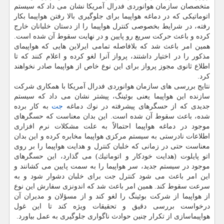
متخصصان سازمان هوانوردی فدرال آمریكا نشان می داد كه سیستم
اتوماتیكی كه در دماغه هواپیما برای جلوگیری بالا رفتن هواپیما بكار
رفته، در شرایط بخصوصی كنترل هواپیما را از دستان خلبانان خارج
كرده و باعث حركت سریع رو پایین و در نهایت سقوط آن شده است.
همین امر باعث شد كه بلافاصله تمامی ایرلاین هایی كه هواپیمای
مذكور را در اختیار داشتند، پرواز آنرا لغو كرده و اعلام كنند كه تا
اطلاع ثانوی مجوز پرواز برای این نوع خاص از هواپیما صادر نخواهند
كرد.
نتایج بررسی های سازمان هوانوردی فدرال آمریكا با همكاری شركت
سازنده این هواپیما یعنی بوئینگ، پیشتر نشان می داد كه سیستم
جدیدی كه از حسگرهای پیشرفته در نوك دماغه
جت
به كار برده
شده، باعث سقوط آن شده است. این بدان معناست كه حسگرهای
موجود در دماغه هواپیما احتمالاً به علت مشكلات نرم افزاری
اطلاعات نادرستی به سیستم مركزی هواپیما مخابره كرده و این بدان
معناست حتی در زمانی كه خلبان كنترل و هدایت هواپیما را بر روی
اتو پایلوت (هدایت خودكار و اتوماتیك) می گذارد، این حسگرهای
موجود در سیستم جدید، سر هواپیما را به سمت پایین می كشانند و
این امر باعث می شود كنترل جت برای خلبان دشوار شود و به
سرعت سقوط كند. همین امر باعث شد كه اندونزی سفارش این نوع
از هواپیما از شركت بوئینگ را لغو كند و از مسؤلان و مدیران آن
درخواست بررسی دقیق و تحقیقات ویژه كند تا این غول
هواپیماسازی از تكرار چنین حوادث ناگواری جلوگیری به عمل بیاورد.