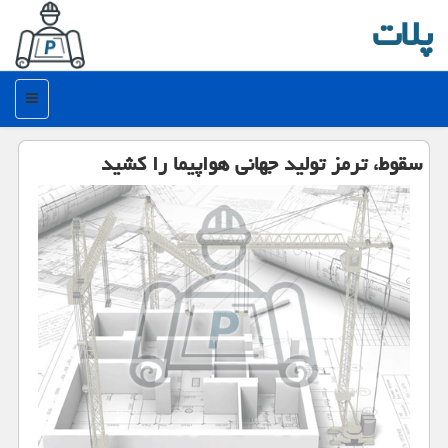
پلات
منو
سقوط، ترمز تولید جهانی هواپیما را كشید