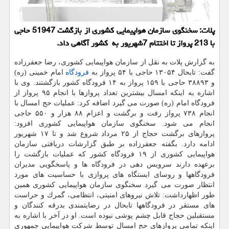
پلات: سخنگوی سازمان هواپیمایی كشوری از بازگشت 51947 حاجی
با 213 پرواز تا اختتام 7شهریور به كشور آگاهی داد.
به گزارش پلات به نقل از سازمان هواپیمایی كشوری، رضا جعفرزاده
گفت: تابحال ۱۳۰۵۴ حاجی با ۵۴ پرواز به
فرودگاه
امام خمینی (ره)
و ۳۸۸۹۳ حاجی با ۱۵۹ پرواز به ۱۴ فرودگاه كشور بازگشتند. وی با
اشاره به اینكه امسال بیشترین تعداد پروازها با انجام ۹۵ پرواز از
فرودگاه امام (ره) صورت می گیرد اضافه كرد: عملیات حج امسال با
انجام ۷۳۸ پرواز رفت و برگشت و اعزام ۸۸ هزار و ۵۵۰ حاجی
انجام می شود. سخنگوی سازمان هواپیمایی كشوری افزود:
پروازهای برگشت حجاج از ۲۵ مرداد شروع شد و تا ۱۷ شهریور
ادامه دارد. بگفته جعفرزاده بر طبق گزارشات دریافتی سازمان
هواپیمایی كشوری از ۱۹ فرودگاه كشور كه عملیات بازگشت را
برعهده دارند سرویس دهی در فرودگاه ها و پاسخگویی مدیران
فرودگاهها و روسای ایستگاه های پروازی با حساسیت های مورد
انتظار صورت می گیرد سخنگوی سازمان هواپیمایی كشوری همین
طور اظهارداشت: تلاش نیروهای امنیتی، انتظامی، گمرك و حراست
های مستقر در فرودگاهها تابحال در رضایتمندی بدرقه كنندگان و
مستقبلین حجاج قابل چشم پوشی نبوده است. او در آخر با اشاره به
اینكه تمامی پروازهای حج امسال توسط شركت هواپیمایی جمهوری