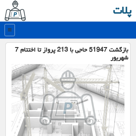
پلات
منو
بازگشت 51947 حاجی با 213 پرواز تا اختتام 7
شهریور