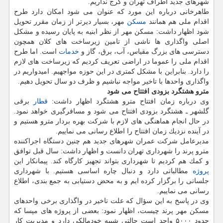
شهرهای جدید اطراف تهران و كرج نداریم.
طاهرخانی درباره این مورد كه عنوان می شود امكان دارد طرح
اقدام ملی هم همانند
مسكن
مهر، بسیار دیرتر از زمان مقرر تحویل
شود اظهار داشت: مسكن مهر از نظر ابنیه به پایان رسیده و مشكل
اصلی واگذاری ها ناشی از تامین زیرساخت های كلان همچون
دسترسی های بزرگ مقیاس، آب، برق، گاز و
خدمات
است. اما طرح
اقدام ملی را عموما در اراضی تعریف كردیم كه زیرساخت های لازم
را دارد. بنابراین با مشكل كمتری در این حوزه مواجهیم. امیدواریم در
واگذاری واحدها با تاخیر مواجه نباشیم و ظرف دو سال تحویل دهیم.
مترو هشتگرد بزودی افتتاح می شود
وی درباره زمان افتتاح مترو هشتگرد اظهار داشت:
قطار
برقی
گلشهر ـ هشتگرد بزودی افتتاح می شود و مسافرگیری خواهد نمود.
در حال انجام هماهنگی های لازم با شركت بهره بردار مترو هستیم و
در آینده نزدیك زمان افتتاح را اطلاع رسانی می نماییم.
مدیرعامل شركت عمران شهرهای جدید هم چنین دستگاه اجراكننده
مترو پرند را شهرداری تهران دانست و اظهار داشت: سال قبل توافق
و كمك هم كردیم تا شهرداری بتواند تجهیز كارگاه كند. پیمانكار این
پروژه
مطالباتی دارد و دنبال چاره اساسی هستیم. با شهرداری
جلساتی را برگزار كرده ایم و به محض دستیابی به جمع بندی، اطلاع
رسانی می نماییم.
وی در پاسخ به این سؤال كه علت تاخیر در واگذاری برخی واحدهای
مسكن مهر پرند چیست، اظهار نمود: بعضی از پروژه های مپسا كه
حدود ۵۰۰۰ واحد است حالتی شبیه خودمالكی دارد و مدیریت كار