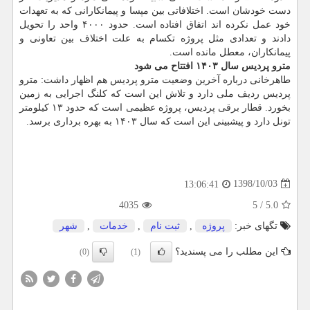
دست خودشان است. اختلافاتی بین مپسا و پیمانكارانی كه به تعهدات
خود عمل نكرده اند اتفاق افتاده است. حدود ۴۰۰۰ واحد را تحویل
دادند و تعدادی مثل پروژه تكسام به علت اختلاف بین تعاونی و
پیمانكاران، معطل مانده است.
مترو پردیس سال ۱۴۰۳ افتتاح می شود
طاهرخانی درباره آخرین وضعیت مترو پردیس هم اظهار داشت: مترو
پردیس ردیف ملی دارد و تلاش این است كه كلنگ اجرایی به زمین
بخورد. قطار برقی پردیس، پروژه عظیمی است كه حدود ۱۳ كیلومتر
تونل دارد و پیشبینی این است كه سال ۱۴۰۳ به بهره برداری برسد.
1398/10/03
13:06:41
4035
5
/
5.0
تگهای خبر:
پروژه
,
ثبت نام
,
خدمات
,
شهر
این مطلب را می پسندید؟
(0)
(1)