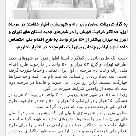
به گزارش پلات معاون وزیر راه و شهرسازی اظهار داشت: در مرحله
اول، حداكثر ظرفیت خویش را در شهرهای جدید استان های تهران و
البرز به میزان بیشتر از ۵۳ هزار واحد به طرح اقدام ملی اختصاص
داده ایم و اراضی چندانی برای ثبت نام مجدد در اختیار نداریم.
حبیب الله طاهرخانی در گفتگو با ایسنا اظهار نمود: در
شهرهای جدید
اطراف تهران و كرج
۵۳ هزار و ۵۰۰ واحد در چارچوب طرح اقدام
ملی ارائه و
ثبت نام
مرحله ی اول برای تمامی واحدها صورت گرفته
است. البته تعداد زیادی از كسانی كه ثبت نام می كنند واجد شرایط
چهارگانه نیستند. ازاین رو غربال می شوند و قاعدتا در مرحله دوم
ثبت نام مجدد از واجدین شرایط صورت می گیرد.
وی ادامه داد: در
شهر
جدید پردیس ۳۰۰۰ واحد، در پرند ۲۰ هزار، در
هشتگرد ۱۵ هزار و در ایوانكی ۱۵ هزار و ۵۰۰ واحد در چارچوب طرح
اقدام ملی عرضه شده و ثبت نام صورت گرفته است.
معاون وزیر راه و شهرسازی با بیان این كه بیشترین سهم در استان
های تهران و البرز را مجموعه شهرهای جدید به عهده گرفته است،
اظهار داشت: ما حداكثر ظرفیت و اراضی در اختیار را برای طرح
اقدام ملی عرضه كردیم و حدودا اراضی به منظور واگذاری مجدد در