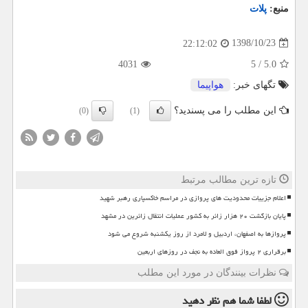
منبع:
پلات
1398/10/23
22:12:02
4031
5
/
5.0
تگهای خبر:
هواپیما
این مطلب را می پسندید؟
(0)
(1)
تازه ترین مطالب مرتبط
اعلام جزییات محدودیت های پروازی در مراسم خاکسپاری رهبر شهید
پایان بازگشت ۲۰ هزار زائر به کشور عملیات انتقال زائرین در مشهد
پروازها به اصفهان، اردبیل و لامرد از روز یکشنبه شروع می شود
برقراری ۲ پرواز فوق العاده به نجف در روزهای اربعین
نظرات بینندگان در مورد این مطلب
لطفا شما هم
نظر دهید