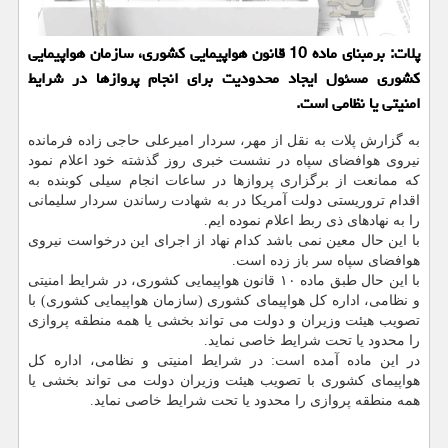
پلات: برمبنای ماده 10 قانون هواپیمایی كشوری، سازمان هواپیمایی
كشوری مسئول ایجاد محدودیت برای انجام پروازها در شرایط
امنیتی یا نظامی است.
به گزارش پلات به نقل از مهر، سردار امیرعلی حاجی زاده فرمانده
نیروی هوافضای سپاه در نشست خبری روز گذشته خود اعلام نمود
كه ممانعت از برگزاری پروازها در ساعات انجام سیلی كوبنده به
اقدام تروریستی دولت آمریكا در به شهادت رساندن سردار سلیمانی
را به نهادهای ذی ربط اعلام نموده ایم.
با این حال معین نمی باشد كدام نهاد از اجرای این درخواست نیروی
هوافضای سپاه سر باز زده است.
با این حال طبق ماده ۱۰ قانون هواپیمایی كشوری، در شرایط امنیتی
و نظامی، اداره كل هواپیمای كشوری (سازمان هواپیمایی كشوری) با
تصویب هیئت وزیران و دولت می تواند بخشی یا همه منطقه پروازی
را محدود یا تحت شرایط خاصی نماید.
در این ماده آمده است: در شرایط امنیتی و نظامی، اداره كل
هواپیمای كشوری با تصویب هیئت وزیران دولت می تواند بخشی یا
همه منطقه پروازی را محدود یا تحت شرایط خاصی نماید.