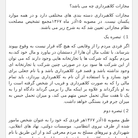
مجازات کلاهبرداری چه می باشد؟
مجازات کلاهبرداری دسته بندی های مختلفی دارد و در همه موارد
یکسان نیست. در مصوبه ۱۵آذر ماه ۱۳۶۷مجمع تشخیص مصلحت
نظام مجازاتی تعیین شد که به شرح زیر می باشند.
１) تبصره یک
اگر فردی مردم را از وقایعی که هیچ گاه قرار نیست به وقوع بپیوند
بترساند، با تقلب مال آن هارا از دستشان در بیاورد و مال خود کند،به
مردم بگوید که شرکت ها یا تجارتخانه هایی وجود دارند که می توان
از این شرکت ها سود برد در صورتی چنین شرکت یا تجارتخانه ای
وجود نداشته باشد و قصد فرد کلاهبرداری باشد و یا نام جعلی برای
خود بسازد و با استفاده از آن نام به کلاهبرداری بپردازد، باید تمام
مالی را که به صورت کلاهبرداری و فریب از شخص گرفته است را
به او بازگرداند و علاوه بر اینکه مال را برمی گرداند دادگاه او را به
یک تا هفت سال تحمل حبس متهم می کند، و میزان تحمل حبس به
میزان جرم فرد بستگی خواهد داشت.
２) تبصره دوم
طبق مصوبه ۱۵آذر ۱۳۶۷هر فردی که خود را به عنوان شخص مامور
شده از طرف نیروی انتظامی، موسسات دولتی، نهاد های انقلابی،
شهرداری و نیروهای مسلح به مردم معرفی کند و از این طریق با نام