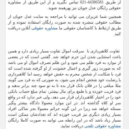
از طریق 44386581-021 تماس بگیرید و از این طریق از مشاوره
حقوقی رایگان عدل جویان نیز بهرهمند شوید.
همچنین شما عزیزان می توانید با مراجعه به سایت عدل جویان از
مطالب حقوقی منشره شده به صورت رایگان استفاده نموده و از
طریق ارتبلاط با کاشناسان حقوقی ما
مشاوره حقوقی
آنلاین دریاقت
کنید.
تفاوت کلاهبرداری با سرقت اموال تفاوت بسیار زیادی دارد و همین
باعث استثنایی شدن این جرم خواهد شد. گفتنی است که در بعضی
از موارد به فرد ظلم می شود و این ظلم تصرف اموال او می باشد
که به صورت زور گیری و اعمال خشونت از او گرفته شده است که
فرد با شکایت از شخص مجرم به حقش خواهد رسید اما کلاهبرداری
با رضایت خود شخص انجام می شود، به صورتی که به فرد می گویند
مثلا مبلغی را در فلان بانک قرار بده تا به تو سود چند برابر بدهند و
فرد فریب خورده و با طمع برای مال بیشتر، تمام مبلغ حساب بانکی
خود را در اختیار کلاهبرداران قرار می دهد، ولی خبر ندارد که در واقع
سر او کلاه گذاشته اند. در این موارد معمولا دادگاه بیشتر پیگیر
مسئله خواهد شد زیرا در این گونه جرائم معمولا بجز شاکی افراد
بسیار زیادی دیگری نیز فریب خورده اند که تعدادشان ممکن است
بسیار زیاد باشد که در این رابطه می توانید به صورت کاملا رایگان
مشاوره حقوقی تلفنی
دریافت نمایید.