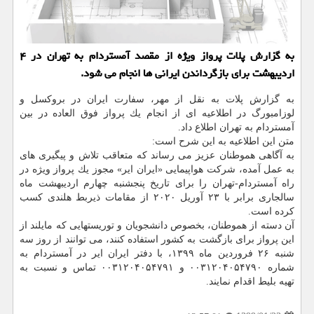
به گزارش پلات پرواز ویژه از مقصد آمستردام به تهران در ۴
اردیبهشت برای بازگرداندن ایرانی ها انجام می شود.
به گزارش پلات به نقل از مهر، سفارت ایران در بروكسل و
لوزامبورگ در اطلاعیه ای از انجام یك پرواز فوق العاده در بین
آمستردام به تهران اطلاع داد.
متن این اطلاعیه به این شرح است:
به آگاهی هموطنان عزیز می رساند كه متعاقب تلاش و پیگیری های
به عمل آمده، شركت هواپیمایی «ایران ایر» مجوز یك پرواز ویژه در
راه آمستردام-تهران را برای تاریخ پنجشنبه چهارم اردیبهشت ماه
سالجاری برابر با ۲۳ آوریل ۲۰۲۰ از مقامات ذیربط هلندی كسب
كرده است.
آن دسته از هموطنان، بخصوص دانشجویان و توریستهایی كه مایلند از
این پرواز برای بازگشت به كشور استفاده كنند، می توانند از روز سه
شنبه ۲۶ فروردین ماه ۱۳۹۹، با دفتر ایران ایر در آمستردام به
شماره ۰۰۳۱۲۰۴۰۵۴۷۹۰ و ۰۰۳۱۲۰۴۰۵۴۷۹۱ تماس و نسبت به
تهیه بلیط اقدام نمایند.