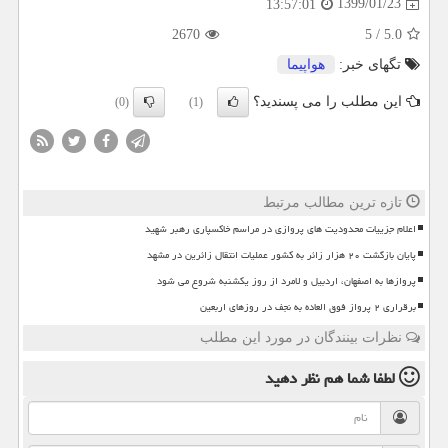
1399/01/23
13:57:01
2670
5
/
5.0
تگهای خبر:
هواپیما
این مطلب را می پسندید؟
(0)
(1)
تازه ترین مطالب مرتبط
اعلام جزییات محدودیت های پروازی در مراسم خاکسپاری رهبر شهید
پایان بازگشت ۲۰ هزار زائر به کشور عملیات انتقال زائرین در مشهد
پروازها به اصفهان، اردبیل و لامرد از روز یکشنبه شروع می شود
برقراری ۲ پرواز فوق العاده به نجف در روزهای اربعین
نظرات بینندگان در مورد این مطلب
لطفا شما هم
نظر دهید