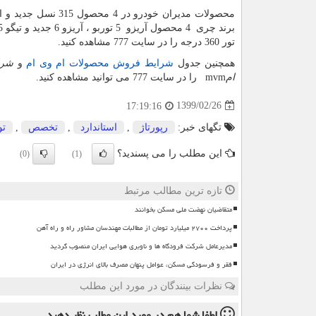
محصولات مدیران خودرو در 4 محصول 315 نسل جدید و ایکس 22 دنده و اتومات و ایکس 33 اسپرت و ایکس 55 برای برند
برند چری 4 محصول آریزو 5 توربو ، آریزو 6 جدید و تیگو 5 نیو و تیگو 7 اکسلنت است. همچنین شما می توانید کاتالوگ محصولات چری و
تور 360 درجه را در سایت 777 مشاهده کنید.
همچنین جدول
شرایط فروش محصولات ام وی ام
و
شرا
ام
mvm
را در سایت 777 می توانید مشاهده کنید
.
1399/02/26
17:19:16
تگهای خبر:
رپورتاژ
,
استاندارد
,
تخصص
,
تو
این مطلب را می پسندید؟
(0)
(1)
تازه ترین مطالب مرتبط
متقاضیان نهضت ملی مسکن بخوانند
پرداخت ۲۷۰۰ میلیارد تومان از مطالبات مهندسان مشاور راه و راه آهن
مدیرعامل شرکت فرودگاه ها و ناوبری هوایی ایران منصوب گردید
فقر و فرسودگی مسکن، عوامل پنهان مصرف بالای انرژی در ایران
نظرات بینندگان در مورد این مطلب
لطفا شما هم
در مورد این مطلب
نظر دهید