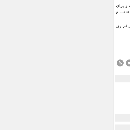
و برای
mv
و
 ام وی