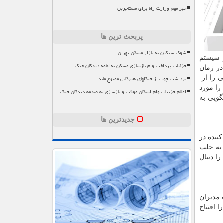
خبر مهم وزارت راه برای مستاجرین
پربحث ترین ها
شوک سنگین به بازار مسکن تهران
و سیستم
جزئیات پرداخت وام بازسازی مسکن به لطمه دیدگان جنگ
در زمان
ی را از
برداشت چوب از جنگلهای هیرکانی ممنوع ماند
را مورد
اعلام جزییات وام اسکان موقت و بازسازی به صدمه دیدگان جنگ
گویی به
جدیدترین ها
ف کننده در
به جلب
ا دنبال
مدیران
ز شعبه دوم خود را افتتاح