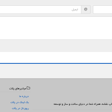
میانبرهای پلات
درباره ما
بک لینک در پلات
 چاپ نقشه، همراه شما در دنیای ساخت و ساز و توسعه
رپورتاژ در پلات