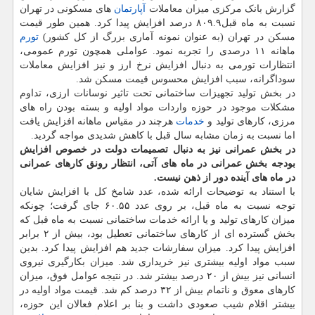
گزارش بانک مرکزی میزان معاملات
آپارتمان
های مسکونی در تهران
نسبت به ماه قبل۸۰۹.۹ درصد افزایش پیدا کرد. همین طور قیمت
مسکن در تهران (به عنوان نمونه آماری بزرگ از کل کشور)
تورم
ماهانه ۱۱ درصدی را تجربه نمود. عواملی همچون تورم عمومی،
انتظارات تورمی به دنبال افزایش نرخ ارز و نیز افزایش معاملات
سوداگرانه، سبب افزایش محسوس قیمت مسکن شد.
در بخش تولید تجهیزات ساختمانی تحت تاثیر نوسانات ارزی، تداوم
مشکلات موجود در حوزه واردات مواد اولیه و بسته بودن راه های
مرزی، کارهای تولید و
خدمات
هرچند در مقیاس ماهانه افزایش یافت
اما نسبت به زمان مشابه سال قبل با کاهش شدیدی مواجه گردید.
در بخش عمرانی نیز به دنبال تصمیمات دولت در خصوص افزایش
بودجه بخش عمرانی در ماه های آتی، انتظار رونق کارهای عمرانی
در ماه های آینده دور از ذهن نیست.
با استناد به توضیحات ارائه شده، عدد شامخ کل با افزایش شایان
توجه نسبت به ماه قبل، بر روی عدد ۶۰.۵۵ جای گرفت؛ چونکه
میزان کارهای تولید و یا ارائه خدمات ساختمانی نسبت به ماه قبل که
بخش گسترده ای از کارهای ساختمانی تعطیل بود، بیش از ۲ برابر
افزایش پیدا کرد. میزان سفارشات جدید هم افزایش پیدا کرد. بدین
سبب مواد اولیه بیشتری نیز خریداری شد. میزان بکارگیری نیروی
انسانی نیز بیش از ۲۰ درصد بیشتر شد. در نتیجه عوامل فوق، میزان
کارهای معوق و ناتمام بیش از ۳۲ درصد کم شد. قیمت مواد اولیه در
بیشتر اقلام شیب صعودی داشت و بنا بر اعلام فعالان این حوزه،