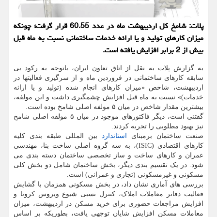
پلات: شامخ كل اردیبهشت ماه در عدد 60.55 قرار گرفت؛ چونكه
میزان كارهای تولید و یا ارائه خدمات ساختمانی نسبت به ماه قبل
بیش از 2 برابر افزایش یافته است.
به گزارش پلات به نقل از اتاق تعاون ایران، باتوجه به رکود بی
سابقه کارهای ساختمانی در فروردین ماه و از سرگیری فعالیتها در
اردیبهشت، شاخص «میزان کارهای انجام شده (تولید و یا ارائه
خدمات)» نسبت به ماه قبل افزایش چشمگیری داشت و این مولفه،
بیشترین مقدار شاخص در میان ۵ مولفه اصلی شامخ بوده است.
گفتنی است، دیگر فاکتورهای موجود در میان ۵ مولفه اصلی شامخ
نیز بهبود مطلوبی را تجربه کردند.
صنعت ساختمان برمبنای
استاندارد
بین المللی طبقه بندی کلیه
کارهای اقتصادی (ISIC)، به سه گروه اصلی ساخت بنا، مهندسی
عمران و کارهای ساخت و ساز تخصصی ساختمان دسته بندی می
شود. در یک تقسیم بندی دیگر، بخش ساختمان شامل دو بخش کلی
مسکونی و غیرمسکونی (تجاری و عمرانی) است.
بررسی های آماری نشان داد، در بخش مسکونی همزمان با گشایش
فعالیت دفاتر معاملات املاک، کنترل نسبی شیوع ویروس کرونا و
افزایش مراجعات حضوری برای خرید مسکن در اردیبهشت، میزان
معاملات مسکن افزایش شایان توجهی یافت، بطوریکه بر اساس