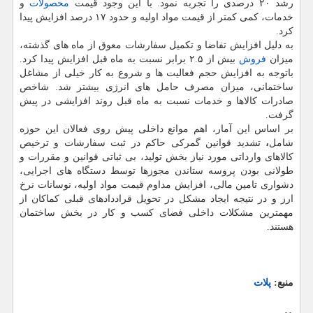
رشد ۲۰ درصدی را تجربه نمود. با این وجود قیمت
محصولات
و
خدمات، کمی کمتر از قیمت مواد اولیه و حدود ۱۷ درصد افزایش پیدا
کرد.
به دلیل افزایش تفاضا و تکمیل سفارشات معوق از ماه های گذشته،
میزان
فروش
بیش از ۲.۵ برابر نسبت به ماه قبل افزایش پیدا کرد.
باتوجه به افزایش حجم فعالیت ها و شروع به کار خیلی از مشاغل
ساختمانی، میزان مصرف حامل های انرژی بیشتر شد. شاخص
صادرات کالاها و خدمات نسبت به ماه قبل روند افزایشی در پیش
گرفت.
بر اساس این آمار، اهم موانع داخلی پیش روی فعالان این حوزه
شامل
،
تشدید قوانین گمرکی حاکم در ثبت سفارشات و ترخیص
کالاهای وارداتی مورد نیاز بخش تولید، بی ثباتی قوانین و مقررات و
طولانی بودن پروسه ستاندن مجوزها توسط دستگاه های اجرایی،
دشواری تامین مالی، افزایش مداوم قیمت مواد اولیه، نوسانات نرخ
ارز و در نتیجه ایجاد مشکل در تحویل قراددادهای قبلی کماکان از
مهمترین مشکلات داخلی فضای کسب و کار در بخش ساختمان
هستند.
منبع:
پلات