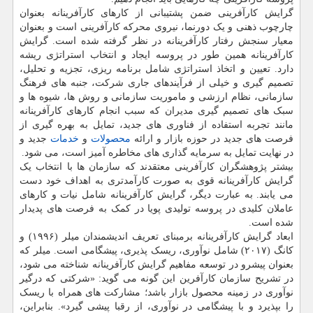
گرایش کارآفرینی ضمن پشتیبانی از کارهای کارآفرینانه بعنوان
چارچوب ذهنی و یک دورنما، نیروی محرکه کارآفرینی است و بعنوان
معیار سنجش رفتار کارآفرینانه در نظر گرفته شده است. گرایش
کارآفرینانه همین طور در پروسه ایجاد و انتخاب استراتژی ریشه
دارد. تعیین و اتخاذ استراتژی شامل برنامه ریزی، تجزیه و تحلیل،
تصمیم گیری و خیلی از فرآیندهای جاری شرکت، جنبه های فرهنگ
سازمانی، نظام ارزشی و ماموریت سازمانی و روش ها، شیوه ها و
سبک های تصمیم گیری مدیران که سبب انجام کارهای کارآفرینانه
مانند تجربه استفاده از فناوری های جدید، تمایل به بهره گیری از
فرصت های جدید در حوزه بازار و ارائه
محصولات
و
خدمات
جدید و
در نهایت تمایل به سرمایه گذاری های مخاطره آمیز است، می‏ شود.
بیشتر پژوهشگران کارآفرینی معتقدند که سازمان ها با انتخاب یک
گرایش کارآفرینانه قوی به صورت کارآمدتری به اهداف خود دست
می یابند. به عبارت دیگر، گرایش کارآفرینانه شامل نیات و کارهای
عاملان کلیدی در پروسه تولیدی پویا در کمک به فرصت های پدیدار
شده است.
ابعاد گرایش کارآفرینانه برمبنای تعریف اندیشمندان میلر (۱۹۹۶) و
کانگ (۲۰۱۷) شامل نوآوری، ریسک پذیری، پیشگامی است. میلر که
بعنوان پیشرو در توسعه مفاهیم گرایش کارآفرینانه شناخته می شود،
در تشریح سازمان کارآفرین این گونه می گوید: «شرکتی که درگیر
نوآوری در زمینه محصول بازار باشد؛ مشارکت های همراه با ریسک
را بپذیرد و با پیشگامی در نوآوری، از رقبا پیشی گیرد». بنابراین،