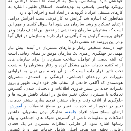
خودشان دارد. پیشگامی، پاسخ به فرصت ها است؛ درحالی که
رویکرد تهاجمی پاسخی به تهدیدهاست. استقلال طلبی، اشاره به
کارهای مستقلِ افراد یا گروه ها در ایجاد ایده و اجرای آنها دارد.
همانطور که اشاره شد گرایش به کارآفرینی سبب افزایش درآمد،
ارتقای عملکرد و رشد سازمان می‏ شود اما سوال کلیدی و مهم این
است که مشتریان سازمان چه نقشی در تحقق این اهداف دارند و در
کجای پروسه گرایش به کارآفرینی قرار دارند و سازمان در قبال آن‏ها
و در این پروسه چه نقشی دارد؟
فهم درست تشخیص رفتار و نیازهای مشتریان در آینده، پیش نیاز
مهمی در جهت‏گیری راهبری یک سازمان موفق در فضای رقابتی است
که البته بعضی از عوامل، شناخت مشتریان را برای سازمان های
ارائه کننده خدمات خیلی مشکل کرده و رفتار مشتریان را به شدت
تحت تاثیر قرار داده است که از آن جمله می توان به فراوانی
تغییرات در روندهای اجتماعی، فرهنگی و اقتصادی، مشتریان
هوشمندی که آگاهی جامعی از انتخاب های خود دارند، ظهور و بروز
تغییرات جدید در بستر فناوری اطلاعات و دیجیتالی شدن، گسترش
تعاملات با مشتریان دیگر، تغییر سلایق در امتداد کاهش هزینه ها و
جلوگیری از اتلاف وقت و رفاه بیشتر، فردی سازی بیشتر خدمات،
تغییر در نحوه ارائه خدمات، تغییر در سطح تحصیلات و
آموزش
،
ارتقای سطح سواد افراد
جامعه
، تحلیلگر بودن مشتریان، داشتن
اطلاعات و معلومات ناشی از گسترش شبکه های اجتماعی و پیام
رسان‏ها اشاره نمود. از طرفی انتظارات مشتریان در یک فضای
رقابتی، تحقق سه هدف اصلی شامل خدمات بهتر و با کیفیت،