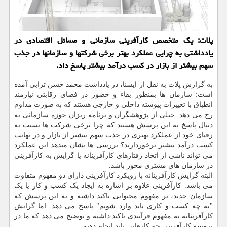
پلات: یك متخصص كارآفرینی سازمانی و مسائل اقتصادی در
یادداشتی به چرایی عملكرد بهتر برخی شركتها و سازمانها در جذب
سهم بیشتر از بازار در كسب درآمد بیشتر پاسخ داد.
به گزارش پلات به نقل از ایسنا، در یادداشت محمد حسن ترابی آمده
است: سازمان ها بمنظور بقاء و حضور در فضای رقابتی نیازمند
انطباق با تغییرات پیوسته داخلی و خارجی هستند که به صورت مداوم
رخ می‏ دهد. خیلی از پژوهشگران و برنامه ریزان حوزه سازمانی به
دنبال پاسخ به این پرسش هستند که چرا برخی شرکت ها نسبت به
رقبای خود از عملکرد بهتری در جذب سهم بیشتر از بازار و در نهایت
کسب درآمد بیشتر برخوردارند؟ بررسی ها نشان میدهد این عملکرد
می تواند ناشی از اتخاذ رفتارهای کارآفرینانه یا گرایش به کارآفرینی
در سازمان های مشتری محور باشد.
البته گرایش کارآفرینانه با رویکرد کارآفرینی دارای دو مفهوم متفاوت
می باشد. کارآفرینی علاوه بر اشاره به ایجاد یک کسب و کار یا یک
سازمان جدید، بر مفهوم محتوایی تاکید داشته و به این پرسش که
"به چه کسب و کاری باید وارد شویم" پاسخ می دهد. اما گرایش
کارآفرینانه به مفهوم فرآیندی تاکید داشته و توضیح می دهد که ما در
پروسه کارآفرینی چه کارهایی باید انجام دهیم.