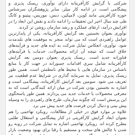
شرکتی با گرایش کارآفرینانه دارای نوآوری، ریسک پذیری و
پیشگامی است. در ادامه کار میلر، سایر پژوهشگران سرشناس
حوزه کارآفرینی مانند کوین، لامپکین، دیس، موریس، پیتینو و کانگ
طی چند سال اخیر این تحقیقات را ادامه دادند و نقش این ابعاد را در
افزایش درآمد، ارتقای عملکرد و رشد سازمان روشن تر کردند.
نوآوری بعنوان نخستین بعد گرایش کارآفرینانه، یکی از پایدارترین
عوامل راهبردی است که می تواند منجر به موفقیت های بلندمدت
شود. نوآوری، انعکاس تمایل شرکت به ایده های جدید و فرآیندهای
خلاق است که نتیجه آن ارائه محصولات، خدمات یا فرآیندهای
فناورانه جدید است. ریسک پذیری بعنوان دومین بعد گرایش
کارآفرینانه شامل سری اقدامات جسورانه در جهت کار با منابع
ناشناس در سازمان هایی با محیط های نامطمئن است. همین طور
ریسک پذیری، تمایل به سرمایه گذاری در شرایط عدم قطعیت نیز
تعریف می شود. سومین بعد گرایش کارآفرینانه، پیشگامی است و
اشاره به نخستین بودن شرکت در میان ارائه کنندگانی است که به
معرفی محصولات یا خدمات جدید می پردازند. همین طور پاسخگوی
این پرسش است که چگونه سازمان، طرح های راهبردی را به وسیله
پیش بینی و دنبال کردن فرصت های جدید پیش می برد.
علاوه بر موارد فوق در خیلی از مطالعات، رویکرد تهاجمی را هم
بعنوان ابعاد گرایش کارآفرینی در کنار پیشگامی و استقلال طلبی
مطرح کرده اند. رویکرد تهاجمی اشاره به تمایل شرکت در روبه رو
شدن با چالش های سخت و مستقیم با رقبا برای بهبود وضعیت بازار