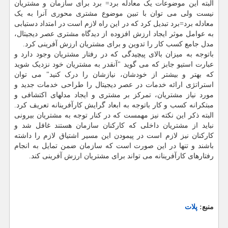
البته این موضوعات یک معادله برد= برد برای سازمان و مشتریان
نیست ولی می‏ توان با تبین موضوع مشتری محوری آنرا به یک
معادله برد=برد تبدیل کرد که در این راه لازم است در امتداد دستیابی
به عوامل موثر ایجاد ارزش افزوده از دیدگاه مشتری عصر دیجیتال،
مدل جامع کسب کار را تدوین و برای مشتریان ارزش آفرینی کرد.
باتوجه به میزان بالای پیچیدگی که در رفتار مشتریان وجود دارد و
عبارت استیو جابز که می‏ گوید "آنقدر به مشتریان خود نزدیک شوید
که بهتر و بیشتر از خودشان، نیازشان را درک کنید" می‏ توان
استراتژی ارائه خدمات در عصر دیجیتال را طراحی خدمات جدید و
مورد نیاز مشتریان، تمرکز بر مشتری و ایجاد مدلهای اکتشافی و
مبتکرانه کسب و کار باتوجه به ابعاد گرایش کارآفرینانه تعریف کرد.
البته ذکر این نکته نیز مهمست که در کنار توجه به مشتریان بیرونی
نباید از مشتریان داخلی که کارکنان سازمان هستند غافل شد و
کارکنان نیز لازم است در پیمودن این مسیر اشتیاق لازم را داشته
باشند و تنها در این صورت است که سازمان ضمن تمایل به انجام
رفتارهای کارآفرینانه می تواند برای مشتریان ارزش آفرینی کند.
منبع:
پلات