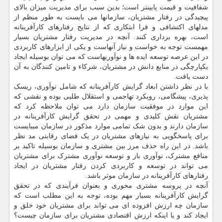
شفافیت و قیمت پایینتر است؛ بدین سبب برای مدیریت میزان بالای
پیچیدگی در رفتار مشتریان، سازمان‏ها می بایست به طور منظم از
مدل‏های اکتشافی و فرا ابتکاری که از نتایج رفتارهای کارآفرینانه
است، بهره برداری کنند. آنچه در مدیریت رفتار مشتریان بسیار
مهمست توجه به خواست و نیاز آن‏هاست و یکی از ابزارهای کاربردی
در این عرصه توسعه ایده‏ ها و نوآوری‏هاست که می‏ توان بوسیله ایجاد
یکپارچگی در منابع دانش در مشتریان، شرکاء و تامین کنندگان به آن
دست یافت.
با در نظر داشتن ابعاد گرایش کارآفرینانه که شامل نوآوری، ریسک
پذیری، پیشگامی، رویکرد تهاجمی و استقلال طلبی بوده و نقشی که
این موارد در موفقیت سازمان دارد می توان ملاحظه کرد که
مشتریان نقش کلیدی و مهمی در تحقق گرایش کارآفرینانه در
سازمان دارند و بدون شک تمامی موارد مذکور در سازمان می‏بایست
برای پاسخگویی به نیازهای مشتریان در یک فضای رقابتی مد نظر
باشد. در این راه حذف مرز بین مشتری و سازمان بوسیله تاکید بر
منافع مشترک، نوآوری باز و توسعه نوآوری مشترک برای مشتریان
می تواند در توسعه و کاربردی کردن رفتار مشتریان در ایجاد
رفتارهای کارآفرینانه در سازمان موثر باشد.
آنچه در پروسه مشتری محوری و بعنوان فرآیندی که در تحقق
گرایش کارآفرینانه بسیار مهم بوده، توجه به این مطلب است که
سازمان چه ارزش افزوده ای می تواند برای مشتریان خود خلق و
ایجاد کند و یا اینکه ارزش اقتصادی مشتریان برای سازمان چیست؟