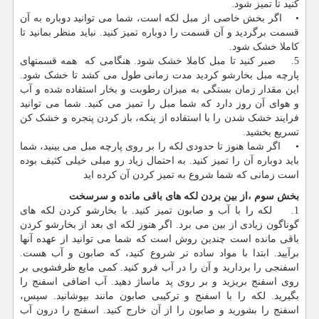
کنید تا تمیز شود.
• اگر بخش خاصی از مبل لکه است، شما می توانید دوباره به آن
قسمت برگردید و آن قسمت را دوباره تمیز کنید. نباید منظر بمانید تا
کاملا خشک شود.
5. صبر کنید تا مبل کاملا خشک شود. هنگامی که همه قسمتهای
پارچه مبل بخارشو کردید مدت زمانی طول می کشد تا خشک شود.
این مقدار زمان بستگی به میزان رطوبت و بخار استفاده شده و آب
و هوای آن روز دارد که شما مبل را تمیز می کنید. شما می توانید
فرایند خشک شدن را با استفاده از پنکه، باز کردن پنجره و خشک کن
تسریع بخشید.
• اگر شما هنوز تا حدودی لکه را بر روی پارچه مبل می بینید، شما
باید دوباره آن را تمیز کنید. به احتمال زیاد رو مبلی خیلی کثیف بوده
است زمانی که شما شروع به تمیز کردن آن کرده اید
بخش سوم ،از بین بردن لکه های باقی مانده و سرسخت
1. لکه را با آب و صابون تمیز کنید. با بخارشو کردن لکه های
گوناگون زیادی از بین می برد. اگر هنوز لکه ای بعد از بخارشو کردن
باقی مانده است چندین روش است که شما می توانید از عهده آنها
برآیید. ابتدا با مواد ساده تر شروع کنید، که صابون و آب هست.
اسفنجی را بردارید و آن را در آب فرو کنید. کمی مایع ظرفشویی بر
روی اسفنج بریزید و بر روی پد ماساژ دهید. آب اضافی اسفنج را
بگیرید. لکه را با اسفنج و ترکیبی صابون مانند بپوشانید. سپس،
اسفنج را بشورید و صابون را از آن خارج کنید. اسفنج را درون آب