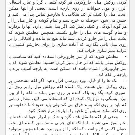
کردن روکش مبل، جاروکردن هر گونه کثیفی، گرد و غبار، آشغال،
آلرژی و موی حیوانات از روی پارچه است. بعضی از اینها ممکن
است مبل را کثیف تر کند هنگامی با بخارشو تماس پیدا می کنند و
خیس می شود. حوصله به خرج دهید و تمام گوشه و کنار مبل را از
هر گونه آلودگی و کثیفی تمیز کند. اگر مبل پشتی دارد، آنها را بردارید
و تمام گوشه های مبل را جارو بکشید. همچنین مطمئن شوید که
پشت مبل را نیز جارو کردید. شما نباید هیچ ته مانده و آشغالی را بر
روی مبل باقی بگذارید که آماده سازی را برای بخارشو کشیدن یا
فرایند تمیز سازی خراب کند.
• مطمئن شوید که از سر جاروبرقی استفاده کنید که متناسب با
روکش مبلی باشد که در حال تمیز کردن هستید. مطمئن شوید که با
سر جاروبرقی اشتباه نباشد که ممکن است به پارچه آسیب بزند یا
پارچه را لکه کند.
2. لکه ها را از قبل مورد بررسی قرار دهید. اگر لکه مشخصی بر
روی روکش مبل هست، پاک کننده لکه روکش مبل را بر روی آن
اسپری کنید. بگذارید پاک کننده بر روی مبل بماند تا لکه را از بین
ببرد. بستگی به نوع پاک کننده ای که استفاده می کنید، مقدار زمانی
که باید بر روی لکه بماند فرق می کند ولی باید حدود 3 تا 5 دقیقه بر
روی لکه بماند. سپس آن ناحیه را با پارچه نرم خشک کنید.
• بعضی از لکه ها مثل غذا، گرد و خاک و ادرار حیوانات فقط با
بخار تمیز می شوند. اما لکه های چربی مانند تمیز کننده ای تحت
عنوان اکسی لازم است که لکه را از بین ببرد. شما همچنین میتوانید
ترکیب سرکه و الکل یا نشاسته ذرت و جوش شیرین را با آب امتحان