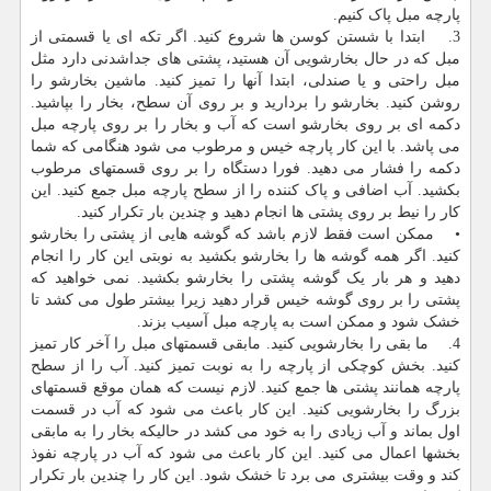
پارچه مبل پاک کنیم.
3. ابتدا با شستن کوسن ها شروع کنید. اگر تکه ای یا قسمتی از
مبل که در حال بخارشویی آن هستید، پشتی های جداشدنی دارد مثل
مبل راحتی و یا صندلی، ابتدا آنها را تمیز کنید. ماشین بخارشو را
روشن کنید. بخارشو را بردارید و بر روی آن سطح، بخار را بپاشید.
دکمه ای بر روی بخارشو است که آب و بخار را بر روی پارچه مبل
می پاشد. با این کار پارچه خیس و مرطوب می شود هنگامی که شما
دکمه را فشار می دهید. فورا دستگاه را بر روی قسمتهای مرطوب
بکشید. آب اضافی و پاک کننده را از سطح پارچه مبل جمع کنید. این
کار را نیط بر روی پشتی ها انجام دهید و چندین بار تکرار کنید.
• ممکن است فقط لازم باشد که گوشه هایی از پشتی را بخارشو
کنید. اگر همه گوشه ها را بخارشو بکشید به نوبتی این کار را انجام
دهید و هر بار یک گوشه پشتی را بخارشو بکشید. نمی خواهید که
پشتی را بر روی گوشه خیس قرار دهید زیرا بیشتر طول می کشد تا
خشک شود و ممکن است به پارچه مبل آسیب بزند.
4. ما بقی را بخارشویی کنید. مابقی قسمتهای مبل را آخر کار تمیز
کنید. بخش کوچکی از پارچه را به نوبت تمیز کنید. آب را از سطح
پارچه همانند پشتی ها جمع کنید. لازم نیست که همان موقع قسمتهای
بزرگ را بخارشویی کنید. این کار باعث می شود که آب در قسمت
اول بماند و آب زیادی را به خود می کشد در حالیکه بخار را به مابقی
بخشها اعمال می کنید. این کار باعث می شود که آب در پارچه نفوذ
کند و وقت بیشتری می برد تا خشک شود. این کار را چندین بار تکرار