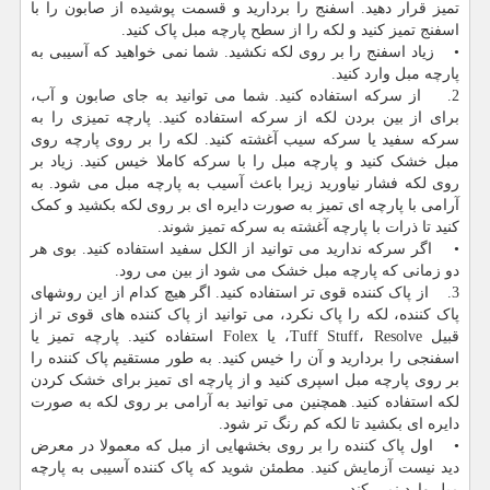
تمیز قرار دهید. اسفنج را بردارید و قسمت پوشیده از صابون را با
اسفنج تمیز کنید و لکه را از سطح پارچه مبل پاک کنید.
• زیاد اسفنج را بر روی لکه نکشید. شما نمی خواهید که آسیبی به
پارچه مبل وارد کنید.
2. از سرکه استفاده کنید. شما می توانید به جای صابون و آب،
برای از بین بردن لکه از سرکه استفاده کنید. پارچه تمیزی را به
سرکه سفید یا سرکه سیب آغشته کنید. لکه را بر روی پارچه روی
مبل خشک کنید و پارچه مبل را با سرکه کاملا خیس کنید. زیاد بر
روی لکه فشار نیاورید زیرا باعث آسیب به پارچه مبل می شود. به
آرامی با پارچه ای تمیز به صورت دایره ای بر روی لکه بکشید و کمک
کنید تا ذرات با پارچه آغشته به سرکه تمیز شوند.
• اگر سرکه ندارید می توانید از الکل سفید استفاده کنید. بوی هر
دو زمانی که پارچه مبل خشک می شود از بین می رود.
3. از پاک کننده قوی تر استفاده کنید. اگر هیچ کدام از این روشهای
پاک کننده، لکه را پاک نکرد، می توانید از پاک کننده های قوی تر از
قبیل Tuff Stuff، Resolve، یا Folex استفاده کنید. پارچه تمیز یا
اسفنجی را بردارید و آن را خیس کنید. به طور مستقیم پاک کننده را
بر روی پارچه مبل اسپری کنید و از پارچه ای تمیز برای خشک کردن
لکه استفاده کنید. همچنین می توانید به آرامی بر روی لکه به صورت
دایره ای بکشید تا لکه کم رنگ تر شود.
• اول پاک کننده را بر روی بخشهایی از مبل که معمولا در معرض
دید نیست آزمایش کنید. مطمئن شوید که پاک کننده آسیبی به پارچه
مبل وارد نمی کند.