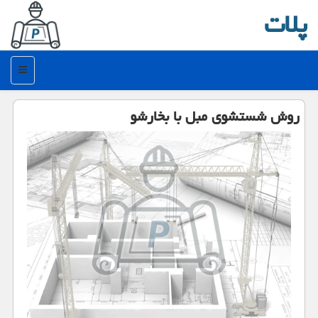
پلات
منو
روش شستشوی مبل با بخارشو