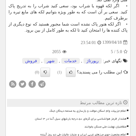
• اگر لکه قهوه یا شراب بود، سعی کنید شراب را به تدریج پاک
کنید. سعی بر آن است که به طور ویژه بتوانیم لکه های مایع تیره را
برطرف کنیم.
• اگر لکه هنور پاک نشده است شما مجبور هستید که نوع دیگری از
پاک کننده ها را امتحان کنید تا لکه به طور کامل از بین برود.
1399/04/18
23:54:01
2055
5
/
5.0
تگهای خبر:
رپورتاژ
,
خدمات
,
شهر
,
فروش
این مطلب را می پسندید؟
(0)
(1)
تازه ترین مطالب مرتبط
اعلام جزییات وام اسکان موقت و بازسازی به صدمه دیدگان جنگ
هشدار قرمز هواشناسی برای گرمای ۵۰ درجه بارشهای سیل آسا در ۳ استان
متقاضیان نهضت ملی مسکن بخوانند
اعلام وضعیت جوی مرزهای غربی ایران و عتبات عالیات طی دو روز آینده