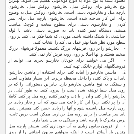
معمولا بسته به نوع مواد به انواع گوناگونی تقسیم می شوند. بهترین
نوع بخارشو برای روکش مبل، بخارشوی روکش مبل، بخارشوی
پارچه مبل و بخارشوی دستی است. بخارشوی روکش مبل به وضوح
برای این کار ساخته شده است. بخارشوی پارچه مبل برای تمیز
کردن و بخارشوی دستی برای سطوح سخت و کوچک مناسب
هستند. دستگاه تمیز کننده باید به صورت دستی باشد یا لوله
جداشدنی یا شلنگ داشته باشد. موردی که شما فکر می کنید بر روی
سطح مورد نظر شما بهتر عمل می کند را انتخاب کنید.
• بخارشو را بر روی فرشهای بزرگ نکشید. معمولا فرشهای بزرگ
ضخیم هستند و آنها اصلا بر روی رویه فرش کار نمی کنند.
• اگر می خواهید برای خودتان بخارشو بخرید می توانید از
فروشگاههای لوازم خانگی تهیه کنید.
2. ماشین بخارشو را آماده کنید. برای استفاده از ماشین بخارشو،
باید آب و پاک کننده را داخل محفظه بریزید. این بسیار متفاوت است
و بستگی به نوع ماشین بخارشو دارد. بنابراین دستوراتی را که بر
روی مدل شما نوشته شده است را پیروی کنید. به طور کلی، در
بخارشو را باز کنید و آن را با ۀب و تمیز کننده رویه مبل پر کنید. کاملا
آن را پر نکنید. ریزا این کار باعث می شود که آب و بخار زیادی بر
روی پارچه مبل پاشیده شود و آنها را زیادی خیس کند. همچنین، شما
باید سر مناسب را برای رویه مبل بردارید. ممکن است برس ثابت،
برس متحرک یا پارچه باشد و بستگی به مدل شما دارد.
• از افزودن صابون زیادی به آب خودداری کنید. شستن پارچه مبل
چندین بار آسانتر است تا اینکه بخواهیم صابون اضافی را از روی