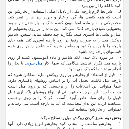
کنید تا لکه را از بین ببرد.
3. شرایط لازم پارچه. یکی از دلایل اصلی استفاده از بخارشو این
است که همه کثیفی ها، گرد و غبار و خرده ریز ها را تمیز کند.
محصولاتی به نام ماده امولسیون کننده خاک به باز شدن تار و پود
بخشهایی نفوذی پارچه کمک می کند. این ماده را بر روی بخشهایی از
مبل و پشتی ها اسپری کنید. بگذارید چند دقیقه بماند. سپس، شامپو
روکش مبل را به صورت رقیق بر روی پارچه اسپری کنید. همه جای
پارچه را با برس بکشید و مطمئن شوید که شامپو را بر روی همه
قسمتهای پارچه زده باشید.
• در مورد پاک شدن لکه شامپو و ماده امولسیون کننده از روی
پارچه مبل نگران نباشید. هنگامی که شما کار
مبل شویی
با بخار را
انجام میدهید ، لکه پاک می شود.
• قبل از استفاده از بخارشو بر روی روکش مبل، مطکئن شوید که
پارچه مبل قابلیت تحمل آب را بر اساس روشهای پاکسازی دارد.
شما میتوانید این اطلاعات را از برچسبی که بر روی مبل است
بدست آورید. این برچسب فهرستی از انواع روشهای پاکسازی قابل
قبول را برای مواد خاص آورده آست. اگر X را بر روی برچسب
مشاهده کردید این بدان معناست که آب به پارچه آسیب می رساند و
نمیتوانید از بخارشو استفاده کنید
بخش دوم ،تمیز کردن روکش مبل یا سطح موکت
1. بخارشو مناسب را انتخاب کنید. بخارشو انواع زیادی دارد. آنها