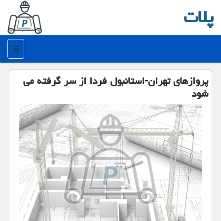
پلات
منو
پروازهای تهران-استانبول فردا از سر گرفته می
شود