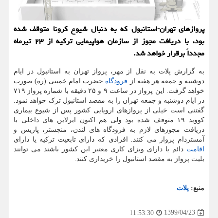
پروازهای تهران-استانبول كه به دنبال شیوع كرونا متوقف شده
بود، با دریافت مجوز از سازمان هواپیمایی تركیه از ۲۳ تیرماه
مجدداً برقرار خواهد شد.
به گزارش پلات به نقل از مهر، پرواز تهران به استانبول در ایام
دوشنبه و جمعه هر هفته از
فرودگاه
حضرت امام خمینی (ره) صورت
خواهد گرفت. این پرواز در ساعت ۹ و ۲۵ دقیقه با شماره پرواز ۷۱۹
در ایام دوشنبه و جمعه تهران را به مقصد استانبول ترک خواهد نمود.
گفتنی است خیلی از پروازهای اروپایی کشور پس از شیوع بیماری
کووید ۱۹ متوقف شده بود ولی هم اکنون ایرلاین های داخلی با
دریافت مجوزهای لازم به فرودگاه های لندن، منچستر، پاریس و
آمستردام پرواز می کنند. افرادی که دارای تابعیت ترکیه یا دارای
اقامت
دائم یا دارای ویزای کاری معتبر این کشور باشند می توانند
بلیت پرواز به مقصد استانبول را خریداری کنند.
منبع:
پلات
1399/04/23
11:53:30