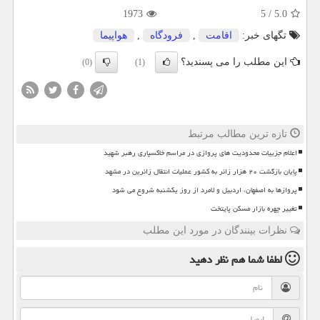
1973
5
/
5.0
تگهای خبر:
اقامت
,
فرودگاه
,
هواپیما
این مطلب را می پسندید؟
(0)
(1)
تازه ترین مطالب مرتبط
اعلام جزییات محدودیت های پروازی در مراسم خاکسپاری رهبر شهید
پایان بازگشت ۲۰ هزار زائر به کشور عملیات انتقال زائرین در مشهد
پروازها به اصفهان، اردبیل و لامرد از روز یکشنبه شروع می شود
تغییر چهره بازار مسکن پایتخت
نظرات بینندگان در مورد این مطلب
لطفا شما هم
نظر دهید