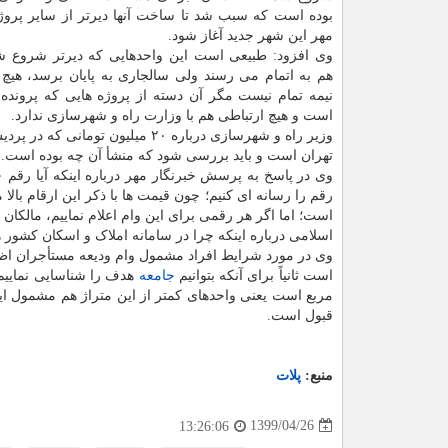
بوده است که سبب شد تا ساخت آنها دیرتر از سایر پرو
مهر این شهر جدید آغاز شود.
وی افزود: طبیعی است این واحدهایی که دیرتر شروع شده
هم به اتمام می رسند ولی سالجاری به پایان برسد، هی
نیمه تمام نیست مگر آن دسته از پروژه هایی که پرونده آن
است و هیچ ارتباطی هم با وزارت راه و شهرسازی ندارد.
وزیر راه و شهرسازی درباره ۲۰ م
تهران است و باید بررسی شود که منشأ آن چه بوده است.
رقم را رسانه ای کنیم؛ چون قیمت ها با ذکر این ارقام بال
است؛ اما اگر هر رقمی برای این وام اعلام نماییم، مالکا
اسلامی درباره اینکه چرا در سامانه املاک و اسکان کشور ه
وی در مورد شرایط افراد مشمول وام ودیعه مستأجران اظهار 
است ثانیاً برای آنکه بتوانیم
جامعه
قبول است.
منبع:
پلات
1399/04/26
13:26:06