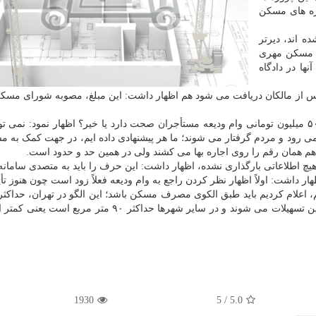
ژه های مسکن
 اند، دیرتر
چ مسکن مهری
ها در دادگاه
یلیون تومانی که در پردیس از مالکان دریافت می شود هم اظهار داشت: این مبلغ، مصوبه شورای م
وی در پاسخ به پرسش خبرنگار مهر درباره اینکه آیا رقم ۵۰ میلیون تومانی وام ودیعه مستأجران صحت دارد یا خیر؟ اظهار نمود: ن
ا می رود و مردم گرفتار می شوند؛ ما هر پیشنهادی داده ایم، در جهت کمک به م
ن هم همان رقم را روی اجاره بها می کشند ولی در همین حد و حدود است.
یچ اطلاعاتی بارگذاری نشده، اظهار داشت: این حرف را باید به متصدی سامانه 
داشت: اولاً اظهار نظر کردن راجع به وام ودیعه فعلاً زود است چون هنوز تأی
مربع است یعنی واحدهای کمتر از این متراژ هم مشمول این تسهیلات می شوند و در سایر شهرها حداکثر ۹۰ مت
1930
5
/
5.0