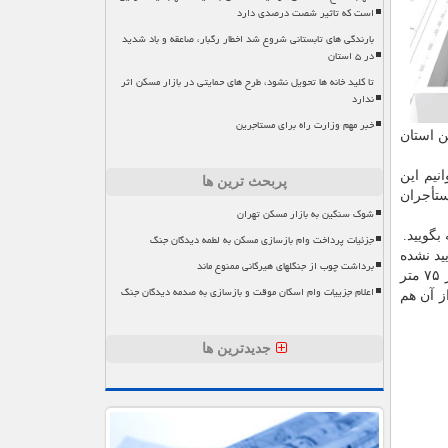
است که تاثیر شصت درصدی دارد
بارندگی های تابستانی شروع شد اخطار رگبار، صاعقه و باد شدید
در ۵ استان
تا کلید خانه ها تحویل نشود، طرح های حمایتی در بازار مسکن اثر
ندارد
خبر مهم وزارت راه برای مستاجرین
سکن استان
می توانیم این
پربحث ترین ها
ستأجران
شوک سنگین به بازار مسکن تهران
بگویید.
جزئیات پرداخت وام بازسازی مسکن به لطمه دیدگان جنگ
ید نشده
برداشت چوب از جنگلهای هیرکانی ممنوع ماند
هدف را شناسایی نماییم، اعلام کردیم باید طبق الکوی مصرف مسکن باشد؛ این الگو در تهران، حداکثر ۷۵ متر
اعلام جزییات وام اسکان موقت و بازسازی به صدمه دیدگان جنگ
ر مربع است یعنی کمتر از آن هم
جدیدترین ها