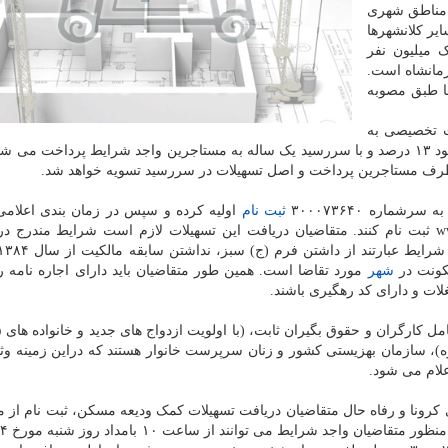
 مناطق شهری
ون ریال و در سایر کلانشهرها
ک میلیون نفر
رمانشاه است.
ا طبق مصوبه
ت تخصیصی به
واحدهای کسب و کارهای لطمه دیده کرونا بوده و با نرخ سود ۱۳ درصد و با سررسید یک ساله به مستاجرین واجد شرایط پرداخت
ز طرف مستاجرین پرداخت و اصل تسهیلات در سررسید تسویه خواهد شد.
ماره ۳۰۰۰۷۳۶۴۰
ثبت نام
اولیه کرده و سپس در زمان بندی اعلامی 
شهر
مورد تقاضا است. همین طور متقاضیان باید دارای اجاره نامه 
لات و دارای کد رهگیری باشند.
)، سازمان بهزیستی کشور و زنان سرپرست خانوار هستند که دراین زمینه وثا
علام می شود.
ونا و رفاه حال متقاضیان دریافت تسهیلات کمک ودیعه مسکن، ثبت نام از م
ب