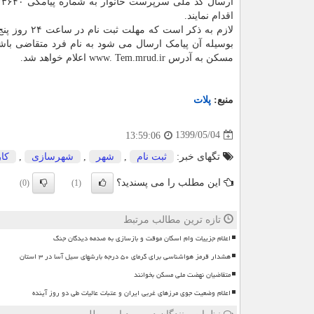
اقدام نمایند.
بوسیله آن پیامک ارسال می شود به نام فرد متقاضی باشد
مسکن به آدرس www. Tem.mrud.ir اعلام خواهد شد.
منبع:
پلات
1399/05/04
13:59:06
تگهای خبر:
ثبت نام
,
شهر
,
شهرسازی
,
كا
این مطلب را می پسندید؟
(0)
(1)
تازه ترین مطالب مرتبط
اعلام جزییات وام اسکان موقت و بازسازی به صدمه دیدگان جنگ
هشدار قرمز هواشناسی برای گرمای ۵۰ درجه بارشهای سیل آسا در ۳ استان
متقاضیان نهضت ملی مسکن بخوانند
اعلام وضعیت جوی مرزهای غربی ایران و عتبات عالیات طی دو روز آینده