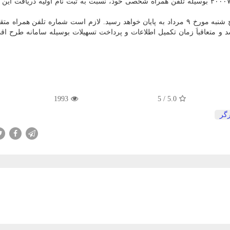
ارسال کد ملی سرپرست خانوار به شماره پیامکی ۳۰۰۰۷۳۶۴۰ بوسیله تلفن همراه شخصی خود، نسبت به ثبت نام اولیه دریافت
لازم به ذکر است که مهلت ثبت نام در ساعت ۲۴ روز پنج شنبه مورخ ۹ مرداد به پایان خواهد رسید. لازم است شماره تلفن ه
 و متعاقباَ زمان تکمیل اطلاعات و پرداخت تسهیلات بوسیله سامانه طرح اق
1993
5
/
5.0
رگر