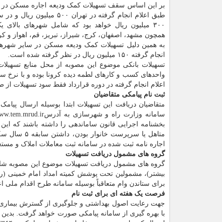
بر این اساس سقف تسهیلات کمک ودیعه اجاره مسکن در
طبق اعلام انجام گرفته در تهران ۵۰۰ میلی
۳۰۰ میلیون ریال خواهد بود که شامل شهرهای بالای ی
همچون مشهد، اصفهان، کرج، شیراز، تبریز، قم، اهواز و ک
به همین دلیل تسهیلات کمک ودیعه مسکن در سایر شهره
انجام گرفته ۱۵۰ میلیون ریال در نظر گرفته شده است.
تسهیلات بانکی موضوع این مصوبه از محل منابع تسهیلا
اعلام انجام گرفته در دوره قرارداد فقط سود تسهیلات ا
ثبت نام پیامکی متقاضیان
متقاضیان دریافت این تسهیلات ابتدا بوسیله ارسال پیامک به سرش
متاهل یا سرپرست خانوار بودن، داشتن سابقه ۵ سال سکونت در
اجاره نامه ثبت شده در سامانه ثبت معاملات املاک و مستغ
گروه های مشمول دریافت تسهیلات
بیشتر)، مشمولین تحت پوشش کمیته امداد امام خمینی (ره
برای ستاندن وام متعاقباً بوسیله سامانه طرح اقدام ملی ا
فرصت یک هفته ای برای ثبت نام
جهت رعایت اصول بهداشتی و جلوگیری از گسترش بیماری کر