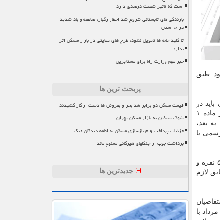
است که تاثیر شصت درصدی دارد
بارندگی های تابستانی شروع شد اخطار رگبار، صاعقه و باد شدید
در ۵ استان
تا کلید خانه ها تحویل نشود، طرح های حمایتی در بازار مسکن اثر
ندارد
خبر مهم وزارت راه برای مستاجرین
 می شود. طبق
پربحث ترین ها
باید در
قیمت مسکن دو برابر شد بخر و بفروش ها دست از کار کشیدند
سامانه وزارت راه و شهرسازی به آدرسwww.tem.mrud.ir ثبت نام کنند. متقاضیان دریافت این تسهیلات لازم است شرایط مندرج در ماده ۱
شوک سنگین به بازار مسکن تهران
بخشنامه اجرایی قانون ساماندهی را داشته باشند که این شرایط عبارتند از داشتن فرم (ج) سبز، نداشتن سابقه مالکیت از سال ۱۳۸۴ به بعد،
جزئیات پرداخت وام بازسازی مسکن به لطمه دیدگان جنگ
رسمی یا
برداشت چوب از جنگلهای هیرکانی ممنوع ماند
گروه های مشمول دریافت تسهیلات موضوع این مصوبه شامل کارگران و حقوق بگیران ثابت، (با اولویت ازدواج های جدید و خانواده های ۵ نفره و
جدیدترین ها
یق لازم
تقاضیان
ا بهره گیری از سامانه پیامکی صورت خواهد گرفت. بدین منظور متقاضیان واجد شرایط می توانند از ساعت ۱۰ بامداد روز شنبه مورخ ۴ مرداد با