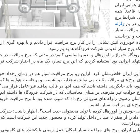
 هوایی ایران
 قاعدتاً همه
ضی شرایط برج
ی در بم
زلزله
 مراقبت سیار
ت و برخاست
 خودروی آتش نشانی را در کنار برج مراقبت قرار دادیم و با بهره گیری از 
ینکه برج سیار قدیمی شرکت فرودگاه ها به بم رسید.
دگاه شیراز را اوورهال و تعمیر اساسی کنیم؛ در مدتی که برج مراقبت در حا
های ایرانی بود استفاده کردیم که این برج سیار، یک ماه در اختیار شرکت فرو
یی ایران خاطرنشان کرد: ازاین رو برج مراقبت سیار هم در زمان رخداد حو
زی برج های مراقبت ثابت می تواند به هدایت و نشست و برخاست هواپیماها کمک
اید جایگزینی داشته باشد که همه اینها در قالب پدافند غیر عامل قرار می گی
 حوادث غیر مترقبه، بر مبنای محاسباتی که در شرکت فرودگاه ها داشته ایم، 
 خراسان رضوی زلزله های سریالی رخ داد که سبب شده بود تا برج مراقبت فرود
برج های مراقبت سیار باشیم.
یمی خویش را اوورهال کرده یا تولید محصولی جدید است؟، اظهار داشت: شرکت 
اد را از صفر تا صد در داخل تولید کرده و محصول جدید این شرکت است که اتف
خوردارست.
یی ایران، برج های مراقبت سیار امکان حمل زمینی با کشنده های کامیونی 