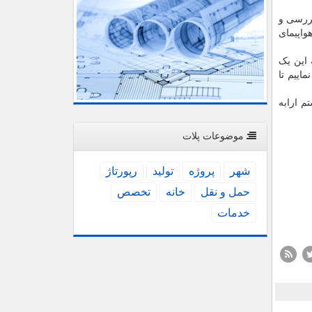
ست اما جهت بررسی و
واپیمای
 این یک
اییم تا
جود عملیاتی نبود، بروز مشکل در لندینگ گیر «Landing Gear» (سیستم ارابه
موضوعات پلات
شهر
پروژه
تولید
رپورتاژ
حمل و نقل
خانه
تخصص
خدمات