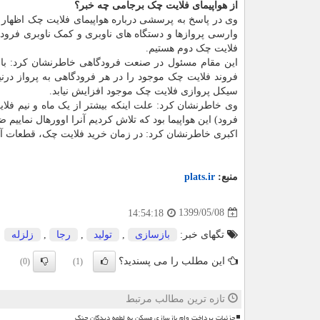
از هواپیمای فلایت چک برجامی چه خبر؟
وارسی پروازها و دستگاه های ناوبری و کمک ناوبری فرودگا
فلایت چک دوم هستیم.
این مقام مسئول در صنعت فرودگاهی خاطرنشان کرد: با ت
فروند فلایت چک موجود را در هر فرودگاهی به پرواز درنیا
سیکل پروازی فلایت چک موجود افزایش نیابد.
فرود) این هواپیما بود که تلاش کردیم آنرا اوورهال نماییم 
اکبری خاطرنشان کرد: در زمان خرید فلایت چک، قطعات آنر
منبع:
plats.ir
1399/05/08
14:54:18
تگهای خبر:
بازسازی
,
تولید
,
رجا
,
زلزله
این مطلب را می پسندید؟
(0)
(1)
تازه ترین مطالب مرتبط
جزئیات پرداخت وام بازسازی مسکن به لطمه دیدگان جنگ