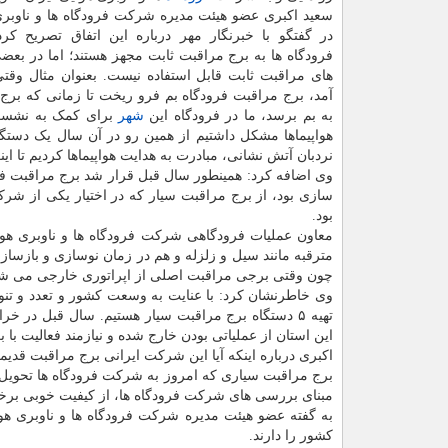
سعید اکبری عضو هیئت مدیره شرکت فرودگاه ها و ناوبری
در گفتگو با خبرنگار مهر درباره این اتفاق تصریح کرد:
فرودگاه ها به برج مراقبت ثابت مجهز هستند؛ اما در بع
های مراقبت ثابت قابل استفاده نیست. بعنوان مثال وقت
آمد، برج مراقبت فرودگاه بم فرو ریخت تا زمانی که برج
به بم برسد، ما در فرودگاه این
شهر
برای کمک به نشس
هواپیماها مشکل داشتیم از همین رو در آن سال یک دستگاه
نردبان آتش نشانی، مبادرت به هدایت هواپیماها کردیم تا ا
وی اضافه کرد: همینطور سال قبل قرار شد برج مراقبت فرو
سازی بود، از برج مراقبت سیار که در اختیار یکی از شرکت
بود.
معاون عملیات فرودگاهی شرکت فرودگاه ها و ناوبری هوا
مترقبه مانند سیل و زلزله و هم در زمان نوسازی و بازسا
چون وقتی برجی مراقبت اصلی از اپراتوری خارجی می شود، ب
وی خاطرنشان کرد: با عنایت به وسعت کشور و تعدد و تنوع
تهیه ۵ دستگاه برج مراقبت سیار هستیم. سال قبل در
این استان از عملیاتی بودن خارج شده و نیازمند فعالیت با 
اکبری درباره اینکه آیا این شرکت ایرانی برج مراقبت قد
برج مراقبت سیاری که امروز به شرکت فرودگاه ها تحویل د
مبنای بررسی های شرکت فرودگاه ها، از کیفیت خوبی بر
به گفته عضو هیئت مدیره شرکت فرودگاه ها و ناوبری هوا
کشور را دارند.