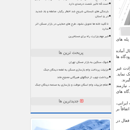
است که تاثیر شصت درصدی دارد
بارندگی های تابستانی شروع شد اخطار رگبار، صاعقه و باد شدید
در ۵ استان
تا کلید خانه ها تحویل نشود، طرح های حمایتی در بازار مسکن اثر
ندارد
خبر مهم وزارت راه برای مستاجرین
پله های
ل آماده
پربحث ترین ها
دگاه ها
شوک سنگین به بازار مسکن تهران
ادث غیر
جزئیات پرداخت وام بازسازی مسکن به لطمه دیدگان جنگ
 نماید.
برداشت چوب از جنگلهای هیرکانی ممنوع ماند
رند.
اعلام جزییات وام اسکان موقت و بازسازی به صدمه دیدگان جنگ
نیازمند
گاه های
جدیدترین ها
ایرانی،
اقاً بر
فعال در