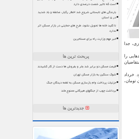
است که تاثیر شصت درصدی دارد
بارندگی های تابستانی شروع شد اخطار رگبار، صاعقه و باد شدید
در ۵ استان
تا کلید خانه ها تحویل نشود، طرح های حمایتی در بازار مسکن اثر
ندارد
خبر مهم وزارت راه برای مستاجرین
زی، جدا
هایی را
پربحث ترین ها
قاضیان
قیمت مسکن دو برابر شد بخر و بفروش ها دست از کار کشیدند
شوک سنگین به بازار مسکن تهران
ون تومانی را تجربه نمود. خرداد
یش از ۱۹ میلیون تومان معامله شد که این رقم در تیر به حدود ۲۱ میلیون تومان،
جزئیات پرداخت وام بازسازی مسکن به لطمه دیدگان جنگ
برداشت چوب از جنگلهای هیرکانی ممنوع ماند
جدیدترین ها