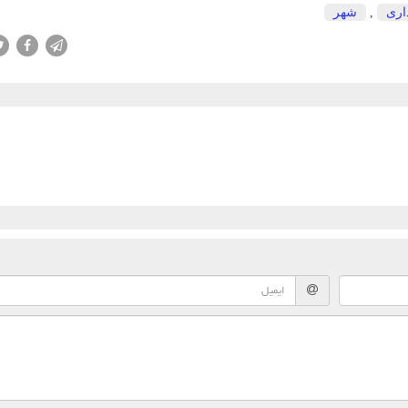
اری
,
شهر