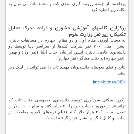
پرداختند. از جمله رزومه کاری مهدی تات و محمد تات می توان به
نکات زیر اشاره کرد:
برگزاری کلاسهای آموزشی حضوری و ارائه مدرک تحلیل
تکنیکال زیر نظر وزارت علوم
به دست آوردن مقام اول و دو مقام چهارم در مسابقات باینری
آپشن میان ۷۰۰ نفر شرکت کنندها از سراسر دنیا توسط دو
دانشجوی آکادمی باینری آپشن ایرانیان جناب ایلیا (نفر اول) و بهمن
(نفر چهارم) و جناب میناگر (نفر چهارم)
نتایج و فیلم سودهای دانشجویان مهدی تات را می توانید در لینک زیر
ببینید:
http://bitly.ws/9JPd
رکورد شکنی سودآوری توسط دانشجوی خصوصی جناب تات که
توانستند در دوروز حساب خود را ۴۰ برابر کنند و مبلغ ۱۰۰۰ دلار را
تبدیل به ۴۰/۰۰۰ هزار دلار کنند (فیلم تریدهای لایو و معاملات در
سایت و کانال تلگرام ایشان قرار گرفته است)