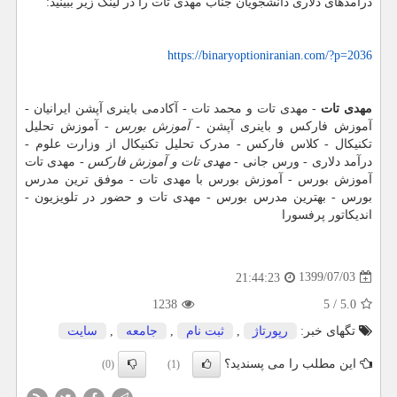
درآمدهای دلاری دانشجویان جناب مهدی تات را در لینک زیر ببینید:
https://binaryoptioniranian.com/?p=2036
مهدی تات
- مهدی تات و محمد تات - آکادمی باینری آپشن ایرانیان -
آموزش فارکس و باینری آپشن -
آموزش بورس
- آموزش تحلیل
تکنیکال - کلاس فارکس - مدرک تحلیل تکنیکال از وزارت علوم -
درآمد دلاری - ورس جانی -
مهدی تات و آموزش فارکس
- مهدی تات
آموزش بورس - آموزش بورس با مهدی تات - موفق ترین مدرس
بورس - بهترین مدرس بورس - مهدی تات و حضور در تلویزیون -
اندیکاتور پرفسورا
1399/07/03
21:44:23
1238
5
/
5.0
تگهای خبر:
رپورتاژ
,
ثبت نام
,
جامعه
,
سایت
این مطلب را می پسندید؟
(0)
(1)