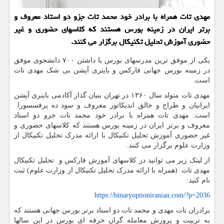
مهدی تات همراه با برادر خود محمد تات جزو دو استاد معروف و
برتر ایران در زمینه بورس هستند كه كلاسهای حضوری و غیر
حضوری آموزش تحلیل تكنیكال برگزار می كنند.
یکی از موفق ترین مدرسهای بورس با داشتن ۷۰۰ دانشجوی موفق
در زمینه بورس جهانی فارکس و باینری آپشن بی شک مهدی تات
است.
مهدی تات متولد سال ۱۳۶۰ در تهران بنیان گذار آکادمی باینری آپشن
ایرانیان و طراح و خالق اندیکاتور معروف و سود ده پرفسسورا
است. مهدی تات همراه با برادر خود محمد تات جزو دو استاد
معروف و برتر ایران در زمینه بورس هستند که کلاسهای حضوری و
غیر حضوری آموزش تحلیل تکنیکال با ارائه مدرک تحلیل تکنیکال از
وزارت علوم برگزار می کنند.
از لینک زیر می توانید در کلاسهای آموزش فارکس و تحلیل تکنیکال
مهدی تات (همراه با ارائه مدرک تحلیل تکنیکال از وزارت علوم) ثبت
نام کنید:
https://binaryoptioniranian.com/?p=2036
برادران تات مهدی و محمد تات دو استاد برتر بورس جهانی هستند که
به تربیت و پرورش معامله گران حرفه ای بورس در این سالها