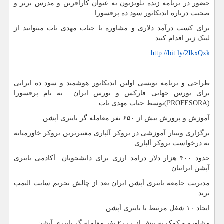
حضور در برنامه زنده تلویزیون به عنوان کارافرین و مدرس برتر و
صحبت درباره اندیکاتور سود ده پرفسورا
برای کسب درآمد دلاری و مشاوره با جناب مهدی تات میتوانید از
لینک زیر اقدام کنید:
http://bit.ly/2IkxQxk
طراحی و برنامه نویسی اولین اندیکاتور هوشمند و سود ده ایرانی
برای بورس جهانی فارکس و بورس ایران به نام پرفسورا
(PROFESORA)توسط جناب مهدی تات
آموزش و پرورش بیش از ۶۵۰ نفر معامله گر باینری آپشن.
برگزاری وبینار آموزشی در بروکر آلپاری معتبرترین بروکر خاورمیانه
به درخواست بروکر آلپاری
حدود ۴۰۰ هزار دلار درامد ارزی برای دانشجویان آکادمی باینری
آپشن ایرانیان.
مدیریت جامعه باینری آپشن ایران بعد از چالش تحریم سایت الیمپ
ترید.
ایجاد ۱۰ شغل مرتبط با باینری آپشن.
مشاوره و کمک به بیش از ۲۰۰۰ نفر معامله گر باینری آپشن.