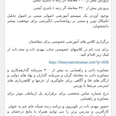
پرورش بیش از ۲۰۰ معامله گر رتبه B باینری آپشن.
پرورش بیش از ۳۲۰ معامله گر رتبه c باینری آپشن.
بوجود آوردن یک سیستم آموزشی اصولی مبتنی بر اصول تحلیل
تکنیکال نوین و مبتنی بر روانشناسی انگیزشی برای موفقیت بیشتر
دانشجویان.
برگزاری کلاس های آموزشی خصوصی برای متقاضیان
برای ثبت نام در کلاسهای خصوصی جناب مهدی تات و محد تات از
لینک زیر اقدام کنید:
https://binaryoptioniranian.com/?p=2036
مشاوره دادن و راهنمایی به بیش از ۴۰۰ سرمایه گذارهمکاری و
مشاوره دادن به معامله گران و سرمایه گذاران و نهاد های دولتی و
ارگان های فتا و آگاهی برای جلوگیری از جرمها و کلاهبرداری های
اینترنتی مرتبط با بورس.
درج شماره تماس شخصی برای برقراری پل ارتباطی موثر برای
مشاوره و راهنمایی.
حضور مهدی تات در تلویزیون و برنامه زنده شبکه جام جم به عنوان
کارآفرین و مدرس برتر را می توانید همراه با نتایج درخشان و