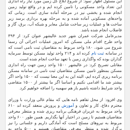
این مسئول اظهار نمود: از شروع ابلاغ کل زمین مورد نیاز راه اندازی
این تعداد واحد مسکونی را تامین کرده ایم و در واقع تولید زمین
انجام شده و بخشی نیز در مرحله آماده سازی است. زمانی که
واحدهای مسکونی آماده شده و به مرحله بهره برداری برسد زیر
ساخت ها و عملیات زیر ساخت شامل معابر و شبکه آب، برق، گاز و
فاضلاب انجام شده باشد.
مدیرعامل شرکت عمران شهر جدید عالیشهر عنوان کرد: از ۳۹۴
واحد طرح اقدام ملی مسکن که امروز عملیات اجرائی آن رسما
شروع می شود، ۱۸۰ واحد مربوط به متقاضیان ثبت نامی است که
در سامانه
ثبت نام
کرده اند و ۲۱۴ واحد تولید مسکن توسط سرمایه
گذاران بوده که واگذاری زمین با تعهد ساخت انجام شده است.
مقاتلی تصریح کرد: در عالیشهر ۱۵۰۰ واحد زمین جهت راه اندازی
مسکن بمنظور تامین مسکن متقاضیان ثبت نامی در سامانه مسکن
برنامه ریزی کرده ایم، البته این به این معنا نیست که ۱۵۰۰ واحد اگر
بیشتر شد ما اقدامی نکنیم و اساسا اگر ما بیشتر از ۱۵۰۰ متقاضی
واجد شرایط داشته باشیم باز هم سهمیه را اضافه خواهیم کرد.
وی افزود: از محل تفاهم نامه هایی که مقام عالی وزارت با وزرای
محترم دفاع، کار و تعاون و
آموزش
و پرورش منعقد کرده اند ۶۱۰
واحد مربوط به عزیزان فرهنگی برنامه ریزی شده و منتظر معرفی
متقاضیان هستیم تا زمین در اختیار آنها بگذاریم. همین طور ۶۰۰ واحد
مربوط به نیروهای مسلح است که آمادگی داریم و جلساتی را نیز
برگزار شده و منتظر معرفی متقاضیان هستیم و ۵۰۰ واحد به