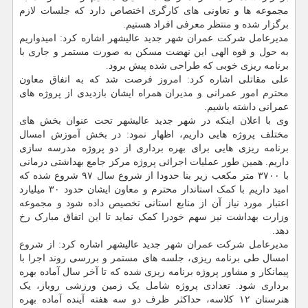
مجموعه ها و تعاونی های کارگری اختصاص دارد که جلسات لازم
برگزار شده و منتظر معرفی افراد هستیم.
مدیرعامل شرکت عمران شهر جدید عالیشهر اشاره کرد: امیدواریم
به حول و قوه الهی این نهضت مسکن به صورت مستمر و جاری با
برنامه ریزی خوبی که طراحی شده پیش برود.
علی مقاتلی اشاره کرد: امروز فرصت شد که به اتفاق معاون
محترم امور عمرانی و مدیران همراه ایشان بازدیدی از پروژه های
عمرانی داشته باشیم.
وی با اعلان اینکه در شهر جدید عالیشهر تحت عنوان بخش های
مختلف پروژه هایی داریم، اظهار نمود: در بخش آموزش امسال
برنامه ریزی هایی برای بهره برداری از دو پروژه مدرسه سازی
داریم. همین طور عملیات اجرائی پروژه مرکز جامع بهداشتی درمانی
با ۳۷۰۰ متر مکعب زیر بنا حدودا از شروع سال ۹۷ شروع شده که
امید داریم با کمک استاندار محترم و معاون ایشان حدود ۳۰ میلیارد
اعتبار مورد نیاز آن از منابع استانی تخصیص داده شود و مجموعه
وزارت بهداشت نیز سهم خودرا کمک نماید تا این اتفاق مبارک رخ
دهد.
مدیرعامل شرکت عمران شهر جدید عالیشهر اشاره کرد: از شروع
امسال طی برنامه ریزی، جلسه های مستمر و بررسی روند اجرا با
پیمانکار و مشاور پروژه برنامه ریزی شده که تا آخر سال آماده بهره
برداری شود. تعدادی پروژه شامل یک زمین ورزشی روباز، یک
هنرستان ۱۲ کلاسه، حداکثر ظرف دو سه هفته آینده آماده بهره