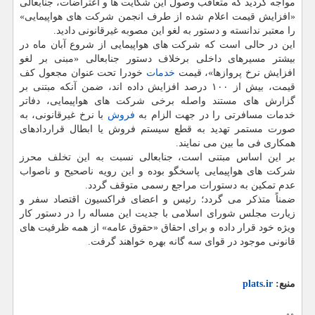
مواجه گردید که متعاقب وصول این شکایت ها و اعتراضات، جنابعالی
«افزایش قیمت اعلام شده از طرف انجمن شرکت های هواپیمایی»
را معتبر ندانسته و دستور به لغو این مصوبه غیرقانونی دادید.
این در حالی است که شرکت های هواپیمایی از شروع آبان ماه در
بیشتر مسیرهای داخلی برخلاف دستور جنابعالی «مبنی بر لغو
افزایش نرخ پروازها»، قیمت
خدمات
خودرا تحت عنوان مجعول کف
قیمت، بیش از ۱۰۰ درصد افزایش داده اند، ضمن آنکه مبتنی بر
گزارش های مستند واصله برخی شرکت های هواپیمایی، دفاتر
خدمات مسافرتی را در جهت الزام به
فروش
با نرخ غیرقانونی، به
صورت مستمر تهدید به قطع سیستم فروش یا ابطال قراردادهای
همکاری فی ما بین می نمایند.
بر این اساس مبتنی است، جنابعالی نسبت به این تخلف محرز
شرکت های هواپیمایی پاسخگو بوده و این رویه ناصحیح و ناصواب
عدم تمکین به دستورات مراجع رسمی متوقف گردد.
ضمناً متذکر می گردد؛ رئیس و اعضای فراکسیون اقتصاد سفر و
زیارت مجلس شورای اسلامی با جدیت این مساله را در دستور کار
ویژه خود قرار داده و برای احقاق «حقوق عامه» از همه ظرفیت های
قانونی موجود در قوای سه گانه بهره خواهند گرفت.
منبع:
plats.ir