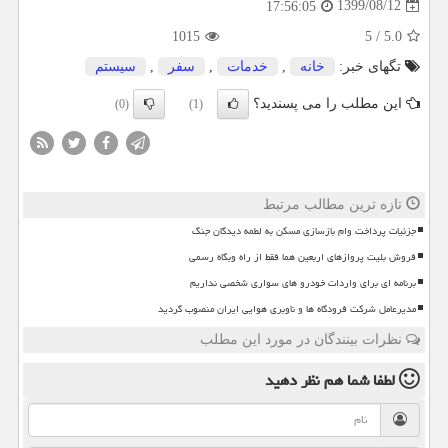
1399/08/12
17:56:05
1015
5
/
5.0
تگهای خبر:
خانه
,
خدمات
,
سفر
,
سیستم
این مطلب را می پسندید؟
(0)
(1)
تازه ترین مطالب مرتبط
جزئیات پرداخت وام بازسازی مسکن به لطمه دیدگان جنگ
فروش بلیت پروازهای اربعین هما فقط از راه وبگاه رسمی
برنامه ای برای واردات خودرو های سواری شخصی نداریم
مدیرعامل شرکت فرودگاه ها و ناوبری هوایی ایران منصوب گردید
نظرات بینندگان در مورد این مطلب
لطفا شما هم
نظر دهید