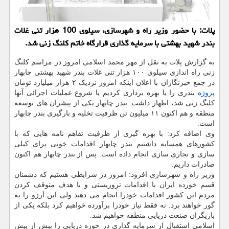
پلات: با حضور وزیر راه و شهرسازی، سیلوی 100 هزار تنی غلات
بندر شهید بهشتی با سرمایه گذاری قرارگاه خاتم كلنگ زنی شد.
به گزارش پلات به نقل از مهر محمد اسلامی امروز در مراسم کلنگ
زنی راه اندازی سیلوی ۱۰۰ هزار تنی غلات بندر شهید بهشتی چابهار
در جمع خبرنگاران با اعلان اینکه امروز نزدیک ۲ هزار میلیارد تومان
پروژه
بندری را یا بهره برداری کردیم یا شروع عملیات اجرائی آنها
کلنگ زنی شد، اظهار داشت: بندر چابهار یکی از پیشران های توسعه
منطقه و هم اکنون ۱۱ میلیون تن ظرفیت تخلیه و بارگیری بندر چابهار
است.
وی اضافه کرد: با بهره گیری از ظرفیت تفاهم نامه هایی که با
کشورهای همسایه داشتیم بندر چابهار اقدامات خوبی برای کیلی
سازی و تجاری سازی انجام داده است. پس از بندر چابهار هم اکنون
صادرات داریم.
وزیر راه و شهرسازی افزود: امروز در شرایطی هستیم که دشمنان
قسم خورده ایران با اقدامات تروریستی و با هدف متوقف کردن
مردم این کشور اقدامات خودرا انجام می دهند ولی این آرزو را به
گور خواهند برد. نه فقط نیاز خودرا برآورده خواهیم کرد بلکه یکی از
بازیگران صنعت دریایی منطقه خواهیم شد.
اسلامی استقبال از سرمایه گذاری در حوزه دریایی را بیش از پیش