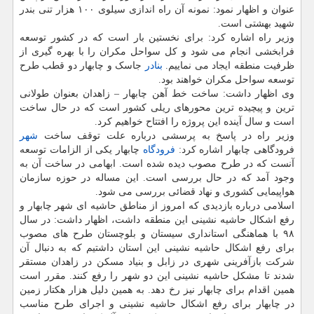
عنوان و اظهار نمود: نمونه آن راه اندازی سیلوی ۱۰۰ هزار تنی بندر
شهید بهشتی است.
وزیر راه اشاره کرد: برای نخستین بار است که در کشور توسعه
فرابخشی انجام می شود و کل سواحل مکران را با بهره گیری از
ظرفیت منطقه ایجاد می نماییم.
بنادر
جاسک و چابهار دو قطب طرح
توسعه سواحل مکران خواهند بود.
وی اظهار داشت: ساخت خط آهن چابهار – زاهدان بعنوان طولانی
ترین و پیچیده ترین محورهای ریلی کشور است که در حال ساخت
است و سال آینده این پروژه را افتتاح خواهیم کرد.
وزیر راه در پاسخ به پرسشی درباره علت توقف ساخت
شهر
فرودگاهی چابهار اشاره کرد:
فرودگاه
چابهار یکی از الزامات توسعه
آنست که در طرح مصوب دیده شده است. ابهامی در ساخت آن به
وجود آمد که در حال بررسی است. این مساله در حوزه سازمان
هواپیمایی کشوری و نهاد قضائی بررسی می شود.
اسلامی درباره بازدیدی که امروز از مناطق حاشیه ای شهر چابهار و
رفع اشکال حاشیه نشینی این منطقه داشت، اظهار داشت: در سال
۹۸ با هماهنگی استانداری سیستان و بلوچستان طرح های مصوب
برای رفع اشکال حاشیه نشینی این استان داشتیم که به دنبال آن
شرکت بازآفرینی شهری در زابل و بنیاد مسکن در زاهدان مستقر
شدند تا مشکل حاشیه نشینی این دو شهر را رفع کنند. مقرر است
همین اقدام برای چابهار نیز رخ دهد. به همین دلیل هزار هکتار زمین
در چابهار برای رفع اشکال حاشیه نشینی و اجرای طرح مناسب