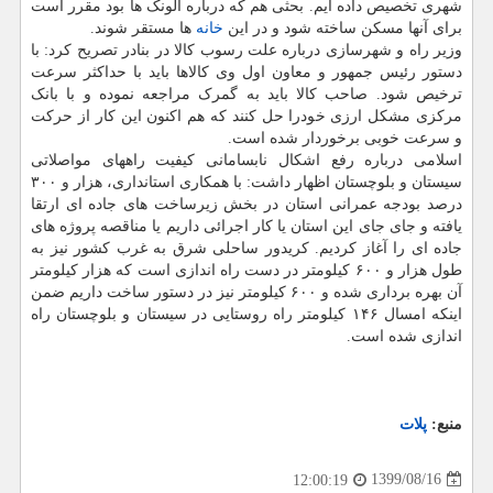
شهری تخصیص داده ایم. بحثی هم که درباره آلونک ها بود مقرر است
برای آنها مسکن ساخته شود و در این
خانه
ها مستقر شوند.
وزیر راه و شهرسازی درباره علت رسوب کالا در بنادر تصریح کرد: با
دستور رئیس جمهور و معاون اول وی کالاها باید با حداکثر سرعت
ترخیص شود. صاحب کالا باید به گمرک مراجعه نموده و با بانک
مرکزی مشکل ارزی خودرا حل کنند که هم اکنون این کار از حرکت
و سرعت خوبی برخوردار شده است.
اسلامی درباره رفع اشکال نابسامانی کیفیت راههای مواصلاتی
سیستان و بلوچستان اظهار داشت: با همکاری استانداری، هزار و ۳۰۰
درصد بودجه عمرانی استان در بخش زیرساخت های جاده ای ارتقا
یافته و جای جای این استان یا کار اجرائی داریم یا مناقصه پروژه های
جاده ای را آغاز کردیم. کریدور ساحلی شرق به غرب کشور نیز به
طول هزار و ۶۰۰ کیلومتر در دست راه اندازی است که هزار کیلومتر
آن بهره برداری شده و ۶۰۰ کیلومتر نیز در دستور ساخت داریم ضمن
اینکه امسال ۱۴۶ کیلومتر راه روستایی در سیستان و بلوچستان راه
اندازی شده است.
منبع:
پلات
1399/08/16
12:00:19