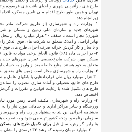
سازی، تامین
خدمات
روبنایی و زیربنایی و تکمیل واحده
طرح های بازآفرینی شهری و احیای بافت های فرسوده و ت
تهران و همین طور طرح اقدام ملی تامین مسکن، اقدامات
زیرانجام دهد:
۱- وزارت راه و شهرسازی (از طریق شرکت مادر ت
شهرهای جدید و سازمان ملی زمین و مسکن و شرکت
شهری) مجاز است تا سقف ۲۰ هزار میلیارد ریال
تهاتر اراضی و املاک متعلق به شرکت های فوق الذکر را 
و با ساز و کار گردش خزانه صرف اجرای طرح های فوق کند. ۵۰۰۰ میلیارد ریال از اعتبار فوق صرف احیای بافت های تاریخی 
متعلق به خود هستند. منابع حاصله بعد از واریز به حساب
۳- وزارت راه و شهرسازی مجاز است زمین های متعلق 
۳۰ هزار میلیارد ریال طی قراردادهایی با بانکهای عامل و
طرح های جامع، تفصیلی و آماده سازی مصوب را ستاندن 
طرح های تکمیل شده با رعایت قوانین و مقررات و گردش خزا
اختصاص دهد.
۴- وزارت راه و شهرسازی مکلف است زمین مورد نیاز ب
ورزشگاه و سایر مراکز اداری و خدماتی مورد نیاز را به
بخشنامه اجرائی این بند به پیشنهاد وزارت راه و شهرساز
سازمان برنامه و بودجه کشور تهیه می شود و به تصویب ه
بنابراین گزارش، سال قبل
برای تکمیل طرح های مسکن بوسیله تهاتر زمینهای د