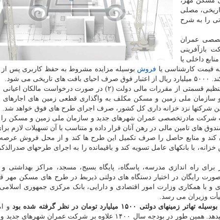
ای مسکن مهر،
اریخی، مصلی
ی را به شرح
خصصی عمران
 بازآفرینی
 از محل منابع داخلی یا
به قیمت کارشناسی یا
فروش
بوسیله مزایده مشروط به حفظ کاربری پس از و
می شود.
۲- در اجرای ماده (۶۸) قانون الحاق برخی مواد به قانون تنظیم قسمتی از مقررات مالی دولت (۲) در صورت درخواست
 این شرکتها نزد خزانه داری کل کشور، صرف اجرای طرح های فوق خواهد شد.
به شرکت مادرتخصصی عمران شهرهای جدید و سازمان ملی زمین و مسکن را 
 صندوق های تامین مالی در رهن آنان قرار داده و متناسب با آن تسهیلات لازم برا
کند و منابع حاصل را صرف تکمیل این طرح ها کند و از محل فروش عرصه و
نه، با بانکهای عامل تسویه کند و باقیمانده را به اجرای طرحهای صدرالذکر 
رای راه اندازی مدرسه، پاسگاه، پایگاه بسیج، مسجد، مراکز بهداشتی و 
 صورت رایگان در اختیار دستگاه های دولتی ذیربط در طرح های مسکن مهر قر
ی و با همکاری وزارت امور اقتصادی و دارایی، بانک مرکزی جمهوری اسلامی 
یأت وزیران می رسد.
ولتی ۱۵۰۰ میلیارد تومان در نظر گرفته شده بود
و ام
۲۰۰۰ میلیارد تومان رسیده که رشد ۳۳ درصدی را نشان میدهد. همین طور در بودجه سال ۱۴۰۰ علاوه بر شرکت عمران 