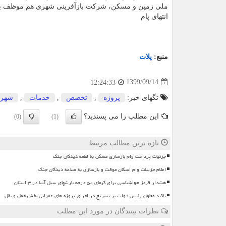
ملی زمین و مسکن، شرکت بازآفرینی شهری هم موظف به تا
انتهای پام
منبع:
پلات
1399/09/14
12:24:33
تگهای خبر:
پروژه
,
تخصص
,
خدمات
,
شهر
این مطلب را می پسندید؟
(0)
(1)
تازه ترین مطالب مرتبط
جزئیات پرداخت وام بازسازی مسکن به لطمه دیدگان جنگ
اعلام جزییات وام اسکان موقت و بازسازی به صدمه دیدگان جنگ
هشدار قرمز هواشناسی برای گرمای ۵۰ درجه بارشهای سیل آسا در ۳ استان
تاکید معاون رئیس دولت بر تسریع در اجرای پروژه های عمرانی بخش حمل و نقل
نظرات بینندگان در مورد این مطلب