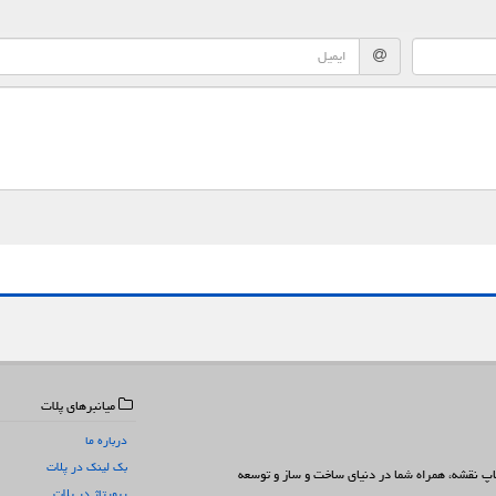
میانبرهای پلات
درباره ما
بک لینک در پلات
 چاپ نقشه، همراه شما در دنیای ساخت و ساز و توسعه
رپورتاژ در پلات