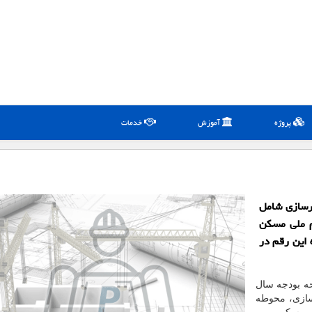
پروژه
آموزش
خدمات
هرسازی شامل
م ملی مسکن
تصاص یافته که این رقم در
ه نقل از ایسنا، در بند «ب» تبصره ۸ لایحه بودجه سال
 سازی، محوطه