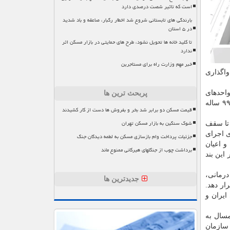
است که تاثیر شصت درصدی دارد
بارندگی های تابستانی شروع شد اخطار رگبار، صاعقه و باد شدید
در ۵ استان
تا کلید خانه ها تحویل نشود، طرح های حمایتی در بازار مسکن اثر
ندارد
خبر مهم وزارت راه برای مستاجرین
اگذاری
 مالکان اعیانی واحدهای
پربحث ترین ها
مسکن مهر، شرکت مادرتخصصی عمران شهرهای جدید و سازمان ملی زمین و مسکن مکلف به واگذاری قطعی زمین های اجارهای ۹۹ ساله
قیمت مسکن دو برابر شد بخر و بفروش ها دست از کار کشیدند
شوک سنگین به بازار مسکن تهران
تا سقف
ی اجرای
جزئیات پرداخت وام بازسازی مسکن به لطمه دیدگان جنگ
 اعیان
برداشت چوب از جنگلهای هیرکانی ممنوع ماند
این بند
درمانی،
جدیدترین ها
ار دهد.
ایران و
سال به
شهرهای جدید و سازمان