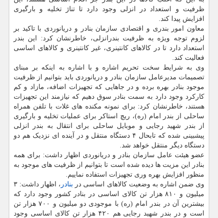
ظرفیت و استعداد در انزلی وجود دارد تا تناژ تخلیه و بارگیری
افزایش پیدا کند.
معاون امور بندری و اقتصادی سازمان بنادر و دریانوردی با تاکید بر
لزوم توجه ویژه به ظرفیت بندرانزلی، خاطرنشان کرد: این بندر
استعداد دارد تا در کالاهای کانتینری، غیر کانتینری و کالاهای اساسی
فعالیت کند.
وی به شرایط سخت تحریم اشاره و با اشاره به اینکه بر مبنای
تصمیمات مدیرعامل سازمان بنادر و دریانوردی باید بتوانیم از ظرفیت
موجود بنادر بهره برده و در جاهایی که تجهیزات اضافه، مازاد و کم
کارکرد وجود دارد به سمت بنادر سوق دهیم که نیازمند این تجهیزات
هستند، خاطرنشان کرد: برای نمونه مکنده های غلات با تلفن همراه
ساحلی از بندر امام (ره)، ریچ استاکر برای عملیات تخلیه و بارگیری
از بندر شهید رجایی و موبایل ساحلی برای انتقال به بندر انزلی
پیشبینی شده که تابحال ۴ دستگاه منتقل و در آینده ای نزدیک هم دو
دستگاه دیگر منتقل خواهد شد.
عضو هیئت عامل سازمان بنادر و دریانوردی اظهار داشت: برای همه
بنادر این مزیت ها دیده شده است تا بتوانیم از ظرفیت های موجود به
منظور افزایش بهره وری تجهیزات استفاده نماییم.
وی ضمن اشاره به وضعیت کالاهای اساسی در
بنادر
، اظهار داشت: ۳
میلیون و ۸۱۰ هزار تن کالای اساسی در بنادر کشور وجود دارد که
بیشترین آن در بندر امام (ره) با موجودی دو میلیون و ۷۰۰ هزار تن
است و در بندر شهید رجایی هم ۴۲۰ هزار تن کالای اساسی وجود