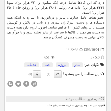
دارد که این کالاها شامل ذرت (یک میلیون و ۷۲۰ هزار تن)، سویا
(۴۴۴ هزار تن)، دانه های روغنی (۳۸۰ هزار تن) و روغن خام (۴۵۰
هزار تن) است.
عضو هیئت عامل سازمان بنادر و دریانوردی با اشاره به اینکه همه
دستگاه ها و دست اندرکاران بندری و دریایی در تلاش و کوشش
هستند تا نیازهای کشور را فراهم نمایند، افزود: لزوم دارد همه دست
به دست هم دهند تا کالاها با سرعت از بنادر تخلیه شود و با فرآوری،
کالای نهایی به دست مصرف کنندگان برسد.
1399/10/01
18:22:56
651
5
/
5.0
تگهای خبر:
بنادر
,
پروژه
,
جت
,
خدمات
این مطلب را می پسندید؟
(0)
(1)
تازه ترین مطالب مرتبط
جزئیات پرداخت وام بازسازی مسکن به لطمه دیدگان جنگ