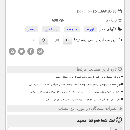
1399/10/18
00:02:09
698
5
/
0.0
تگهای خبر:
تورم
,
جامعه
,
دستمزد
,
سفر
این مطلب را می پسندید؟
(0)
(0)
تازه ترین مطالب مرتبط
فروش بلیت پروازهای اربعین هما فقط از راه وبگاه رسمی
نرخ بلیت اتوبوس اربعین ۴۰ درصد تعدیل شد ۵۶۰۰ ناوگان آماده خدمت رسانی
رگبار بارندگی های موسمی در ۲ استان رکورد گرما در ۴ استان شکسته می شود
فقر و فرسودگی مسکن، عوامل پنهان مصرف بالای انرژی در ایران
نظرات بینندگان در مورد این مطلب
لطفا شما هم
نظر دهید