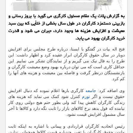
به گزارش پلات یک مقام مسئول کارگری می گوید با بروز رسانی و
بازبینی دستمزد کارگران در طول سال بخشی از خلأیی که بین سبد
معیشت و افزایش هزینه ها وجود دارد، جبران می شود و قدرت
خرید کارگران بهبود می یابد.
فتح اله بیات در گفتگو با ایسنا، درباره طرح مجلس برای افزایش
دوبار در سال حقوق کارگران ابراز عقیده کرد و اظهار داشت: این
طرح را به فال نیک می گیریم و از نمایندگان تشکر می نماییم. این
حداقل کاری است که می توان درباره بهبود وضع معیشت کارگران و
بازنشستگان درنظر گرفت و فاصله بین معیشت و هزینه های آنها را
کم کرد.
وی اضافه کرد:
جامعه
کارگری بارها اعلام نموده که دنبال افزایش
حقوق نیست و اگر
تورم
کنترل شود کمک می نماید که هزینه های
زندگی کارگران کاهش پیدا کند ولی بطور حتم هیچ دولتی روی کار
نیامده که قول بدهد نرخ کالاهای بازار را ثابت نگه دارد و کالاها تا آخر
سال مشمول افزایش قیمت نشود.
رئیس اتحادیه کارگران قراردادی و پیمانی با اشاره به اینکه ثابت
ماندن حقوق کارگران با تغییر چندباره قیمت کالاها همخوانی ندارد،