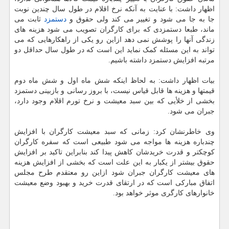
اظهار داشت: با عنایت به آنکه نرخ اقلام در طول سال چندین نوبت
جا به جا می شود و تغییر می کند ولی حقوق و
دستمزد
ثابت می
ماند، طبعا دستمزدی که برای کارگران تصویب می شود هزینه های
زندگی آنها را پوشش نمی دهد ازاین رو یکی از راهکارهایی که می
تواند به این مسئله کمک نماید این است که در طول سال حداقل دو
مرتبه افزایش دستمزد داشته باشیم.
بیات اظهار داشت: به لحاظ اینکه شش ماه اول و شش ماه دوم
قیمتها و هزینه ها قابل قیاس نیست، با بروز رسانی و بازبینی دستمزد
بخشی از خلأیی که بین سبد معیشت و نرخ تورم اقلام وجود دارد،
جبران می شود.
وی خاطرنشان کرد: زمانی که سبد معیشت کارگران با افزایش
چندباره هزینه ها مواجه می شود طبیعی است که سفره کارگران
کوچکتر و قدرت خریدشان کاهش پیدا کند بنابراین تاکید بر افزایش
حقوق بیشتر از یکبار به این علت است که بخشی از افزایش هزینه
های معیشت کارگران جبران شود ازاین رو معتقدم طرح مجلس
اتفاق مبارکی است که در ارتقای قدرت خرید و بهبود وضع معیشت
خانوارهای کارگری موثر خواهد بود.