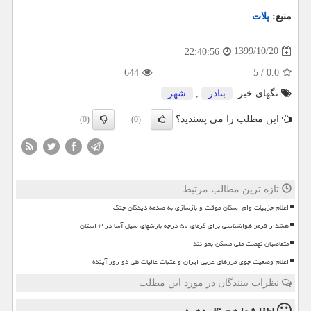
منبع:
پلات
1399/10/20
22:40:56
644
5
/
0.0
تگهای خبر:
بنادر
,
شهر
این مطلب را می پسندید؟
(0)
(0)
تازه ترین مطالب مرتبط
اعلام جزییات وام اسکان موقت و بازسازی به صدمه دیدگان جنگ
هشدار قرمز هواشناسی برای گرمای ۵۰ درجه بارشهای سیل آسا در ۳ استان
متقاضیان نهضت ملی مسکن بخوانند
اعلام وضعیت جوی مرزهای غربی ایران و عتبات عالیات طی دو روز آینده
نظرات بینندگان در مورد این مطلب