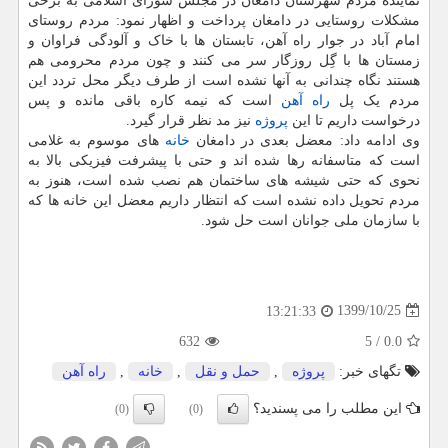
نماینده مردم شهرستان دامغان در مجلس شورای اسلامی به برخی
مشکلات روستایی در دامغان پرداخت و اظهار نمود: مردم روستای
امام آباد در جوار راه آهن، تابستان ها با خاک و آلودگی فراوان و
زمستان ها با گِل روزگار سر می کنند و چون مردم محرومی هم
هستند نگاه چندانی به آنها نشده است از طرف دیگر محل تردد این
مردم یک پل
راه آهن
است که نیمه کاره باقی مانده و پس
درخواست داریم تا این
پروژه
نیز مد نظر قرار گیرد.
وی ادامه داد: معضل بعدی در دامغان
خانه
های موسوم به غلامی
است که متاسفانه رها شده اند و حتی با پیشرفت فیزیکی بالا به
نحوی که حتی شیشه های ساختمان هم نصب شده است، هنوز به
مردم تحویل داده نشده است که انتظار داریم معضل این خانه ها که
با سازمان ملی جوانان است حل شود.
1399/10/25
13:21:33
632
5
/
0.0
تگهای خبر:
پروژه
,
حمل و نقل
,
خانه
,
راه آهن
این مطلب را می پسندید؟
(0)
(0)