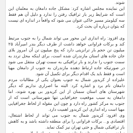
شوند.
این نماینده مجلس اشاره کرد: مشکل جاده دامغان به معلمان این
است که شرایط زیر بار ترافیک رفتن را ندارد و دلیل آن هم فقط
سه کیلومتر مسیر خاکی عنوان می شود که واقعاً در اندازه ای نیست
که بتوان درباره آن بحث کرد.
وی افزود: راه اندازی این محور می تواند شمال را به جنوب مرتبط
کند و برکات فراوانی خواهد داشت از طرف دیگر بندر امیرآباد ۲۵
میلیون تن حجم بار ترانزیتی دارد که پنج میلیون تن آن امروز بلای
جان جاده های استان مازندران شده است، برای اینکه محل تردد به
سمت جنوب را ندارند و بار ترافیکی به سمت تهران منتقل می شود
در صورتیکه جاده ارتباط دهنده مازندران به جنوب از دامغان مهیا
است و فقط باید یک اقدام دیگر برای تکمیل آن شود.
علیزاده از کریدور شمال به جنوب بعنوان یکی از مطالبات مردم
دامغان نام برد و اشاره کرد: البته ما اصراری نداریم که دیگر
شهرستان های استان سمنان از این کریدور بی بهره شوند، اما
دامغان به سبب موقعیت جغرافیایی تنها شهرستانی است که از
جنوب به مرکز کشور راه دارد و چون این مقوله از لحاظ جغرافیایی
مهیا است راه اندازی این کریدور اهمیت دارد.
وی افزود: کریدور شمال به جنوب می تواند از لحاظ اشتغال،
اقتصادی و... برکات فراوانی را برای منطقه داشته باشد و به کاهش
بار ترافیکی شمال و حتی تهران نیز کمک نماید.