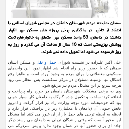
سمنان نماینده مردم شهرستان دامغان در مجلس شورای اسلامی با
انتقاد از تاخیر در واگذاری برخی پروژه های مسکن مهر اظهار
داشت: در دامغان، 53 واحد مسکن مهر متعلق به خانوارهای تحت
پوشش بهزیستی است که 13 سال از ساخت آن می گذرد و روز به
روز فرسوده می شود اما تحویل داده نمی شوند.
علی اکبر علیزاده در نشست شورای
حمل و نقل
و مسکن استان
سمنان که با حضور وزیر راه انجام شد اظهار نمود: این واحدهای
مسکونی معضلاتی را برای مردم به وجود آورده است و ظاهرا رفع
اشکال تنها بوسیله مسئولان در مرکز ممکنست پس انتظار می رود
هرچه سریع تر این مشکل مردم نیز مرتفع شود.
وی به برخی مشکلات شهرستان دامغان در حوزه راه پرداخت و
اضافه کرد: ساخت و تکمیل جاده گلوگاه به دامغان کار بسیار خوبی
بود که خوشبختانه مورد توجه وزارت راه نیز قرار گرفت و امروز
بخش جنوبی آن (دامغان تا معلمان) زیر بار ترافیکی قرار دارد و
لحظه به لحظه تریلی های حمل بار از آن عبور می کنند اما مشکل
این محور آنست که وقتی رانندگان تریلی به دامغان می رسند دیگر
جاده ای برای حضور آنها در شمال وجود ندارد و پس سردرگم می