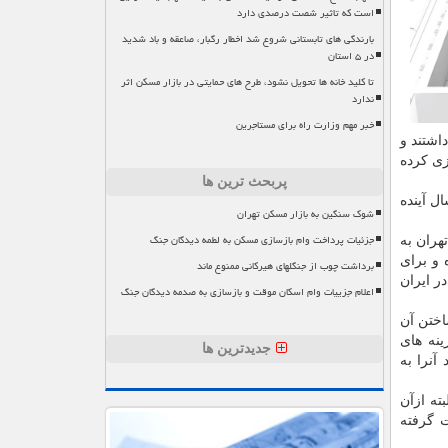
است که تاثیر شصت درصدی دارد
بارندگی های تابستانی شروع شد اخطار رگبار، صاعقه و باد شدید
در ۵ استان
تا کلید خانه ها تحویل نشود، طرح های حمایتی در بازار مسکن اثر
ندارد
خبر مهم وزارت راه برای مستاجرین
اشتند و
زی کرده
پربحث ترین ها
ل آینده
شوک سنگین به بازار مسکن تهران
جزئیات پرداخت وام بازسازی مسکن به لطمه دیدگان جنگ
هران به
 و برای
برداشت چوب از جنگلهای هیرکانی ممنوع ماند
ر ایران
اعلام جزییات وام اسکان موقت و بازسازی به صدمه دیدگان جنگ
نی برای ساختن آن
ینه های
جدیدترین ها
آنرا به
رو ریخت که البته ازآن
ت گرفته