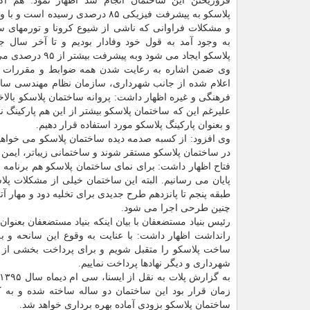
فروریختن این ساختمان انجام شد اظهار نمود: هم اک
پلاسکو به پیشرفت فیزیکی ۸۵ درصدی رسیده اس
و مشکلات فراوانی که ناشی از شیوع کرونا و تورمهای س
به وجود آمد به قول خود وفادار بودیم و تا آخر سال ج
پلاسکو ایجاد می شود وبه پیشرفت بیشتر از ۹۵ درصدی می رسیم.
وی ضمن اشاره به رعایت شدن همه ضوابط و مقررات 
اعلام شده از جانب شهرداری، سازمان نظام مهندسی ساخ
فرهنگی و غیره اظهار داشت: پروانه ساختمان پلاسکو بالا
علیرغم این که ساختمان پلاسکو بیشتر از این هم پارکینگ 
و بعنوان پارکینگ پلاسکو مورد استفاده قرار دهیم.
وی افزود: از کسبه صدمه دیده ساختمان پلاسکو می خواهیم 
در ساختمان پلاسکو مستقر شوند و ساختمانی زیباتر، ایمن ت
فتاح اظهار داشت: برای نمای ساختمان پلاسکو هم برنامه ر
پایان می رسانیم. البته این ساختمان خیلی از مشکلات پل
طبقه پنجم تا پانزدهم طرح جدیدی برای تخلیه دود و مهار آ
چنین طرحی اجرا می شود.
رانداشت اظهار داشت: با عنایت به وقوع این سانحه و به
ساخت پلاسکو را متقبل شویم و برای پرداخت بخشی از هزینه
شهرداری و دیگر نهادها پرداخت نماییم.
زمان قرار بود این ساختمان دو ساله ساخته شده و به ک
ساختمان پلاسکو بزودی آماده بهره برداری خواهد شد.