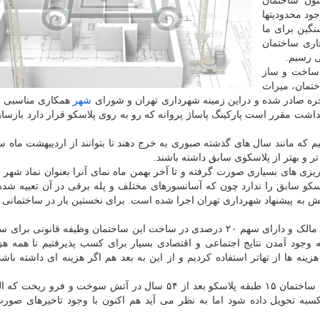
نون ساختمان
ت و با وجود محدودیتها
نگین برای ما
اری ساختمان
ساخت و ساز
تمان، میراث
خره صادر شده و دراین زمینه شهرداری تهران و شورای
شهر
همکاری مناسبی د
نداشت مقرر است پارکینگ پاساژ پروانه که رو به روی پلاسکو قرار دارد بازسا
که مانند سال های گذشته صبوری به خرج دهند تا بتوانند از اردیبهشت ماه سا
ر و بهتر از پلاسکوی سابق داشته باشند.
یزی های بسیاری صورت گرفته و تا آخر بهمن ماه نمای آنرا بعنوان نماد شهر ت
اسکو سابق را ندارد چون که آسانسورهای مختلف و پله برقی در آن تعبیه شده
تش به پیشنهاد شهرداری تهران اجرا شده است. برای نخستین بار در ساختمانی د
رئیس بنیاد مستضعفان با بیان اینکه بنیاد مستضعفان بعنوان مالک و دارای سهم ۲۰ درصدی در ساخت این ساختمان وظیفه قانو
 وجود آمدن نتایج اجتماعی و اقتصادی بسیار برای کسب پذیرفتیم تا همه هز
 ها از تهاتر استفاده کردیم و از این به بعد هم اگر هزینه ای داشته باشد 
به گزارش پلات به نقل از ایسنا، سی ام دیماه سال ۱۳۹۵ ساختمان ۱۵ طبقه پلاسکو بعد از ۵۴ سال در آتش سوخت و ف
سبه تحویل داده شود اما به نظر می آید هم اکنون با وجود تاخیرهای صور