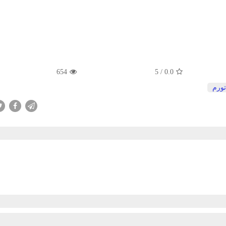
654
5
/
0.0
تورم