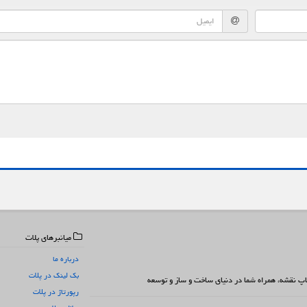
میانبرهای پلات
درباره ما
بک لینک در پلات
 چاپ نقشه، همراه شما در دنیای ساخت و ساز و توسعه
رپورتاژ در پلات