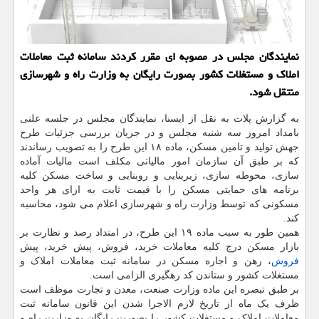
نمایندگان مجلس در مصوبه ای مقرر کردند سامانه ثبت معاملات
املاک و مستغلات کشور بصورت رایگان به وزارت راه و شهرسازی
منتقل شود.
به گزارش پلات به نقل از ایسنا، نمایندگان مجلس در جلسه علنی
بامداد امروز سه شنبه مجلس و در جریان بررسی جزئیات طرح
جهش تولید و تامین مسکن، ماده ۱۸ این طرح را به تصویب رساندند
که بر طبق آن سازمان امور مالیاتی مکلف است مالیات آماده
سازی، محوطه سازی، زیربنایی و روبنایی و ساخت مسکن کلیه
برنامه های حمایتی مسکن را با قیمت ثابت به ازای هر واحد
مسکونی که توسط وزارت راه و شهرسازی اعلام می شود، محاسبه
کند.
همین طور به سبب ماده ۱۹ این طرح، در امتداد رصد و نظارت بر
بازار مسکن درج کلیه معاملات خرید، فروش، پیش خرید، پیش
فروش
، رهن و اجاره مسکن در سامانه ثبت معاملات املاک و
مستغلات کشور و ستاندن کد رهگیری الزامی است.
بر طبق تبصره این ماده وزارت صنعت، معدن و تجارت موظف است
ظرف یک ماه از تاریخ لازم الاجرا شدن این قانون سامانه ثبت
معاملات املاک و مستغلات کشور را بصورت رایگان به وزارت راه و