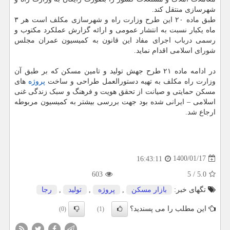
شهرسازی منتقل کند.
طبق ماده ۲۰ این طرح وزارت راه و شهرسازی مکلف است هر ۳
ماه یکبار نسبت به انتشار عمومی و ارائه گزارش عملکرد مکتوب و
رسمی درباب اجرای مفاد این قانون به کمیسیون عمران مجلس
شورای اسلامی اقدام نماید.
در ادامه ماده ۲۱ طرح جهش تولید و تامین مسکن که بر طبق آن
وزارت راه مکلف به تهیه دستورالعمل طراحی و ساخت
پروژه
های
مسکن حمایتی و صیانت از تحقق هویت و فرهنگ و سبک زندگی غنی
اسلامی – ایرانی شده بود جهت بررسی بیشتر به کمیسیون مربوطه
ارجاع شد.
1400/01/17
16:43:11
603
5
/
5.0
تگهای خبر:
بازار مسكن
,
پروژه
,
تولید
,
رجا
این مطلب را می پسندید؟
(0)
(1)