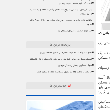
است که تاثیر شصت درصدی دارد
بارندگی های تابستانی شروع شد اخطار رگبار، صاعقه و باد شدید
در ۵ استان
تا کلید خانه ها تحویل نشود، طرح های حمایتی در بازار مسکن اثر
ندارد
خبر مهم وزارت راه برای مستاجرین
ولتی که
ن حتی یک
پربحث ترین ها
تفاوت شوکه کننده قیمت اجاره در مناطق مختلف تهران
الانه یک
ید مسکن
قیمت مسکن دو برابر شد بخر و بفروش ها دست از کار کشیدند
شوک سنگین به بازار مسکن تهران
زمینهای
جزئیات پرداخت وام بازسازی مسکن به لطمه دیدگان جنگ
ل آینده
 خویش را به ساخت مسکن
جدیدترین ها
ضی بایر
 گیرد؛
 مسکونی
تگاهای