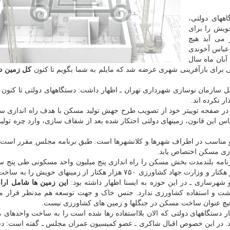
ههای دولتی،
خویش را برای
 می آید هیچ
عباس آخوندی
ـ وزیر سابق راه و شهرسازی ـ در جلسه تودیع خود در ۱۹ آبان ماه سال
کل زمین د
ری ـ مدیرعامل سازمان نوسازی شهرداری تهران ـ اظهار داشت: دستگاههای دولتی تا کنو
 نکرده اند.
س شورای اسلامی در صفحه توییتر خود از تصویب طرح جهش تولید مسکن با هدف راه اندازی س
س این قانون، زمینهای دولتی احتکار شده بعد از شفاف سازی، وارد چره تول
 و مناسب در اطراف شهرها و کلانشهرها است. طبق برنامه مجلس مقرر است 
ازی مسکن اختصاص یابد.
امه بلندمدت بخش مسکن را راه اندازی پنج میلیون واحد مسکونی طی پنج سا
اعلام نمود و خبر داد: سازمان منابع طبیعی حدود ۲۵۰ هزار هکتار و وزارت جهاد کشاورزی ۷۵۰ هزار هکتار از زمینهای
شهرسازی ـ در این حوزه به ایسنا اظهار داشته بود:
این زمین ها شامل ارا
کشت و استفاده کشاورزی ندارد. جنس خاک و جهت توسعه هم مدنظر قرار می
 هیچ عنوان ساخت مسکن در جنگلها و زمین های کشاورزی نیست.
ار دستگاههای دولتی که الان بلااستفاده رها شده است را به ساخت واحدهای
. در این خصوص اقبال شاکری ـ عضو کمیسیون عمران مجلس ـ گفته است: دس