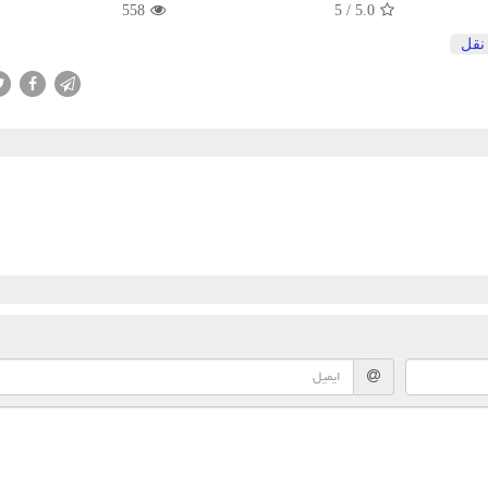
558
5
/
5.0
نقل