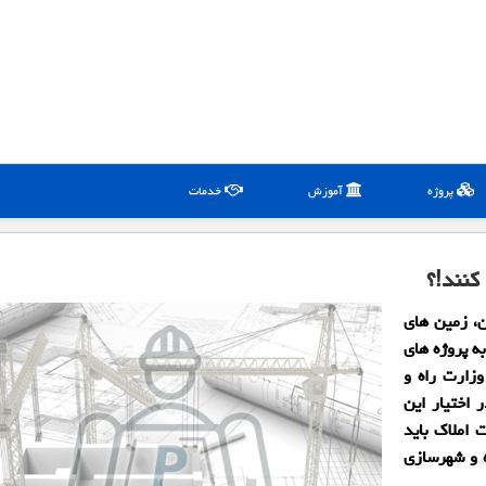
پروژه
آموزش
خدمات
كنند!؟
ن، زمین های
به پروژه های
زارت راه و
اختیار این
 املاک باید
ه و شهرسازی