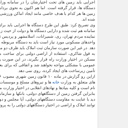
اجرایی باید زمین های تحت اختیارشان را در سامانه وزار
دستگاه ها، قرار گرفته است. اما هم اکنون به نحوی بردا
زمین ها هر کدام با هدف خاصی مانند ایجاد اماکن ورزشی، ف
شده اند.
وی تصریح کرد: طبق این طرح دستگاه ها اجرایی باید برای 
سامانه هم ثبت شده و دارایی دستگاه ها و دولت از حیث
نماینده مردم تهران، ری، شمیرانات، اسلامشهر و پردیس
واحدهای مسکونی مورد نیاز است باید به دستگاه مربوطه 
دهد. در غیر این صورت سازمان ثبت املاک باید ظرف دو م
به قول شاکری، استفاده از اراضی دولتی برای ساخت 
مسکن در اختیار وزارت راه قرار بگیرند، در این صورت
عمومی با مشکلی مواجه نخواهند شد و اتفاقی که برای ب
تأمین زیرساخت های ایجاد کرده، روی نمی دهد.
های متعلق به وزارت
خانه
ها و نیروهای مسلح و موسسات د
نام است و کلیه بنیادها و نهادهای انقلابی در اختیار وزا
بنابراین گرفتن زمین از دستگاههای دولتی، بانکها و سازما
دید با عنایت به مقاومت دستگاههای دولتی، آیا مجلس و د
توانند املاک و اراضی در اختیار دستگاههای دولتی را به پرو