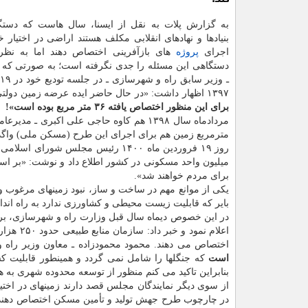
به گزارش پلات به نقل از ایسنا، سال هاست که دستگا
بنیادها و نهادهای انقلابی مکلف هستند اراضی در اختیار 
اجرای
پروژه
های بازآفرینی اختصاص دهند اما به نظر
دستگاهی این مسئله را جدی نگرفته است؛ به صورتی که 
۱۳۹۷ اظهار داشت: «در حال حاضر ایده عرضه زمین دولتی برای بازآفرینی شهری عرضه شد که مایلم به شما بگویم تا کنون
برای این منظور اختصاص یافته ۳۶ متر مربع بوده است»!
مردادماه سال ۱۳۹۸ هم کاوه حاجی علی اکب
مترمربع زمین هم برای اجرای این طرح (مسکن ملی) واگذار
روز ۱۹ فروردین ماه ۱۴۰۰ رئیس مجل
میلیون واحد مسکونی در کشور اطلاع داد و نوشت: «بر اسا
برای مردم خواهند شد».
یکی از موانع مهم در ساخت و ساز، نبود زمینهای مرغوب
بایر که قابلیت زیست محیطی و کشاورزی ندارد به راه اند
در این خصوص دیماه سال قبل وزارت راه و شهرسازی، برن
اختصاص می دهند. محمود محمودزاده ـ معاون وزیر راه و 
است
که جنگلها را شامل نمی گردد و همینطور قابلیت 
بنابراین تاکید می کنم منظور از توسعه محدوده شهری به
از سوی دیگر نمایندگان مجلس قصد دارند زمینهای در اختی
در چارچوب طرح جهش تولید و تأمین مسکن اختصاص دهند