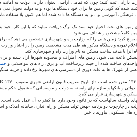
ت دارایی ثبت کنند؛ چون که تمامی اراضی بعنوان دارایی دولت به امانت در
شت شده که گویی زمین ها برای خود دستگاه ها بوده و به دولت تحویل نمی ده
رهنگی، آموزشی و... و. به دستگاه ها داده شده اما هم اکنون بلااستفاده ماند
زمین های تحت اختیار خود سند تک برگ دریافت نمایند که با این کار، خود به
 زمین کاملا مشخص و شفاف می شود.
 تصریح کرد: زمین هایی را که وزارت راه و شهرسازی تشخیص می دهد که بر
اعلام نموده و دستگاه مذکور هم طی مدت مشخصی زمین را در اختیار وزارت ر
اه آنرا با هدف ساخت مسکن به نام وزارت راه و شهرسازی کند.
مسکن باعث می شود، زمین های اطراف و محدوده شهرها آزاد شده و برا
 واحدهای ساخته شده از حیث زیرساخت آب و برق، راه های مواصلاتی و
حمل
عضی از شهرک ها به علت دوری از دسترسی های شهرها رخ داده و هزینه سنگی
ازاین رو گزارش در ماده ۱۰ قان
ولتی و بانکها و سازمانهای وابسته به دولت و موسساتی که شمول حکم مست
رت مسکن و شهرسازی قرار می گیرد.
نهای وابسته سالهاست که در قانون وجود دارد اما کمتر به آن عمل شده است. ح
ولت در چارچوب دو برنامه جهش تولید مسکن و راه اندازی سامانه املاک و ا
ژه های مسکونی بیاورند یا خیر.