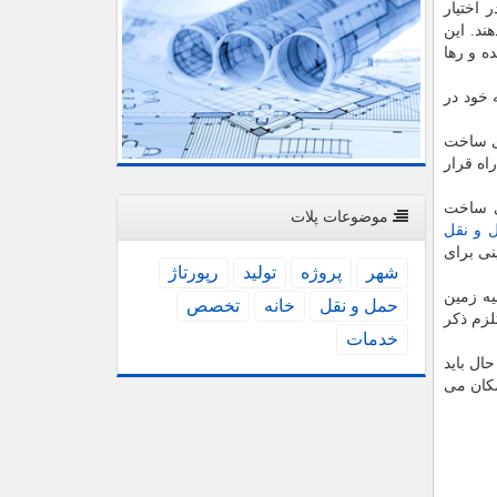
 اختیار
ند. این
ه و رها
 خود در
ای ساخت
اه قرار
ی ساخت
موضوعات پلات
 و نقل
نی برای
شهر
پروژه
تولید
رپورتاژ
ون زمین شهری مصوب ۱۳۶۶ مقرر شده است «از تاریخ تصویب قانون اراضی شهری مصوب ۱۳۶۰ کلیه زمین
حمل و نقل
خانه
تخصص
لزم ذکر
خدمات
ال باید
سکان می