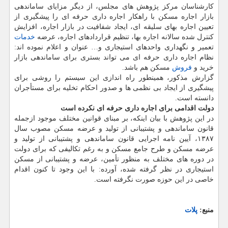
کارشناسان مرکز پژوهش های مجلس، از دیگر مزایای ساماندهی
بازار اجاره مسکن با راهکار اجاره داری حرفه ای را پیشگیری از
تعیین اجاره بهای سلیقه ای، ایجاد شفافیت در بازار اجاره، افزایش
کنترل شده سالانه اجاره بها، تنظیم قراردادهای اجاره، عرضه
خدمات
تعمیر و نگهداری واحدهای استیجاری و… عنوان و اعلام نموده اند:
نظام اجاره داری حرفه ای می تواند بستری برای ساماندهی بازار
خرید و
فروش
مسکن هم باشد.
گزارش مذکور، همینطور راه اندازی این سیستم را روشی برای
پیشگیری از ایجاد بی نظمی ها و صدور احکام تخلیه برای مستأجران
دانسته است.
دولت اقدامی برای اجاره داری حرفه ای نکرده است
در این پژوهش با بیان اینکه، بر مبنای قوانین مختلف موجود ازجمله
قانون ساماندهی و پشتیبانی از تولید و عرضه مسکن مصوب سال
۱۳۸۷، آیین نامه اجرایی قانون ساماندهی و پشتیبانی از تولید و
عرضه مسکن و طرح جامع مسکن و به رغم تکالیفی که برای دولت
در دوره های مختلف به منظور تأمین، عرضه و پشتیبانی از مسکن
استیجاری در نظر گرفته شده، آورده: با این وجود تا کنون اقدام
خاصی در این حوزه صورت نگرفته است.
منبع:
پلات