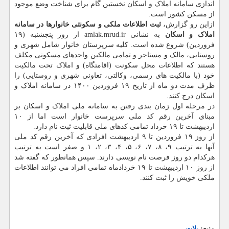
اندازی سامانه املاک و اسکان نخستین گام برای شناخت وضع موجود
از مسکن کشور است.
ازاین رو گزارش،
ثبت اطلاعات ملکی و سکونتی خانوارها در سامانه
املاک و اسکان
به نشانی amlak.mrud.ir از روز پنجشنبه (۱۹
فروردین) شروع شده است. کلیه سرپرستان خانوار شامل شهری و
روستایی، مالک و مستاجر و تمامی مالکین واحدهای مسکونی مکلف
هستند که اطلاعات محل سکونت (اقامتگاه) و املاک تحت مالکیت
خود (با مالکیت های رسمی، وکالتی، تعاونی شهری و روستایی) را
ظرف مدت دو ماه از تاریخ ۱۹ فروردین ۱۴۰۰ در سامانه املاک و
اسکان درج کنند.
در مرحله اول زمان بندی رفتن به سامانه ملی املاک و اسکان بر
مبنای آخرین رقم کد ملی سرپرست خانوار است اما از ۱۰
اردیبهشت تا ۱۹ خرداد تمامی کدهای ملی قابلیت ثبت نام دارد.
از روز ۱۹ فروردین تا ۹ اردیبهشت افرادی که آخرین رقم کد ملی
آنها به ترتیب ۹، ۸، ۷، ۶، ۵، ۴، ۳، ۲، ۱ و صفر است به ترتیب
هرکدام دو روز فرصت نام نویسی دارند. سپس همانطور که گفته شد
از روز ۱۰ اردیبهشت تا ۱۹ خردادماه تمامی افراد می توانند اطلاعات
ملکی خویش را ثبت کنند.
منبع:
پلات