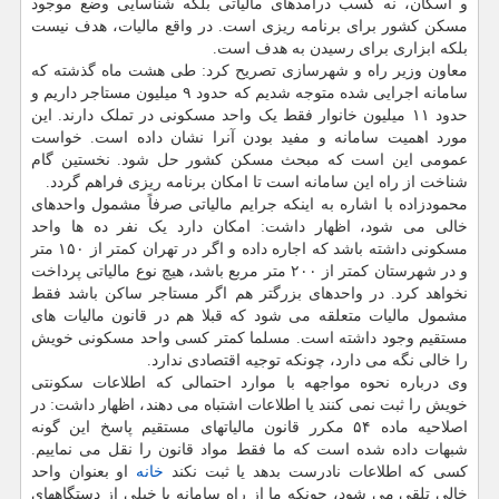
و اسکان، نه کسب درآمدهای مالیاتی بلکه شناسایی وضع موجود
مسکن کشور برای برنامه ریزی است. در واقع مالیات، هدف نیست
بلکه ابزاری برای رسیدن به هدف است.
معاون وزیر راه و شهرسازی تصریح کرد: طی هشت ماه گذشته که
سامانه اجرایی شده متوجه شدیم که حدود ۹ میلیون مستاجر داریم و
حدود ۱۱ میلیون خانوار فقط یک واحد مسکونی در تملک دارند. این
مورد اهمیت سامانه و مفید بودن آنرا نشان داده است. خواست
عمومی این است که مبحث مسکن کشور حل شود. نخستین گام
شناخت از راه این سامانه است تا امکان برنامه ریزی فراهم گردد.
محمودزاده با اشاره به اینکه جرایم مالیاتی صرفاً مشمول واحدهای
خالی می شود، اظهار داشت: امکان دارد یک نفر ده ها واحد
مسکونی داشته باشد که اجاره داده و اگر در تهران کمتر از ۱۵۰ متر
و در شهرستان کمتر از ۲۰۰ متر مربع باشد، هیچ نوع مالیاتی پرداخت
نخواهد کرد. در واحدهای بزرگتر هم اگر مستاجر ساکن باشد فقط
مشمول مالیات متعلقه می شود که قبلا هم در قانون مالیات های
مستقیم وجود داشته است. مسلما کمتر کسی واحد مسکونی خویش
را خالی نگه می دارد، چونکه توجیه اقتصادی ندارد.
وی درباره نحوه مواجهه با موارد احتمالی که اطلاعات سکونتی
خویش را ثبت نمی کنند یا اطلاعات اشتباه می دهند، اظهار داشت: در
اصلاحیه ماده ۵۴ مکرر قانون مالیاتهای مستقیم پاسخ این گونه
شبهات داده شده است که ما فقط مواد قانون را نقل می نماییم.
کسی که اطلاعات نادرست بدهد یا ثبت نکند
خانه
او بعنوان واحد
خالی تلقی می شود، چونکه ما از راه سامانه با خیلی از دستگاههای