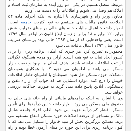
مرتبط، متصل هستیم. در یکی - دو روز آینده به سازمان ثبت اسناد و
املاک هم وصل می شویم و اطلاعات را به دست می آوریم.
معاون وزیر راه و شهرسازی با اشاره به اینکه اجرای ماده ۵۴
اصلاحیه قانون مالیات های مستقیم به نفع اکثریت
جامعه
است،
اظهار داشت: اعمال مالیات خانه های خالی بر مبنای ضرایب شش
برابر، ۱۲ برابر و ۱۸ برابر از زمان ابلاغ قانون در اواخر سال ۱۳۹۹
است. یعنی واحدهایی که از سال ۱۳۹۴ خالی بوده بر مبنای ضرایب
قانون سال ۱۳۹۴ اعمال مالیات می شود.
محمودزاده تصریح کرد: هر چیزی که امکان برنامه ریزی را برای
کشور ایجاد نماید به نفع همه است. ازاین رو مردم هیچگونه نگرانی
از ثبت اطلاعات نداشته باشند. هدف اصلی ما بهبود وضعیت بازار
مسکن می باشد و اطمینان می دهیم که با همکاری هموطنان
مشکلات حوزه مسکن حل شود. هموطنان با اطمینان خاطر اطلاعات
خویش را درج کنند. موارد استثنایی هم که جواب آن از راه تلفن و
پاسخگویی آنلاین پاسخ داده نمی گردد به صورت جداگانه بررسی
خواهد شد.
وی با اشاره به اینکه درآمدهای مالیاتی از راه خانه های خالی به
صندوق ملی مسکن می رود، اظهار داشت: این درآمدها برای تأمین
مسکن اقشار کم درآمد هزینه می شود. اغلب افراد جامعه شامل
مالک و مستاجر از عرضه اطلاعات حوزه مسکن انتفاع مستقیم می
برند. مسکن بزرگترین بخش از سبد خانوار را تشکیل می دهد که تا
کنون برنامه ریزی برای این حوزه بر مبنای آزمون خطا بوده و راه