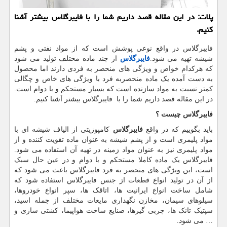
پلات: در این مقاله قصد داریم شما را با فایبرگلاس بیشتر آشنا
كنیم.
فایبرگلاس در واقع نوعی پوشش است که از مواد نفتی و پشم
شیشه تهیه می شود.
فایبرگلاس
از چند ماده مختلف تولید می شود
که هرکدام خواص و ویژگی های منحصر به فردی دارند اما محصول
به دست آمده یک ماده منحصربه فرد با ویژگی های خاص و چگالی
کمتر نسبت به مواد سازنده است که بسیار مستحکم و با دوام است.
در این مقاله قصد داریم شما را با فایبرگلاس بیشتر آشنا کنیم.
فایبرگلاس چیست ؟
باید بگوییم که در واقع
فایبرگلاس
کامپوزیتی از الیاف شیشه ای با
مواد پلیمری است و از پشم شیشه به عنوان ماده تقویت کننده و از
مواد پلیمری نیز به عنوان مواد زمینه در تهیه آن استفاده می شود.
فایبرگلاس یک ماده کاملا مستحکم و با دوام و در عین حال سبک
است، این ویژگی های منحصر به فرد فایبرگلاس باعث می شود که
از آن در تولید انواع قطعات از جنس فایبرگلاس استفاده شود که
شامل ساخت انواع ایرانیت ها، اتاقک ها، سپر انواع خودروها،
سیلوهای سیمان، مخازن نگهداری مایعات مختلف از جمله اسید،
سپتیک تانک ها، چربی گیرها، صنایع ساخت هواپیما، کشتی سازی و
… می شود.