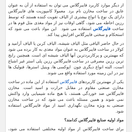
از دیگر موارد کاربرد فایبرگلاس می توان به استفاده از آن به عنوان
عایق در ساخت مخازن نام برد. معمولا کامپوزیت های فایبرگلاس
دارای یک نوع یا انواع بیشتری از الیاف تقویت کننده هستند که توسط
رزین احاطه می شود، گاهی اوقات نیز از مواد مغذی مثل فوم ها در
ساخت
فایبرگلاس
استفاده می شود. این مواد باعث می شود که
استحکام و سختی فایبرگلاس افزایش پیدا کند.
در حال حاضر الیافی مثل الیاف شیشه، الیاف کربن یا الیاف آرامید و
کولار در ساخت فایبرگلاس به عنوان مواد مغذی به کار برده می شود
که مهمترین و پرکاربردترین آنها الیاف شیشه ای است. همچنین رایج
ترین رزین مصرفی در ساخت فایبرگلاس رزین پلی استر غیر اشباع
است، البته انواع دیگری چون اپوکسی ها، وینیل استرها، فنولیک ها
نیز در این زمینه مورد استفاده واقع می شوند.
یکی از مهمترین کاربردهای
فایبرگلاس
استفاده از این ماده در ساخت
مخازن صنعتی مقاوم در مقابل حرارت و اسید است. مخازن
فایبرگلاس ضد خوردگی هستند، با هیچ ماده شیمیایی وارد واکنش
نمی شوند و همین مسئله باعث می شود که در ساخت مخازن
صنعتی به ویژه مخازن نگهداری اسید از مواد فایبرگلاس استفاده
شود.
مواد اولیه صنایع فایبرگلاس کدامند؟
برای ساخت فایبرگلاس از مواد اولیه مختلفی استفاده می شود،