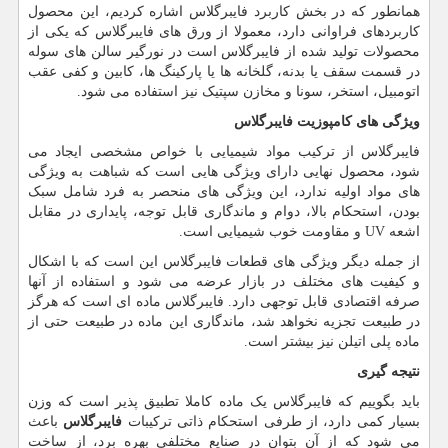
همانطور که در بخش کاربرد فایبرگلاس اشاره کردیم، این محصول
کاربردهای فراوانی دارد، معمولا از ورق های فایبرگلاس که یکی از
محصولات تولید شده از فایبرگلاس است در نورگیر سالن های سوله
در قسمت سقف یا بدنه، گلخانه ها یا پارکینگ ها، کابین و کفی عقب
اتومبیل، استخر، سونا و مخازن سپتیک نیز استفاده می شود.
ویژگی های کامپوزیت فایبرگلاس
فایبرگلاس از ترکیب مواد شیمیایی با خواص مشخصی ایجاد می
شود، محصول نهایی دارای ویژگی هایی است که شباهت به ویژگی
های مواد اولیه ندارد، این ویژگی های منحصر به فرد شامل سبک
بودن، استحکام بالا، دوام و ماندگاری قابل توجه، پایداری در مقابل
اشعه
UV
و مقاومت خوب شیمیایی است.
از جمله دیگر ویژگی های قطعات فایبرگلاس این است که با اشکال
و کیفیت های مختلف در بازار عرضه می شود و استفاده از آنها
صرفه اقتصادی قابل توجهی دارد. فایبرگلاس ماده ای است که هرگز
در طبیعت تجزیه نخواهد شد، ماندگاری این ماده در طبیعت حتی از
ماده پلی اتیلن نیز بیشتر است.
نتیجه گیری
باید بگوییم که فایبرگلاس یک ماده کاملا تطبیق پذیر است که وزن
بسیار کمی دارد، از طرفی استحکام ذاتی ترکیبات
فایبرگلاس
باعث
می شود که از آن بتوان در صنایع مختلفی بهره برد، از ساخت