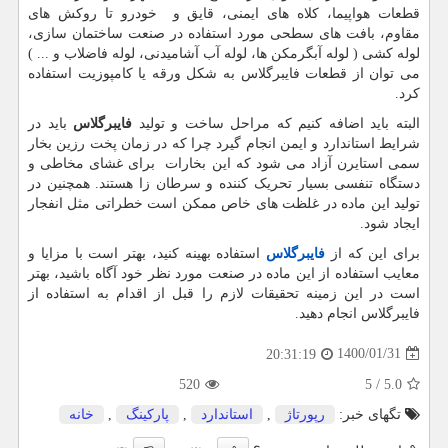
قطعات هواپیما، کلاه های ایمنی، قایق و خودرو تا روکش های
مقاوم، بافت های سطحی مورد استفاده در صنعت ساختمان سازی،
لوله کشی ( لوله آبگرمکن ها، لوله آب آشامیدنی، لوله فاضلاب و ... )
می توان از قطعات فایبرگلاس به شکل ورقه یا کامپوزیت استفاده
کرد.
البته باید اضافه کنیم که مراحل ساخت و تولید
فایبرگلاس
باید در
شرایط استاندارد و ایمن انجام گیرد چرا که در زمان پخت رزین بخار
سمی استایرن آزاد می شود که این بخارات برای غشای مخاطی و
دستگاه تنفسی بسیار تحریک کننده و سرطان زا هستند. همچنین در
تولید این ماده در غلظت های خاص ممکن است خطراتی مثل انفجار
ایجاد شود.
برای این که از
فایبرگلاس
استفاده بهینه کنید، بهتر است با مزایا و
معایب استفاده از این ماده در صنعت مورد نظر خود آگاه باشید، بهتر
است در این زمینه تحقیقات لازم را قبل از اقدام به استفاده از
فایبرگلاس انجام دهید.
1400/01/31
20:31:19
520
5
/
5.0
تگهای خبر:
رپورتاژ
,
استاندارد
,
پاركینگ
,
خانه