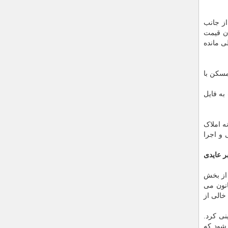
از جانب
ان قیمت
ی مانده
مسکن با
به فایل
ه املاک
 و اجرا
ر عایدی
 از بخش
انون می
خالی از
نی کرد.
 شود که