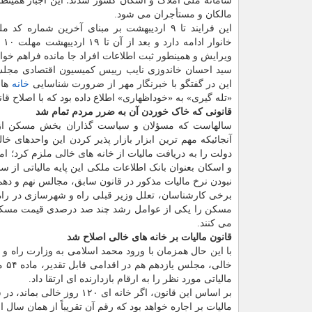
سامانه ملی املاک و اسکان کشور شدند؛ این اجبار همینط
مالکان و مستأجران می شود.
این فرایند تا ۹ اردیبهشت بر مبنای آخرین شماره 
خانو
ویرایش و همینطور ثبت اطلاعات افراد جا مانده فراهم خوا
سید احسان خاندوزی نایب رییس کمیسیون اقتصادی مجل
این در گفتگو با خبرنگار مهر از ضرورت شناسایی
خانه
های
«تله گیری» به «خوداظهاری» اطلاع داده بود که با اصلاح قان
قانونی که خاک خوردن آن به ضرر مردم تمام شد
سالهاست که مسؤلان و سیاست گذاران بخش مسکن از وجو
دولت را به دریافت مالیات از خانه های خالی ملزم کرد؛ ا
نبودن نرخ مالیات مذکور در قانون سابق، مجالس نهم و دهم 
برخی کارشناسان، تعلل وزیر قبلی راه و شهرسازی در راه 
می کنند.
قانون مالیات بر خانه های خالی اصلاح شد
با این حال همزمان با ورود محمد اسلامی به وزارت راه و
خال
مالیاتی مورد نظر را به ارقام بازدارنده ای ارتقا داد.
مالیات بر اجاره خواهد بود که رقم آن تقریباً از همان سال ا