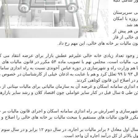
ور شامل کلیه
کد ملی سرپرستان
ار ادامه دارد و بعد از آن تا ۱۹ اردیبهشت مهلت ۱۰ روزه با امکان
هد شد.
س هم پیش از
 خالی از فاز
ون مالیات بر خانه های خالی، این مهم رخ داد.
د تعداد زیادی خانه خالی علیرغم عطش بازار برای عرضه انتقاد می کرد
آنجائیکه مهم ترین ابزار بازار پذیر کردن این واحدهای خالی، مالیات است، مجلس نهم با تصویب ماده ۵۴ مکرر
ما هم وزارت راه و شهرسازی در دوره عباس آخوندی نسبت به راه اندازی سامان
و اسکان بعنوان بانک اطلاعات ملکی این پایه مالیاتی از سال ۹۳ تا ۹۹ تعلل کرد و هم با عنایت به اذعان خیلی از کارشناسان در 
در اصلاح این قانون کوتاهی کردند.
اندازی سامانه اسکان و عرضه آن به سازمان مالیاتی برای مالیات سِتانی از 
مسکن را یکی از عوامل رشد چند صد درصدی قیمت مسکن طی ۵ سال قبل در کنار سایر عواملی چون اقتصاد کلان و رشد سایر با
 شهرسازی و اصرارش بر راه اندازی سامانه اسکان و اجرای قانون مالیات بر خ
ی، مجلس یازدهم هم در اقدامی قابل تقدیر، ماده ۵۴ مکرر قانون مالیات های مستقیم با مبحث مالیات بر خانه های خالی را اصل
ول بالاتر از کل درآمد اجاره آن واحد است.