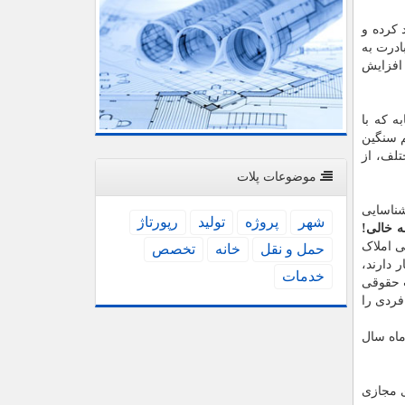
انتقاد کرده و
ادرت به
افزایش
 که با
یم سنگین
تلف، از
موضوعات پلات
 از شناسایی
شهر
پروژه
تولید
رپورتاژ
ی املاک
حمل و نقل
خانه
تخصص
ر اختیار دارند،
خدمات
شتر از یک واحد مسکونی در اختیار دارند و نام ۱۵۰۰ شخصیت حقوقی
فردی را
ماه سال
ی مجازی