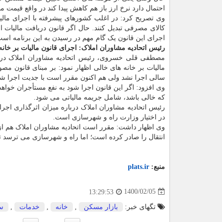
احتمال دارد نرخ ارز باز هم کاهش پیدا کند در واقع قیمت
وی تصریح کرد: در اغلب کشورهای پیشرفته با اجرای مالیا
کالای مصرفی تبدیل کنند. حال اگر قانون دریافت مالیات 
اجرای این قانون یک گام مهم در رسیدن به این برنامه اس
رئیس اتحادیه مشاوران املاک: اجرای قانون مالیات بر خا
مصطفی قلی خسروی، رئیس اتحادیه مشاوران املاک در گفت
مالیات بر خانه های خالی اظهار نمود: بر مبنای قانون 
سالی اجرا نشد ولی هم اکنون مقرر است با جدیت اجرا شو
وی افزود: اگر این قانون اجرا شود به نفع مستأجران خواهد 
که خالی باشد، شامل جریمه مالیاتی می شود.
رئیس اتحادیه مشاوران املاک درباره میزان اثرگذاری اجرا
در اختیار وزارت راه و شهرسازی است.
وی اظهار داشت: مقرر است اتحادیه مشاوران املاک هم ا
انتقال را صادر کرده است؛ اما راه و شهرسازی می ترسد تا سم
منبع:
plats.ir
1400/02/05
13:29:53
تگهای خبر:
بازار مسكن
,
خانه
,
خدمات
,
س