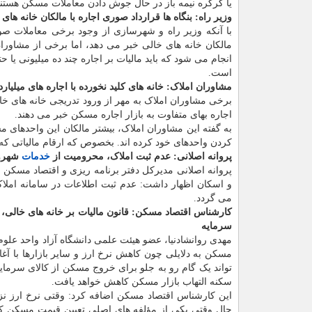
یا کرکره نیمه باز در حال جوش دادن معاملات مسکن هستند
وزیر راه: بنگاه ها قرارداد صوری اجاره با مالکان خانه های
با آنکه وزیر راه و شهرسازی از وجود برخی معاملات صو
مالکان خانه های خالی خبر می دهد، اما برخی از مشاوران
انجام می شود که باید مالیات بر اجاره چند ده میلیونی یا 
است.
مشاوران املاک: خانه های کلید نخورده با اجاره های میلیا
برخی مشاوران املاک به مهر از ورود تدریجی خانه های خال
اجاره بهای متفاوت به بازار اجاره مسکن خبر می دهند.
به گفته این مشاوران املاک، بیشتر مالکان این واحدهای م
کردن واحدهای خود کرده اند. بخصوص که ارقام مالیاتی که
پروانه اصلانی: عدم ثبت املاک، محرومیت از
خدمات
شهرون
پروانه اصلانی مدیرکل دفتر برنامه ریزی و اقتصاد مسکن 
و اسکان اظهار داشت: عدم ثبت اطلاعات در سامانه املا
می گردد.
کارشناس اقتصاد مسکن: قانون مالیات بر خانه های خالی، 
سرمایه
مهدی روانشادنیا، عضو هیئت علمی دانشگاه آزاد واحد علوم 
مسکن به دلایلی چون کاهش نرخ ارز و سایر بازارها با آغ
تواند یک گام رو به جلو برای خروج مسکن از کالای سرمایه 
سکنه التهاب بازار مسکن کاهش خواهد یافت.
این کارشناس اقتصاد مسکن اضافه کرد: وقتی نرخ ارز ن
حال وقتی یکی از مؤلفه های اصلی تعیین قیمت مسکن که 