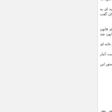
ه ای به
وان گفت
ی قانون
نون چند
خانه ای
ت: آمار
تور این