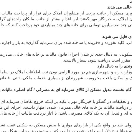
!
 خالی می بندند
ری مسکن از جانب برخی از مشاوران املاک برای فرار از پرداخت مالیات 
 املاک به خبرنگار مهر گفتند: این اقدام بیشتر از جانب مالکان واحدهای گر
حتی چند صد میلیون تومانی برای خانه های چند میلیاردی خود پرداخت کنند که خال
ردی فایل می شوند
ی، کلید نخورده و «خریده یا ساخته شده برای سرمایه گذاری» به بازار اجاره 
سکونی، به دنبال جدی تر شدن اجرای قانون مالیات بر خانه های خالی، مبادرت 
 مقرر است دریافت شود، بسیار بالاست.
دی را به دنبال دارد
وزارت راه و شهرسازی هم در مورد الزامی بودن ثبت اطلاعات املاک در سامان
ک و اسکان باعث محرومیت شهروندان از بسیاری خدمات ملکی، ثبتی، قضائی
گام نخست تبدیل مسکن از کالای سرمایه ای به مصرفی / گام اصلی: مالیات ب
و تحقیقات در گفتگو با خبرنگار مهر با تکیه بر اینکه خروج تقاضای سرمایه ای
از دریافت مالیات بر خانه های خالی همزمان شده، اظهار داشت: اجرای این ق
ای و تبدیل آن به یک کالای مصرفی باشد؛ با آغاز دریافت مالیات از خانه های 
زولی شد در واقع یکی از بازارهای موازی با بخش مسکن به شکلی عقب نشی
همانا نرخ دلار است افت قیمت پیدا می کند و پیشبینی ها به این شکل می