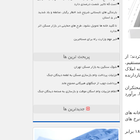
است که تاثیر شصت درصدی دارد
بارندگی های تابستانی شروع شد اخطار رگبار، صاعقه و باد شدید
در ۵ استان
تا کلید خانه ها تحویل نشود، طرح های حمایتی در بازار مسکن اثر
ندارد
خبر مهم وزارت راه برای مستاجرین
ند؛ از
پربحث ترین ها
 در قانون مالیات های مستقیم،
شوک سنگین به بازار مسکن تهران
ه املاک
جزئیات پرداخت وام بازسازی مسکن به لطمه دیدگان جنگ
خصوص بازدارنده
برداشت چوب از جنگلهای هیرکانی ممنوع ماند
محتکران
اعلام جزییات وام اسکان موقت و بازسازی به صدمه دیدگان جنگ
زارها، برآورد
جدیدترین ها
انه های
اح و نرخ های
بر اساس این قانون، اگر خانه ای ۱۲۰ روز خالی بماند، در سال اول معادل ۶ برابر مالیات بر اجاره، در سال دوم ۱۲ برابر و در سال سوم ۱۸ برابر