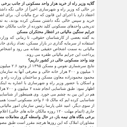
گلایه وزیر راه از خرید هزار واحد مسکونی از جانب برخ
اعتقاد دارد با اجرای این قانون که نرخ مالیات آن، برا
خرید و سپس خالی نگه داشتن مسکن کرده بودند، به تدری
تدریجی واحدهای مسکونی کلید نخورده از جانب مالکان حق
جرایم سنگین مالیاتی در انتظار محتکران مسکن
به گفته بعضی از کارشناسان حقوقی، تا زمانی که وزار
استفاده از سرمایه گذاری در بازار مسکن، تعداد زیادی خانه 
مالیاتی به سمت اشخاص حقیقی نشانه می رود و اشخاص حق
پرداخت این جرایم مالیاتی طفره می روند.
چند واحد مسکونی خالی در کشور داریم؟
نتایج سرشم
۱ میلیون و ۳۰۰ هزار خانه خالی و معرفی آنها به سازمان امور مالیاتی اطلاع داده است.
محمود محمودزاده معاون مسکن و ساختمان وزارت راه و شه
هم در این بین به چشم می خورد. وی همینطور از شناسایی
شناسایی کرده ایم که مالک ۶۰۵ واحد مسکونی است؛ همینطور یک شخص حقوقی ۲۳ هزار و ۸۰۰ واحد را در تملک دارد.
از سوی دیگر، امید علی پارسا رئیس سازمان امور مالیاتی ن
جاری (اتمام مهلت ۱۲۰ روزه مالکان خانه های خالی) اعلام نموده است.
برخی بنگاه های نیمه باز، در حال واسطه گری معاملات م
مشاوران املاک که این روزها هرچند مقرر است طبق مصوبه س