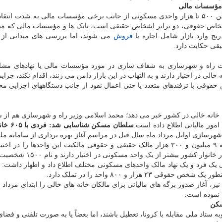
ی مؤسسات مالی
در حالی که وزیر راه و شهرسازی اخیراً از خالی نگه داشتن ۵۰۰ تا هزار واحدی مسکونی از جانب برخی مؤسسات مالی به شدت 
ی اشخاص حقوقی، دو برابر اشخاص حقیقی است، بانک ها و مؤسسات مالی که مب
ج وارد بازار شامل اجاره یا
فروش
می شوند، اما بررسی های میدانی از 
یقی حکایت دارد.
ت راه و شهرسازی به شفاف سازی در مورد مؤسسات مالی یا نهادهای مشابه
خالی در اختیار دارند و به التهاب در این بازار دامن می زنند، اقدام نکند، جرا
وقی با ترفندهای متعدد یا حتی اعمال نفوذ از جانب دستگاههای اجرایی مخ
اری نفوس و مسکن ۱۳۹۵ از وجود ۲.۶ میلیون خانه خالی در کشور خبر می دهد؛ محمد اسلامی وزیر راه و شهرسازی هم
سلطان مسکن شناسایی شد: فردی با ۶۰۵ خانه خالی!
رسازی اوایل مرداد ماه سال قبل در مراسم آغاز بهره برداری از سامانه مل
و اسکان با حضور وزیر راه و شهرسازی با اشاره به اینکه ۹ میلیون و ۳۰۰ هزار مالک حقیقی و حقوقی مالکیت این واحدها را د
اظهار نمود: طبق شناسایی انجام شده ۲ میلیون و ۷۰۰ هزار خانوار کشور بی
 یک فرد و یک نهاد مالک واحدهای مسکونی مختلف اطلاع داد و اظهار داشت: 
یز، آغاز صدور برگه های مالیاتی برای مالکان خانه های خالی را ابتدای مرداد 
سکن
تاد ملی مقابله با کرونا، تعطیل باشند، اما بعضاً یا به صورت تلفنی و فضا