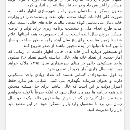
مسکن را افزایش داد و در حد نیاز سالیانه راه اندازی کرد.
معاون مسکن و ساختمان وزیر راه و شهرسازی اظهار داشت: به
صورت کلی اقدامات کوتاه مدت، میان مدت و بلندمدت را در وزارت
خانه دنبال می نماییم. کوتاه مدت، مالیات خانه های خالی است. میان
مدت طرح اقدام ملی و بلندمدت برنامه ریزی برای تولید و عرضه
مسکن در پنج سال آینده است. در این خصوص به همه استانها اعلام
شده تا زمین مناسب برای پنج سال آینده را به منظور ساخت و ساز
تأمین کنند تا دولتها در آینده مجبور نباشند از صفر شروع کنند.
او همینطور درباره آمار خانه های خالی اظهار داشت: تا زمانی که
آمار جدیدی از تعداد خانه های خالی نداشته باشیم تعداد ۲.۶ میلیون
واحد مسکونی خالی بر مبنای سرشماری سال ۱۳۹۵ ملاک خواهد
بود. البته سال جاری آمار جدید ارائه می شود.
به قول محمودزاده، کسانی هستند که تعداد زیادی واحد مسکونی
دارند و بعنوان سرمایه نگهداری می کنند. اشکالی هم ندارد فقط
اصرار دولت بر این است که خالی نباشد. برای حل مسئله مسکن
باید همه برنامه ها همزمان فعال شود نه اینکه صرفاً با تولید بخواهیم
مسئله را حل کنیم؛ چونکه در خوش بینانه ترین حالت یک تا دو سال
زمان می برد تا محصول وارد بازار مسکن شود. در این مقطع باید
بازار را مدیریت کنید.