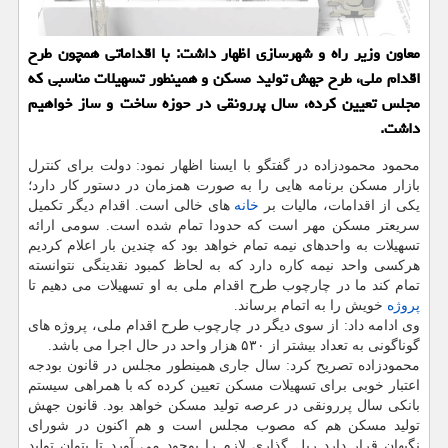
معاون وزیر راه و شهرسازی اظهار داشت: با اقداماتی همچون طرح
اقدام ملی، طرح جهش تولید مسکن و همینطور تسهیلات مناسبی که
مجلس تعیین کرده، سال پررونقی در حوزه ساخت و ساز خواهیم
داشت.
محمود محمودزاده در گفتگو با ایسنا اظهار نمود: دولت برای کنترل
بازار مسکن برنامه هایی را به صورت همزمان در دستور کار دارد؛
یکی از اقدامات، مالیات بر
خانه
های خالی است. اقدام دیگر تکمیل
سریعتر مسکن مهر است که حدودا تمام شده است. سومی ارائه
تسهیلات به واحدهای نیمه تمام خواهد بود که چندین بار اعلام کردیم
هرکسی واحد نیمه کاره دارد که به لحاظ کمبود نقدینگی نتوانسته
تمام کند ما در چارچوب طرح اقدام ملی به او تسهیلات می دهیم تا
پروژه
خویش را به اتمام برساند.
وی ادامه داد: از سوی دیگر در چارچوب طرح اقدام ملی، پروژه های
گوناگونی به تعداد بیشتر از ۵۳۰ هزار واحد در حال اجرا می باشد.
محمودزاده تصریح کرد: سال جاری همینطور مجلس در قانون بودجه
اعتبار خوبی برای تسهیلات مسکن تعیین کرده که با همراهی سیستم
بانکی سال پررونقی در عرصه تولید مسکن خواهد بود. قانون جهش
تولید مسکن هم که مصوب مجلس است و هم اکنون در شورای
نگبهان قرار دارد ریل گذاری لازم را بوجود می آورد تا بتوان تولید