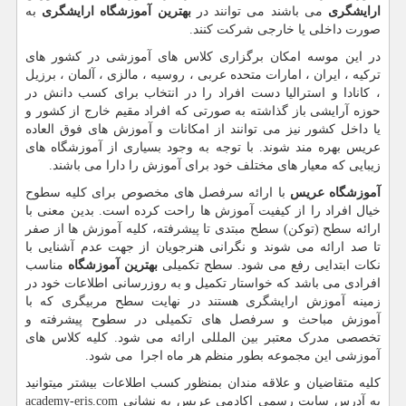
ارایشگری
می باشند می توانند در
بهترین آموزشگاه ارایشگری
به
صورت داخلی یا خارجی شرکت کنند.
در این موسه امکان برگزاری کلاس های آموزشی در کشور های
ترکیه ، ایران ، امارات متحده عربی ، روسیه ، مالزی ، آلمان ، برزیل
، کانادا و استرالیا دست افراد را در انتخاب برای کسب دانش در
حوزه آرایشی باز گذاشته به صورتی که افراد مقیم خارج از کشور و
یا داخل کشور نیز می توانند از امکانات و آموزش های فوق العاده
عریس بهره مند شوند. با توجه به وجود بسیاری از آموزشگاه های
زیبایی که معیار های مختلف خود برای آموزش را دارا می باشند.
آموزشگاه عریس
با ارائه سرفصل های مخصوص برای کلیه سطوح
خیال افراد را از کیفیت آموزش ها راحت کرده است. بدین معنی با
ارائه سطح (توکن) سطح مبتدی تا پیشرفته، کلیه آموزش ها از صفر
تا صد ارائه می شوند و نگرانی هنرجویان از جهت عدم آشنایی با
نکات ابتدایی رفع می شود. سطح تکمیلی
بهترین آموزشگاه
مناسب
افرادی می باشد که خواستار تکمیل و به روزرسانی اطلاعات خود در
زمینه آموزش ارایشگری هستند در نهایت سطح مربیگری که با
آموزش مباحث و سرفصل های تکمیلی در سطوح پیشرفته و
تخصصی مدرک معتبر بین المللی ارائه می شود. کلیه کلاس های
آموزشی این مجموعه بطور منظم هر ماه اجرا می شود.
کلیه متقاضیان و علاقه مندان بمنظور کسب اطلاعات بیشتر میتوانید
به آدرس سایت رسمی اکادمی عریس به نشانی
academy-eris.com