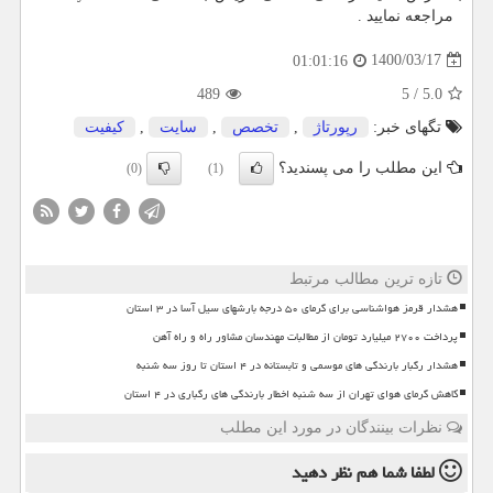
مراجعه نمایید .
1400/03/17
01:01:16
489
5
/
5.0
تگهای خبر:
رپورتاژ
,
تخصص
,
سایت
,
كیفیت
این مطلب را می پسندید؟
(0)
(1)
تازه ترین مطالب مرتبط
هشدار قرمز هواشناسی برای گرمای ۵۰ درجه بارشهای سیل آسا در ۳ استان
پرداخت ۲۷۰۰ میلیارد تومان از مطالبات مهندسان مشاور راه و راه آهن
هشدار رگبار بارندگی های موسمی و تابستانه در ۴ استان تا روز سه شنبه
کاهش گرمای هوای تهران از سه شنبه اخطار بارندگی های رگباری در ۴ استان
نظرات بینندگان در مورد این مطلب
لطفا شما هم
نظر دهید