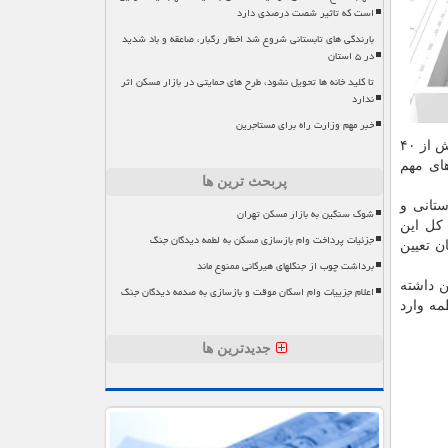
است که تاثیر شصت درصدی دارد
بارندگی های تابستانی شروع شد اخطار رگبار، صاعقه و باد شدید
در ۵ استان
تا کلید خانه ها تحویل نشود، طرح های حمایتی در بازار مسکن اثر
ندارد
خبر مهم وزارت راه برای مستاجرین
این بازار در این قانون دیده شده و وزارت راه و شهرسازی باید در چهارچوب این قانون برای ساماندهی بازار مسکن گام بردارد. امروز بیش از ۴۰
های مهم
پربحث ترین ها
ستانی و
شوک سنگین به بازار مسکن تهران
 کل این
جزئیات پرداخت وام بازسازی مسکن به لطمه دیدگان جنگ
ن تعیین
برداشت چوب از جنگلهای هیرکانی ممنوع ماند
ن داشته
اعلام جزییات وام اسکان موقت و بازسازی به صدمه دیدگان جنگ
مه وارد
جدیدترین ها