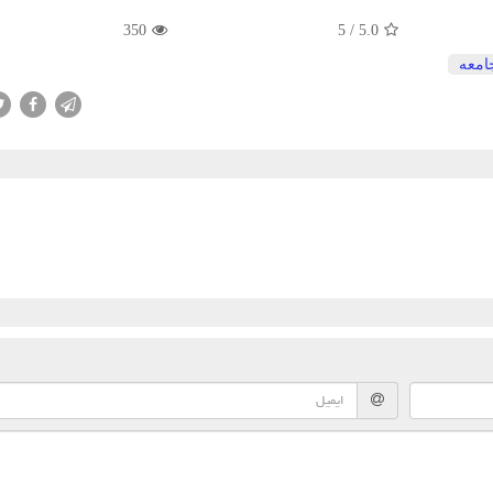
350
5
/
5.0
امعه