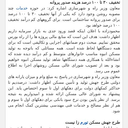
تخفیف ۳۰ تا ۱۰۰ درصد هزینه صدور پروانه
معاون وزیر راه و شهرسازی اشاره کرد: در حوزه
خدمات
چند
مصوبه روشن وجود دارد که یکی از آنها تخفیف ۳۰ تا ۱۰۰ درصد
برای صدور پروانه ساختمانی است. برای گروههای کم درآمد تخفیف
۱۰۰ درصد خواهد بود.
محمودزاده با اعلان اینکه قصد ورود جدی به بازار سرمایه داریم
اظهار داشت: هدف این است که منابع مالی پروژه ها را از راه بورس
محقق نماییم. مبحث دوم ضمانتهای اجرایی و تکالیفی است که برای
همه دستگاهها لحاظ شده است. همه مسائلی که باتوجه به تولید
مسکن انبوه مناسب خانوارهای متوسط و کم درآمد دیده شده که
انشاءالله با همکاری همه دستگاهها شاهد تولید مسکن انبوه خواهیم
بود و بعد از تصویب شورای عالی مسکن روشهای اجرا به اطلاع
عموم می رسد.
معاون وزیر راه و شهرسازی در پاسخ به مبلغ وام و میزان یارانه های
دولتی طرح جهش تولید و تأمین مسکن اظهار داشت: درصددیم تا
حداکثر کمکهای دولت برای دهکهای اول تا سوم اختصاص یابد. این
پیشنهاد به شورای عالی مسکن ارائه شده و امیدواریم به نتیجه
برسد. از نظر پایین بودن نرخ سود بانکی برای دهکهای اول تا سوم و
هم از نظر مصالح و خدمات فنی مهندسی بیشترین کمک انجام می
شود.
طرح جهش مسکن
تورم
زا نیست