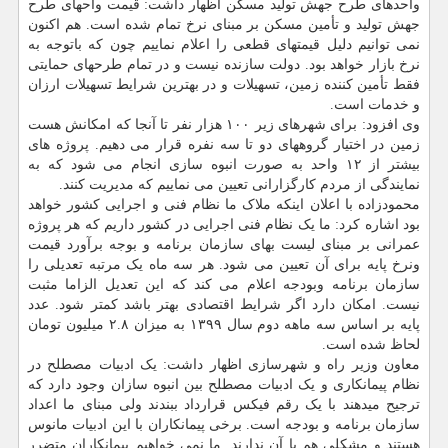
واحدهای طرح جهش تولید مسکن اظهار داشت: قیمت واحهای طرح
جهش تولید و تأمین مسکن بر مبنای نرخ تمام شده است. هم اکنون
نمی توانیم دلیل قیمتهای قطعی را اعلام نماییم چون که باتوجه به
نرخ بازار خواهد بود. دولت سازنده نیست و در تمام طرحهای حمایتی
فقط تأمین کننده زمین، تسهیلات و در بهترین شرایط تسهیلات ارزان
و خدمات است.
وی افزود: برای شهرهای زیر ۱۰۰ هزار نفر تا آنجا که امکانش هست
زمین در اختیار گروههای دو تا سه نفره قرار می دهیم. پروژه های
بیشتر از ۱۲ واحد به صورت انبوه سازی انجام می شود که به
نمایندگی از مردم کارگزارانی تعیین می نماییم که مدیریت کنند.
محمودزاده با اعلان اینکه ملاک ما نظام فنی و اجرایی کشور خواهد
بود اشاره کرد: ما یک نظام فنی اجرایی در کشور داریم که هر پروژه
عمرانی بر مبنای لیست بهای سازمان برنامه و بوجه برآورد قیمت
ونرخ پایه برای آن تعیین می شود. هر سه ماه یک مرتبه تعدیلی را
سازمان برنامه وبودجه اعلام می کند که این تعدیل الزاما مثبت
نیست. امکان دارد اگر شرایط اقتصادی بهتر باشد کمتر شود. عدد
پایه بر اساس سه ماهه دوم سال ۱۳۹۹ به میزان ۲.۸ میلیون تومان
لحاظ شده است.
معاون وزیر راه و شهرسازی اظهار داشت: یک ادبیات مصطلح در
نظام پیمانکاری و یک ادبیات مصطلح بین انبوه سازان وجود دارد که
ترجیح میدهند با یک رقم فیکس قرارداد ببندند ولی مبنای ما اعداد
سازمان برنامه و بودجه است. برخی پیمانکاران با این ادبیات مانوس
هستند و مشکلی هم با آن ندارند. ما نمی خواهیم پیمانکاران متضرر