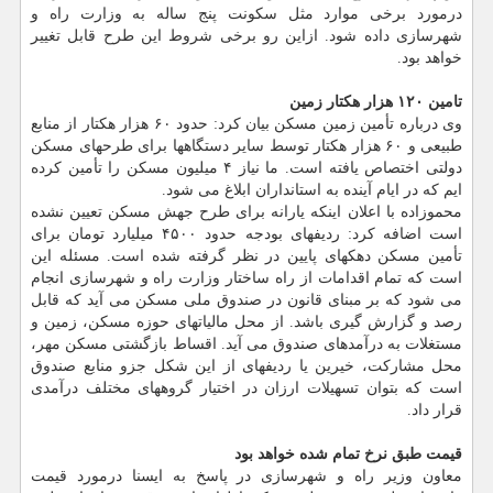
درمورد برخی موارد مثل سکونت پنج ساله به وزارت راه و
شهرسازی داده شود. ازاین رو برخی شروط این طرح قابل تغییر
خواهد بود.
تامین ۱۲۰ هزار هکتار زمین
وی درباره تأمین زمین مسکن بیان کرد: حدود ۶۰ هزار هکتار از منابع
طبیعی و ۶۰ هزار هکتار توسط سایر دستگاهها برای طرحهای مسکن
دولتی اختصاص یافته است. ما نیاز ۴ میلیون مسکن را تأمین کرده
ایم که در ایام آینده به استانداران ابلاغ می شود.
محموزاده با اعلان اینکه یارانه برای طرح جهش مسکن تعیین نشده
است اضافه کرد: ردیفهای بودجه حدود ۴۵۰۰ میلیارد تومان برای
تأمین مسکن دهکهای پایین در نظر گرفته شده است. مسئله این
است که تمام اقدامات از راه ساختار وزارت راه و شهرسازی انجام
می شود که بر مبنای قانون در صندوق ملی مسکن می آید که قابل
رصد و گزارش گیری باشد. از محل مالیاتهای حوزه مسکن، زمین و
مستغلات به درآمدهای صندوق می آید. اقساط بازگشتی مسکن مهر،
محل مشارکت، خیرین یا ردیفهای از این شکل جزو منابع صندوق
است که بتوان تسهیلات ارزان در اختیار گروههای مختلف درآمدی
قرار داد.
قیمت طبق نرخ تمام شده خواهد بود
معاون وزیر راه و شهرسازی در پاسخ به ایسنا درمورد قیمت