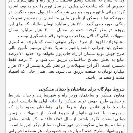
وی با اشاره به صحبت رستم قاسمی ـ وزیر راه و شهرسازی ـ در
خصوص این که ساخت یک میلیون در سال تورم زا نخواهد بود، اشاره
کرد: زمانی با تورم روبه رو می شوید که خلق پول صورت بگیرد. در
صورتیکه تولید مسکن از تأمین مالی متقاضیان و منبعدوم تسهیلات
بانکی صورت می گیرد. ۳۶۰ هزار میلیارد تومان سالیانه که برای این
پروژه در نظر گرفته شده در مقابل ۲۰۰۰ هزار میلیارد تومان
تسهیلات بانکی که الان پرداخت می شود رقم چشمگیری نیست.
محمودزاده افزود: از طرف دیگر طبیعی است که باتوجه به کسری
مسکن باید جبرانی داشته باشیم تا به یک تعادل برسیم. تأمین مالی
طرح جهش تولید مسکن از راه چاپ پول نخواهد بود. حدود ۷۰ درصد
منابع به بخش مصالح ساختمانی تزریق می شود و ۳۰ درصد فقط
دستمزد است. اگر این تسهیلات را در نظر بگیرید بیشتر از ۲۳۰ هزار
میلیارد تومان به صنعت تزریق می شود، یعنی همان جایی که اقتصاد
مثبت و مفید می باشد.
شروط چهارگانه برای متقاضیان واحدهای مسکونی
معاون مسکن و ساختمان وزیر راه و شهرسازی، واجدان شرایط
واحدهای طرح جهش تولید مسکن را
خانه
اولی ها دانست اظهار
داشت: طبق قانون چهار شرط برای متقاضیان وجود دارد که
سرپرست یا اعضای خانوار از شروع انقلاب از تسهیلات و زمین
دولتی استفاده نکرده باشند. از سال ۱۳۸۴ فاقد مسکن باشند. متاهل
و سابقه پنج سال سکونت در شهر محل تقاضا از دیگر شروط است.
این پیشنهاد مطرح شده که باتوجه به خصوصیات هر منطقه اختیاراتی