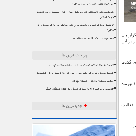
است که تاثیر شصت درصدی دارد
بارندگی های تابستانی شروع شد اخطار رگبار، صاعقه و باد شدید
در ۵ استان
تا کلید خانه ها تحویل نشود، طرح های حمایتی در بازار مسکن اثر
ندارد
وداع و تشییع رهبر شهید، مراسم ادای احترام با حضور مقامات کشور در روز ۱۲ تیرماه ۱۴۰۵ برگزار می
خبر مهم وزارت راه برای مستاجرین
 در این
پربحث ترین ها
اهد بود و فقط پروازهای گشت
تفاوت شوکه کننده قیمت اجاره در مناطق مختلف تهران
قیمت مسکن دو برابر شد بخر و بفروش ها دست از کار کشیدند
شوک سنگین به بازار مسکن تهران
سازمان هواپیمایی کشوری همین طور اعلام نمود که محدودیت پروازهای هوانوردی عمومی در محدوده استان قم طی روزهای ۱۶ و ۱۷ تیرماه
جزئیات پرداخت وام بازسازی مسکن به لطمه دیدگان جنگ
ذیرش محدود مسافر فعالیت
جدیدترین ها