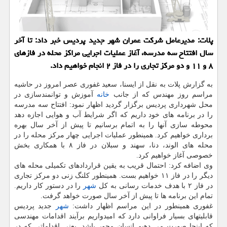
پلات: مدیرعامل شركت عمران شهر جدید پردیس خبر داد: تا آخر
سال افتتاح سه مدرسه، آغاز عملیات اجرایی مراكز محله در فازهای
۸ و ۱۱ و دو مركز تجاری را در فاز ۲ انجام خواهیم داد.
به گزارش پلات به نقل از ایسنا، سعید غفوری عصر امروز در حاشیه
مراسم روز مهندس كه از جانب
خانه
آموزش و توانمندسازی در
محل شهرداری پردیس برگزار گردید اظهار نمود: افتتاح سه مدرسه
را در برنامه های خود داریم كه اگر شرایط آب و هوایی اجازه دهد
محوطه سازی آنها را به اتمام برسانیم تا پیش از آخر سال بهره
برداری خواهیم كرد. همینطور عملیات اجرایی چهار مركز محله را در
محله های الوند، دنا، سهند و سبلان در فاز ۸ با همكاری بخش
خصوصی آغاز خواهیم كرد.
وی اضافه كرد: احتمال قریب به یقین قراردادهای تكمیلی محله های
دیگر را در فاز ۱۱ خواهیم بست. همینطور كلنگ زنی دو مركز تجاری
در فاز ۲ با هدف خدمات رسانی به كل
شهر
را در دستور كار داریم.
تمام این برنامه ها تا پیش از آخر سال صورت خواهد گرفت.
غفوری همینطور در این مراسم اظهار داشت:
شهر
جدید پردیس
قابلیتهای بسیار فراوانی دارد كه امیدواریم برآیند اقدامات مهندسی
كه اینجا صورت می دهیم انسان محور باشد. یعنی اقداماتی كه در