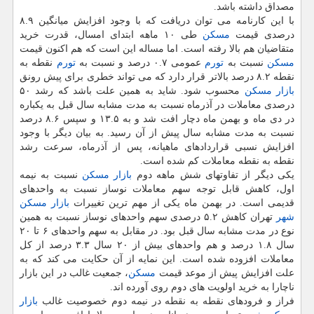
مصداق داشته باشد.
با این كارنامه می توان دریافت كه با وجود افزایش میانگین ۸.۹
درصدی قیمت
مسكن
طی ۱۰ ماهه ابتدای امسال، قدرت خرید
متقاضیان هم بالا رفته است. اما مساله این است كه هم اكنون قیمت
مسكن
نسبت به
تورم
عمومی ۰.۷ درصد و نسبت به
تورم
نقطه به
نقطه ۸.۲ درصد بالاتر قرار دارد كه می تواند خطری برای پیش رونق
بازار مسكن
محسوب شود. شاید به همین علت باشد كه رشد ۵۰
درصدی معاملات در آذرماه نسبت به مدت مشابه سال قبل به یكباره
در دی ماه و بهمن ماه دچار افت شد و به ۱۳.۵ و سپس ۸.۶ درصد
نسبت به مدت مشابه سال پیش از آن رسید. به بیان دیگر با وجود
افزایش نسبی قراردادهای ماهیانه، پس از آذرماه، سرعت رشد
نقطه به نقطه معاملات كم شده است.
یكی دیگر از تفاوتهای شش ماهه دوم
بازار مسكن
نسبت به نیمه
اول، كاهش قابل توجه سهم معاملات نوساز نسبت به واحدهای
قدیمی است. در بهمن ماه یكی از مهم ترین تغییرات
بازار مسكن
شهر
تهران كاهش ۵.۲ درصدی سهم واحدهای نوساز نسبت به همین
نوع در مدت مشابه سال قبل بود. در مقابل به سهم واحدهای ۶ تا ۲۰
سال ۱.۸ درصد و هم واحدهای بیش از ۲۰ سال ۳.۳ درصد از كل
معاملات افزوده شده است. این نمایه از آن حكایت می كند كه به
علت افزایش پیش از موعد قیمت
مسكن
، جمعیت غالب در این بازار
ناچارا به خرید اولویت های دوم روی آورده اند.
فراز و فرودهای نقطه به نقطه در نیمه دوم خصوصیت غالب
بازار