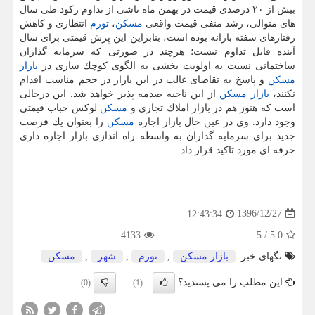
بیش از ۲۰ درصدی قیمت در بهمن ماه ناشی از تداوم ركود طی سال
های متوالی، رشد منفی قیمت واقعی
مسكن
،
تورم
انتظاری و كاهش
رفتارهای سفته بازانه بوده است، بنابراین این پرش قیمتی برای سال
آینده قابل تداوم نیست؛ هرچند در صورتی كه سرمایه گذاران
ساختمانی نسبت به اولویت بخشی به الگوی كوچك سازی در
بازار
مسكن
و پاسخ به تقاضای غالب در این بازار در حجم مناسب اقدام
نكنند،
بازار مسكن
از این ناحیه صدمه پذیر خواهد شد. این درحالی
است كه هنوز هم در بازار املاك تجاری و
مسكن
لوكس حباب قیمتی
وجود دارد. وی در عین حال بازار اجاره
مسكن
را بعنوان یك فرصت
جدید برای سرمایه گذاران به واسطه راه اندازی بازار اجاره داری
حرفه ای مورد تاكید قرار داد.
1396/12/27
12:43:34
4133
5
/
5.0
تگهای خبر:
بازار مسكن
,
تورم
,
شهر
,
مسكن
این مطلب را می پسندید؟
(0)
(1)