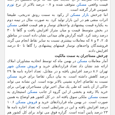
قیمت واقعی
مسكن
متوقف شده و ۰.۷ درصد بالاتر از نرخ
تورم
عمومی قرار گرفته است.
اما چرخش
بازار مسكن
از ركود به سمت رونق تدریجی، طبیعتا
اثرات منفی هم در این بازار تولید كرد. به صورت مثال در نیمه دوم
به یكباره قیمت پیشنهادی واحدهای نوساز و هم قیمت قطعی
مسكن
در بخش متوسط قیمت و میان متراژ افزایش یافت و گاها تا ۳۰
درصد رشد كرد. البته گزارش های میدانی نشان داده است در مناطق
۵، ۲، ۴ و ۸ كه معاملات بیشتری نسبت به سایر نقاط انجام می گردد
فروشندگان واحدهای نوساز قیمتهای پیشنهادی را گاها تا ۵۰ درصد
افزایش دادند.
چرخش مستاجران به سمت مالكیت
آمار معاملات
مسكن
در بهمن ماه كه توسط اتحادیه مشاوران املاك
ارائه شد نشان داد تعداد قراردادهای خرید و
فروش
مسكن
شهر
تهران ۸.۶ درصد افزایش یافته و در مقابل، تعداد اجاره نامه ها ۲۹
درصد كاهش داشته است. به بیان دیگر، تقاضا برای خرید
مسكن
نسبت به تقاضای اجاره نشینی بالاتر بوده است. این نشانه می تواند
حاكی از آن باشد كه طی یك سال اخیر توان مستاجران تهرانی برای
خرید بالا رفته و بخشی از این گروه از جانب
مسكن
استیجاری به
سمت
مسكن
ملكی سوق یافته اند. در كل كشور هم اوضاع به همین
صورت است. در بهمن ماه قراردادهای خرید و
فروش
مسكن
۱۰.۶
درصد افزایش یافته و این در شرایطی است كه تعداد اجاره نامه ها
۲۳ درصد پایین آمده است. گزاره فوق می تواند برای كل كشور هم