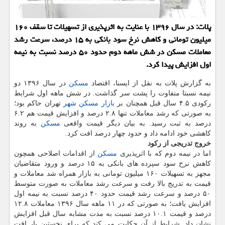
پلات: در سال ۱۳۹۶ با عنایت به اثرپذیری از تسهیلات تا سقف ۱۶۰
میلیون تومانی و كاهش نرخ سود بانكی به ۱۵ درصد، سرعت رشد
معاملات مسكن در شش ماهه دوم حدود ۵۰ درصد نسبت به نیمه
اول افزایش پیدا كرد.
به گزارش پلات به نقل از ایسنا، اقتصاد
مسكن
در سال ۱۳۹۶ دو
نیمه نسبتا متفاوت را پشت سر گذاشت. در شش ماهه اول شرایط
ركودی ۴.۵ سال قبل همچنان بر
بازار مسكن
شهر
تهران حاكم بود؛
به صورتی كه رشد معاملات تنها ۲.۸ درصد و افزایش قیمت هم ۶.۲
درصد به ثبت رسید. به بیان دیگر قیمت واقعی
مسكن
به روند
كاهشی خود ادامه داد و حدود چهار درصد افت كرد.
خروج تدریجی از ركود
اما در نیمه دوم كه با اثرپذیری
مسكن
از اقدامات اصلاحی همچون
كاهش نرخ سود سپرده های بانكی به ۱۵ درصد و ورود متقاضیان
مجهز به تسهیلات ۱۶۰ میلیون تومانی به بازار همراه شد معاملات و
قیمت به تدریج بالا رفت و سرعت رشد معاملات به صورت متوسط
۵۰ درصد و سرعت رشد قیمت حدود ۴۰ درصد نسبت به نیمه اول
افزایش یافت؛ به صورتی كه در ۱۱ ماهه سال ۱۳۹۶ معاملات ۱۲.۸
درصد و قیمت ۱۰.۱ درصد نسبت به مدت مشابه سال قبل افزایش
نشان داد. شرایط از آن حكایت می كند كه برای نخستین بار افت