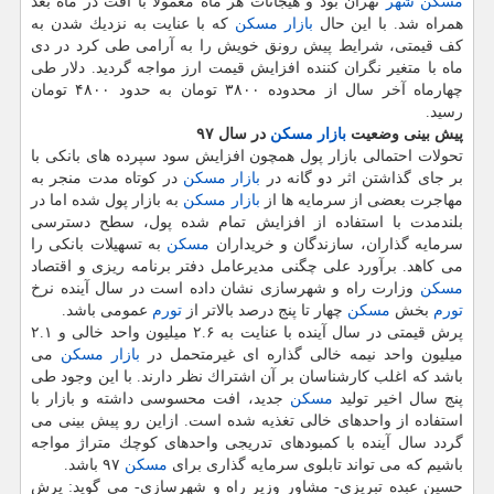
مسكن
شهر
تهران بود و هیجانات هر ماه معمولا با افت در ماه بعد
همراه شد. با این حال
بازار مسكن
كه با عنایت به نزدیك شدن به
كف قیمتی، شرایط پیش رونق خویش را به آرامی طی كرد در دی
ماه با متغیر نگران كننده افزایش قیمت ارز مواجه گردید. دلار طی
چهارماه آخر سال از محدوده ۳۸۰۰ تومان به حدود ۴۸۰۰ تومان
رسید.
پیش بینی وضعیت
بازار مسكن
در سال ۹۷
تحولات احتمالی بازار پول همچون افزایش سود سپرده های بانكی با
بر جای گذاشتن اثر دو گانه در
بازار مسكن
در كوتاه مدت منجر به
مهاجرت بعضی از سرمایه ها از
بازار مسكن
به بازار پول شده اما در
بلندمدت با استفاده از افزایش تمام شده پول، سطح دسترسی
سرمایه گذاران، سازندگان و خریداران
مسكن
به تسهیلات بانكی را
می كاهد. برآورد علی چگنی مدیرعامل دفتر برنامه ریزی و اقتصاد
مسكن
وزارت راه و شهرسازی نشان داده است در سال آینده نرخ
تورم
بخش
مسكن
چهار تا پنج درصد بالاتر از
تورم
عمومی باشد.
پرش قیمتی در سال آینده با عنایت به ۲.۶ میلیون واحد خالی و ۲.۱
میلیون واحد نیمه خالی گذاره ای غیرمتحمل در
بازار مسكن
می
باشد كه اغلب كارشناسان بر آن اشتراك نظر دارند. با این وجود طی
پنج سال اخیر تولید
مسكن
جدید، افت محسوسی داشته و بازار با
استفاده از واحدهای خالی تغذیه شده است. ازاین رو پیش بینی می
گردد سال آینده با كمبودهای تدریجی واحدهای كوچك متراژ مواجه
باشیم كه می تواند تابلوی سرمایه گذاری برای
مسكن
۹۷ باشد.
حسین عبده تبریزی- مشاور وزیر راه و شهرسازی- می گوید: پرش