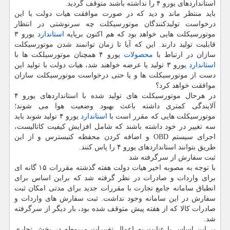
استانداردهای یورو ۴ را نداشته باشند متوقف گردید.
باید منتظر ماند و دید كه در صورت موافقت هیات دولت با این
درخواست تولیدكنندگان موتورسیكلت چه سرنوشتی در انتظار
موتورسیكلت هایی خواهد بود كه هم اكنون برپایه
استاندارد
یورو ۳
قابلیت تولید دارند. این كه آیا تا زمان توانمند شدن موتورسیكلت
سازان در ارتباط با
محصولات
یورو ۴ همچنان موتورسیلكت ها با
استاندارد
یورو ۳ تولید یا عرضه خواهند شد، هیات دولت با تولید این
دست از موتورسیكلت ها و یا حتی درخواست موتورسیكلت سازان
موافقت خواهد كرد؟
در هرحال موتورسیكلت های تولید شده با استانداردهای یورو ۴
آلایندگی كمتری داشته باعث بهبود وضعیت هوا می شوند؛
موتورسیكلت هایی كه مقرر است با
استاندارد
یورو ۴ تولید شوند باید
سه تغییر در خود داشته باشند كه شامل افزایش كیفیت كاتالیست،
اجرای سیستم OBD و اضافه كردن محفظه كنیسترس و از این
طریق بتوانند استانداردهای یورو ۴ را پاس كنند.
ثبت سفارش از سرگرفته شد
با توجه به مصوبه اخیر هیات دولت هفته گذشته مقررات ۱۵ گانه ای
برای واردات و صادرات در نظر گرفته شد كه براین اساس برای
انطباق سامانه جامع تجارت با مقررات جدید برای مدتی امكان ثبت
سفارش در این سامانه وجود نداشت. ثبت سفارش های واردات و
صادرات كالا كه از هفته پیش متوقف شده بود، بار دیگر از سرگرفته
شد.
بر این اساس با عنایت به اعمال تغییرات مربوطه در بخش تجاری