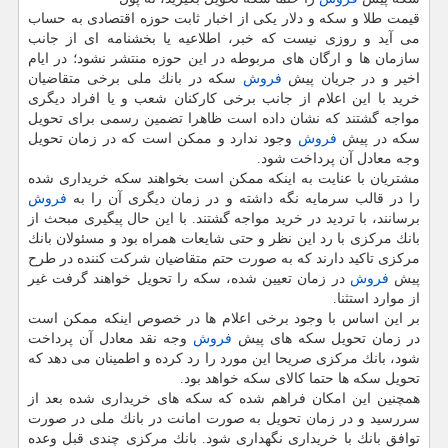
قیمت طلا و سكه و دلار یكی از اخبار ثابت حوزه اقتصادی به حساب
می آید و روزی نیست كه خبر، اطلاعیه یا بخشنامه ای از جانب
سازمان ها و ارگان های مربوطه در این حوزه منتشر نشود؛ در ایام
اخیر و در جریان پیش
فروش
سكه در بانك ملی برخی متقاضیان
خرید با این اعلام از جانب برخی كاركنان شعب و یا افراد دیگری
مواجه گشتند كه نشان داده است ظاهرا تضمین رسمی برای تحویل
سكه در پیش
فروش
وجود ندارد و ممكن است كه در زمان تحویل
وجه معادل آن پرداخت شود.
مشتریان با عنایت به اینكه ممكن است بخواهند سكه خریداری شده
را در قالب سرمایه نگه داشته و در زمان دیگری آن را به
فروش
برسانند، با تردید در خرید مواجه گشتند. با این حال پیگیری مبحث از
بانك مركزی با رد این نظر و حتی شایعات همراه بود و مسئولان بانك
مركزی تاكید دارند كه به صورت حتم متقاضیان شركت كننده در طرح
پیش
فروش
در زمان تعیین شده، سكه را تحویل خواهند گرفت غیر
از موارد استثنا.
بر این اساس با وجود برخی اعلام ها در خصوص اینكه ممكن است
در زمان تحویل سكه های پیش
فروش
وجه نقد معادل آن پرداخت
شود، بانك مركزی صریحا این مورد را رد كرده و اطمینان می دهد كه
تحویل سكه ها حتما كالای سكه خواهد بود.
همچنین این امكان فراهم شده كه سكه های خریداری شده بعد از
سررسید و در زمان تحویل به صورت امانت در بانك ملی در صورت
توافق بانك با خریداری نگهداری شود. بانك مركزی چندی قبل وعده