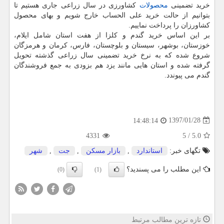
خرید تضمینی
محصولات
كشاورزی در سال زراعی جاری هستیم تا
بتوانیم از حالت خرید علی الحساب خارج شویم و بهای محصول
كشاورزان را پرداخت نماییم.
بر این اساس خرید گندم و كلزا از هفت استان شامل ایلام،
خوزستان، بوشهر، سیستان و بلوچستان، فارس، كرمان و هرمزگان
شروع شده كه به نرخ خرید تضمینی سال زراعی گذشته تحویل
گرفته شده و استان هایی مانند یزد هم بزودی به جمع فروشندگان
گندم می پیوندد.
1397/01/28
14:48:14
4331
5
/
5.0
تگهای خبر:
استاندارد
,
بازار مسكن
,
جت
,
شهر
این مطلب را می پسندید؟
(0)
(1)
تازه ترین مطالب مرتبط