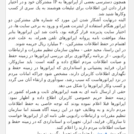
همچون دسترسی بعضی از اپراتورها به IP مشتركان خود و در اختیار
قرار دادن این اطلاعات برای تبلیغات هوشمند به یك سری از كسب
وكارها شنید شد.
البته درنهایت آشكار شدن این مورد كه شماره های مشتركین دو
اپراتور هنگام استفاده از اینترنت همراه و ورود به برخی سایت ها، در
اختیار سایت پذیرنده قرار گرفته بود، باعث شد این اپراتورها بنابر
مفاد موافقت نامه پروانه اپراتورهای تلفن همراه، به علت عدم
اهتمام در حفظ اطلاعات مشتركین، ۴۰ میلیارد ریال جریمه شوند.
در این راستا، مجید حقی - معاون سازمان تنظیم مقررات و ارتباطات
رادیویی - از برنامه رگولاتوری برای بررسی اپراتورها در زمینه حفظ
و صیانت اطلاعات مردم اطلاع داده و گفته است: باید سازوكار،
ابزار، فرایند پشتیبانی و استانداردی كه اپراتورها در زمینه حفظ و
نگهداری اطلاعات كاربران دارند، مشخص شود چراكه امانات مردم
در نزد اپراتورهاست كه سبب رشد، سودآوری و ارتقاء آنان می گردد
و كسب وكار اپراتورها را شكل می دهد.
حقی از ارسال نامه ای به همه اپراتورهای ثابت و همراه كشور در
زمینه حفظ حریم خصوصی كاربران اطلاع داده و اظهار نمود:
اپراتورها قبلا اعلام نموده بودند كه توجه خاصی به حفظ اطلاعات
مردم دارند و به وظایف خود در این زمینه آگاه هستند اما سازمان
تنظیم مقررات و ارتباطات رادیویی طی نامه ای از اپراتورها خواست
تا سازوكار، فرایند، ابزار، تجهیزات و استانداردی كه در زمینه حفظ و
صیانت اطلاعات مردم دارند را اعلام كنند.
سكه پیش
فروش
را حتما سكه تحویل بگیرید، نه پول