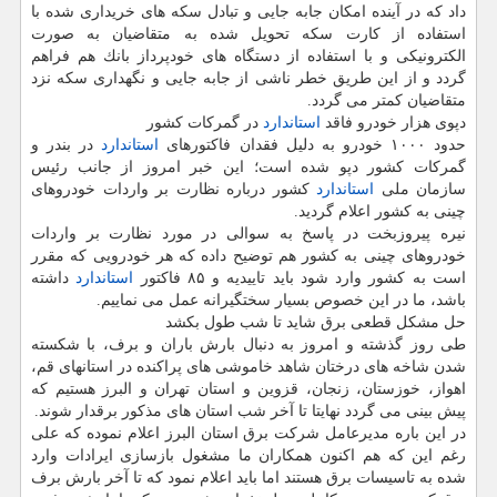
داد كه در آینده امكان جابه جایی و تبادل سكه های خریداری شده با
استفاده از كارت سكه تحویل شده به متقاضیان به صورت
الكترونیكی و با استفاده از دستگاه های خودپرداز بانك هم فراهم
گردد و از این طریق خطر ناشی از جابه جایی و نگهداری سكه نزد
متقاضیان كمتر می گردد.
دپوی هزار خودرو فاقد
استاندارد
در گمركات كشور
حدود ۱۰۰۰ خودرو به دلیل فقدان فاكتورهای
استاندارد
در بندر و
گمركات كشور دپو شده است؛ این خبر امروز از جانب رئیس
سازمان ملی
استاندارد
كشور درباره نظارت بر واردات خودروهای
چینی به كشور اعلام گردید.
نیره پیروزبخت در پاسخ به سوالی در مورد نظارت بر واردات
خودروهای چینی به كشور هم توضیح داده كه هر خودرویی كه مقرر
است به كشور وارد شود باید تاییدیه و ۸۵ فاكتور
استاندارد
داشته
باشد، ما در این خصوص بسیار سختگیرانه عمل می نماییم.
حل مشكل قطعی برق شاید تا شب طول بكشد
طی روز گذشته و امروز به دنبال بارش باران و برف، با شكسته
شدن شاخه های درختان شاهد خاموشی های پراكنده در استانهای قم،
اهواز، خوزستان، زنجان، قزوین و استان تهران و البرز هستیم كه
پیش بینی می گردد نهایتا تا آخر شب استان های مذكور برقدار شوند.
در این باره مدیرعامل شركت برق استان البرز اعلام نموده كه علی
رغم این كه هم اكنون همكاران ما مشغول بازسازی ایرادات وارد
شده به تاسیسات برق هستند اما باید اعلام نمود كه تا آخر بارش برف