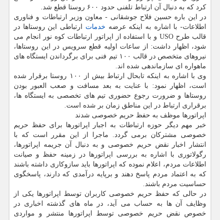
كرد كه به دنبال آن ارتباط تلفنی حدود ۶۰۰ روستا قطع شد.
در این باره حسین فلاح جوشقانی - معاون وزیر ارتباطات و فناوری
اطلاعات- با اشاره به اینكه عرضه
خدمات
ارتباطی این روستاها در
قالب طرح USO و با استفاده از اپراتور ارتباطات كوه نور انجام می
شود، اظهار داشت: از ساعات اولیه قطع سرویس در این روستاها،
نیروهای متخصص در قالب ۱۰۰ تیم فنی برای برگرداندن ایستگاه های
ماهواره ای سازماندهی شده اند.
وی با اشاره به اینكه تابحال ارتباط بیش از ۱۰۰ روستا برقرار شده
است، اظهار نمود: با عنایت به بعد مسافت و صعب العبور بودن
روستاها و ضرورت رجوع حضوری تیم های تخصصی به ایستگاه ها،
برقراری ارتباط در این مناطق زمان بر شده است.
اپراتورها موظف به حفظ حریم خصوصی شدند
خبر مهم دیگر حوزه ارتباطات به اجبار اپراتورها برای حفظ حریم
خصوصی مشتركان برمی گردد. ماجرا از این مقرر است كه با
انتشار اخبار نقض حریم خصوصی و به دنبال آن جریمه اپراتورها،
رگولاتوری با اشاره به بررسی اپراتورها در زمینه حفظ و صیانت
اطلاعات مردم، اعلام نموده كه اپراتورها باید سازوكاری داشته باشند
كه به اعتماد مردم پاسخ دهند و برپایه درآمدی كه دارند، پاسخگوی
حساسیت مردم باشند.
در حالی كه حفظ حریم خصوصی كاربران توسط اپراتورها یكی از
وظایف آن ها به حساب می آید، در ماه های گذشته اخباری در
خصوص نقض حریم خصوصی توسط اپراتورها منتشر و مواردی