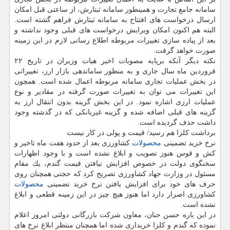
سامانه جامع تجارت و همینطور سامانه ثبتارش، از ساعتی قبل امكان
ارسال درخواست های افتتاح به سامانه ثبتارش فراهم گشته است.
البته هم اكنون امكان ویرایش درخواست های قبلی وجود نداشته و
بعد از پیاده سازی تغییرات مربوطه اطلاع رسانی لازم در این زمینه
صورت خواهد گرفت.
نكته دیگر آنكه برپایه مصوبات اخیر هیات وزیران در تاریخ ۲۲
فروردین ماه سال جاری و به منظور ساماندهی بازار ارز، تغییراتی
در بخش عملیات تجاری سامانه مربوطه اعمال شده است. همچون
این تغییرات می توان به تغییرات صورت گرفته در مقادیر و نوع
عملیات ارزی اشاره نمود. در این بخش گزینه بدون انتقال ارز به
گزینه های قبلی اضافه شده و گزینه غیربانكی كه در گذشته وجود
داشت حذف گردیده است.
برداشت كلزا هم رسید/ قیمت و پولی در كار نیست
نرخ خرید تضمینی
محصولات
كشاورزی بعد از حدود هفت ماه تاخیر و
كش و قوس هنوز تصویب و ابلاغ نشده است و با وجود اظهارات
سخنگوی دولت در خصوص افزایش نیافتن قیمت گندم، یك مقام
مسئول در وزارت جهاد كشاورزی تصریح كرد كه حجتی همچنان روی
حرف های خود برای افزایش یافتن نرخ خرید تضمینی
محصولات
كشاورزی اصرار دارد اما هنوز هیچ چیز در این زمینه قطعی و ابلاغ
نشده است.
در این باره حسن حنان، معاون شركت بازرگانی دولتی امروز اعلام
نموده كه گندم و كلزا خریداری شده اما همچنان منتظر ابلاغ نرخ های