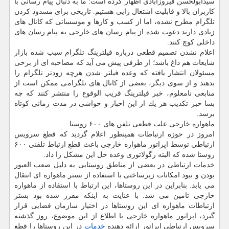
سیدابولحسن فیروزآبادی اظهار كرده است: ما به دنبال پیام رسانی با
كاربران بالا و قابلیت اشتغال زایی هستیم. تاریخی برای مسدود كردن
تلگرام مطرح نشده، اما از كسب و كارها و موسساتی كه كانال های
زیادی دارند دعوت شده از پیام رسان های خارجی به پیام رسان های
داخلی كوچ كنند.
اعلام نشدن تصمیم قطعی درباره فیلترینگ تلگرام سبب شده بازار
شایعات هم داغ باشد؛ از طرفی پیش می آید كه مصاحبه ای از برخی
مسئولان انتشار یافته كه وعده فیلتر شدن هرچه زودتر تلگرام را
بدهند و از سوی دیگر، بعضی از كانال های تلگرامی ممكن است از
منابعی نامعلوم، خبر فیلترینگ قریب الوقوع را منتشر كنند كه چه
بسا خبر تكذیب هر یك از این اخبار و حواشی در مدت زمانی كوتاه
برسد.
ماهواره خارجی علت قطعی تلفن های ۶۰۰ روستا
امروز در حوزه ارتباطات همینطور اعلام گردید كه قطع سرویس
ارتباطی توسط اپراتور ماهواره خارجی باعث قطع ارتباط تلفنی ۶۰۰
روستا شده كه البته رگولاتوری وعده حل این مشكل را داد.
خدمات ارتباطی در بعضی از مناطق روستایی به دلیل صعب العبور
بودن و نبود امكانات زیرساختی با استفاده از بستر ماهواره ای انتقال
می یابد. بنابراین در این روستاها، این ارتباط با استفاده از ماهواره
خارجی تامین می شد. با عنایت به اینكه مقرر شده بود بستر
ارتباطات ماهواره ای این روستاها در اختیار سازمان فضایی قرار
گیرد، اپراتور ماهواره خارجی با اطلاع از این موضوع، روز گذشته
سرویس ارتباطی اپراتور ارائه دهنده
خدمات
در این روستاها را قطع