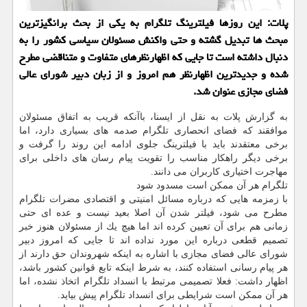
پلات: این روزها فیلترینگ تلگرام به یكی از بحث برانگیزترین
مبحث ها تبدیل گشته و حتی واكنش مسئولان سیاسی كشور را به
دنبال داشته است تا جایی كه اظهارنظرهای متفاوت و متناقضی مطرح
شده و جدیدترین اظهارنظر هم امروز و از زبان دبیر شورای عالی
فضای مجازی عنوان شد.
به گزارش پلات به نقل از ایسنا، باآنكه قریب به اتفاق مسئولان
موافقند كه فضای انحصاری تلگرام صدمه های بسیاری دارد، اما
برخی معتقدند باید با فیلترینگ جلوی ادامه این روند را گرفت و
برخی دیگر راهكار مناسب را تقویت پیام رسان های داخلی برای
مهاجرت اختیاری كاربران می دانند.
تلگرام هر آن ممكن است مسدود شود
با زمزمه هایی كه درباره مسائل امنیتی و اقتصادی مضرات تلگرام
مطرح می شود، فیلتر شدن آن اصلا بعید نیست و عده ای حتی
زمانی هم برای آن تعیین كرده اند اما هیچ یك از مسئولان هنوز خبر
تصمیم قطعی درباره این مورد نداده اند تا جایی كه امروز دبیر
شورای عالی فضای مجازی با اشاره به اینكه شهروندان حق دارند از
هر پیام رسانی استفاده كنند، به شرط اینكه تابع قوانین كشور باشد،
اظهار داشت: فعلا تصمیمی مرتبط با انسداد تلگرام اتخاذ نشده، اما
هر آن ممكن است شرایطی برای انسداد تلگرام پیش بیاید.