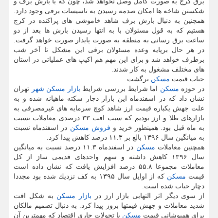
برق كرج به صورت كامل وصل نخواهد شد، چون كه با بارش برف و
شكستن شاخه ها امكان صدمه رسیدن به تاسیسات برقی وجود دارد.
همچنین به دنبال بارش برف شاهد خاموشی های پراكنده در كرج
هستیم كه به قول مسئولان با به انتها رسیدن بارش ها بعد از دو
ساعت برق رسانی به منطقه به صورت پایدار صورت خواهد گرفت.
در هر حال برپایه وعده مسئولان برقی این مشكل تا آخر شب
برطرف خواهد شد و برای این مهم هم اكیپ های عملیاتی در استان
های مختلف مشغول به كار شدند.
حباب قیمت
مسكن
برگشت
در حوزه
مسكن
اما شرایط بررسی شرایط
بازار مسكن
شهر
تهران
نشان داد كه در اسفندماه این بازار دچار سكته ماهیانه شده و به
علت جهش یكباره قیمت ارز شاهد كوچ سرمایه های غیرمصرفی به
بازارهای طلا و ارز بودیم كه سبب افت ۳۳ درصدی معاملات نسبت
به ماه قبل بود. همینطور خرید و
فروش
مسكن
در اسفندماه نسبت
به میانگین سال ۱۳۹۶ بالغ بر ۱۱.۳ درصد كاهش پیدا كرد.
همچنین معاملات
مسكن
در اسفندماه ۱۱.۳ درصد نسبت به میانگین
سال ۱۳۹۶ كاهش داشته و سهم واحدهای قدیمی ساز از كل
معاملات مجموعا ۵۵.۸ درصد افزایش یافت كه نشان داده است
قیمت
مسكن
كه از اوایل سال ۱۳۹۵ به كف نزدیك شده بود مجددا
دچار حباب شده است.
از سوی دیگر اثر التهابی بازار ارز در
بازار مسكن
به شكل افت
شدید معاملات و جهش قیمتها بروز پیدا كرد. به دنبال تصمیم مالكان
برای همپوشانی قیمت
مسكن
با تحولات جاری اقتصاد كه مهمترین آن