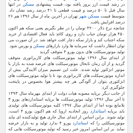
در رشد قیمت ارز بروز یافته بود، قیمت پیشنهادی
مسكن
در انتها
سال قبل تا ۵۰ درصد و قیمت قطعی تا ۴۱ درصد رشد نشان داد.
متوسط قیمت
مسكن
شهر
تهران در آخرین ماه از سال ۱۳۹۶ هم ۲۶
درصد افزایش یافت.
چنانچه نرخ دلار ۴۲۰۰ تومان را در نظر بگیریم یعنی سكه هم اكنون
۴۵۰ هزار تومان حباب دارد و روی كاغذ باید فعال اقتصادی از خرید
سكه اجتناب كند و بازار سكه دچار افت خواهد شد. در آن صورت می
توان انتظار داشت كه سرمایه ها وارد بازارهای
مسكن
و بورس شود.
تولید موتورسیكلت های بدون یورو ۴ متوقف گردید
از ابتدای سال ۱۳۹۶ تولید موتورسیكلت های كاربراتوری متوقف
گردید و از آن زمان تابحال موتورسیكلت های عرضه شده به بازار با
موتور انژكتور تولید شدند. علت این تصمیم میزان آلایندگی بیش از
اندازه موتورسیكلت های كاربراتوری بود تا با تولید موتورسیكلت های
انژكتوری بتوان از آلودگی هر چه بیشتر هوا بخصوص در پایتخت
جلوگیری كرد.
از جانب دیگر برپایه مصوبه هیات دولت از ابتدای مهرماه سال ۱۳۹۳
تا آخر سال ۱۳۹۶ تولید موتورسیكلت ها برپایه استانداردهای یورو ۳
بلامانع بوده اما از ابتدای سال ۱۳۹۷ كلیه موتورسیكلت های تولیدی
باید برپایه
استاندارد
روز اتحادیه اروپا كه هم اكنون یورو ۴ است،
تولید شوند. براین اساس از ابتدای سال جاری هیچ تولیدكننده ای نباید
موتورسیكلتی را كه
استاندارد
یورو ۴ ندارد تولید و به بازار عرضه
نماید. بر این اساس امروز خبر رسید كه تولید موتورسیكلت هایی كه