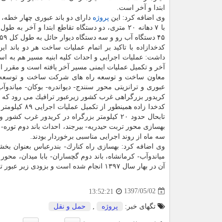
ابتدا و آخر است.
وی اضافه كرد: این
پروژه
دارای دو باند عبوری چهار خطه، 
۴۵ دستگاه آب رو و سه دستگاه دیوار حائل به طول كل ۴۵۹ متر است.
كدخدازاده با تاكید بر اتمام عملیات ساخت هر دو باند این
داشت: عملیات اجرایی و احداث كلیه ابنیه مسیر هم به استث
آخر و تكمیل عملیات ایمنی مسیر آخر یافته است و مقرر اس
معاون ساخت و توسعه راه های شركت ساخت و توسعه 
عبوری و ترانزیتی محور سنندج- دیواندره- بوكان- میاندوآ
كریدور بزرگراهی غرب كشور زیرعبور ترافیك می رود كه برای احداث آن حدود ۶۰۰ میلیار
كدخدا زاده ه
بهسازی محور تربت حیدریه- بیرجند، احداث باند دوم توره- 
سه ماه از روند اجرایی مناسبی برخوردار بودند.
وی اضافه كرد: بهسازی راه كنارك- بندرعباس بعنوان بخ
میاندوآب- كرمانشاه، باند دوم گچساران- بابا میدان، محور 
آن در بهار سال ۱۳۹۷ انجام شده است و بزودی زیر عبور ترافیك قرار می گیرند.
1397/05/02
13:52:21
تگهای خبر:
پروژه
,
حمل و نقل