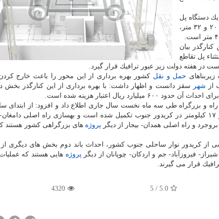
یك دستگاه پل
با ۷ دهانه ۲۰ متری، دو دستگاه تقاطع ابتدا و آخر به طول ۲۰ و ۳۲ متر،
 كنارگذر بیان
ناء پل تقاطع
ت در هفته دولت زیر عبور ترافیك قرار گیرد.
زیربناهای
حمل و نقل
كشور بهره برداری از این محور را باعث خارج كردن
ب از
شهر
سقز دانست و اظهار داشت: با بهره برداری از این كنارگذر بخش د
د ریال اعتبار هزینه شده است.
مینطور از تكمیل عملیات اجرایی ۸۹ كیلومتر راه و بزرگراه طی سه ماه نخست سال جاری اطلاع داد و افزود: از ابتد
تابحال حدود ۲۰ كیلومتر بزرگراه در كریدور غرب كشور و ۱۷ كیلومتر در كریدور جنوب تكمیل شده است و بهسازی راه اصلی دام
بروجرد و راه اصلی همدان- بیجار از دیگر
پروژه
های بزرگراهی كشور هستند كه
شی از كریدور نوار ساحلی جنوب كشور، احداث باند دوم بخش های دیگری از 
شیراز- فیروزآباد- جم و اردكان- چوپانان از دیگر
پروژه
هایی هستند كه عملیات
4320
5
/
5.0