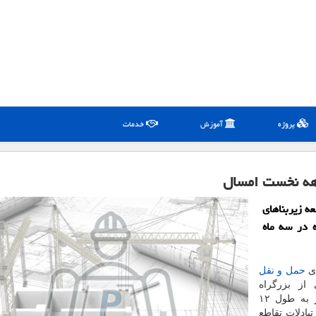
پروژه
آموزش
خدمات
ه زیربناهای
 و بزرگراه در سه ماه
ای
حمل و نقل
از بزرگراه
میاندوآب- كرمانشاه دانست و تصریح كرد: این كنارگذر به طول ۱۲
بقی تبادلات تقاطع