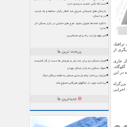
است که تاثیر شصت درصدی دارد
بارندگی های تابستانی شروع شد اخطار رگبار، صاعقه و باد شدید
در ۵ استان
تا کلید خانه ها تحویل نشود، طرح های حمایتی در بازار مسکن اثر
ندارد
خبر مهم وزارت راه برای مستاجرین
 ترافیك
یگری از
پربحث ترین ها
قیمت مسکن دو برابر شد بخر و بفروش ها دست از کار کشیدند
ای سال جاری
غان- گلوگاه،
شوک سنگین به بازار مسکن تهران
 در این
جزئیات پرداخت وام بازسازی مسکن به لطمه دیدگان جنگ
برداشت چوب از جنگلهای هیرکانی ممنوع ماند
بزرگراه
 اجرایی
جدیدترین ها